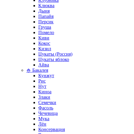
Клубника
Клюква
Дыня
Папайя
Персик
Груша
Помело
Киви
Кокос
Кизил
Цукаты (Россия)
Цукаты яблоко
Айва
🍚 Бакалея
Кунжут
Рис
Нут
Киноа
Злаки
Семечки
Фасоль
Чечевица
Мука
Лён
Консервация