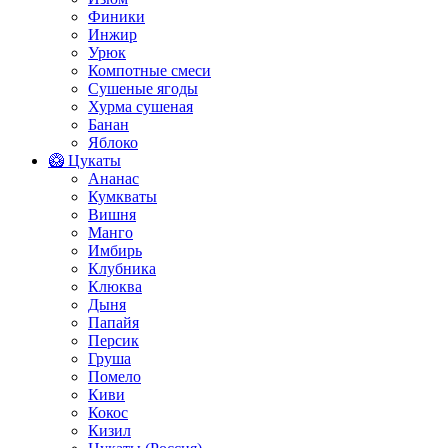
Финики
Инжир
Урюк
Компотные смеси
Сушеные ягоды
Хурма сушеная
Банан
Яблоко
🥝 Цукаты
Ананас
Кумкваты
Вишня
Манго
Имбирь
Клубника
Клюква
Дыня
Папайя
Персик
Груша
Помело
Киви
Кокос
Кизил