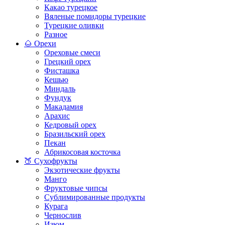
Какао турецкое
Вяленые помидоры турецкие
Турецкие оливки
Разное
🌰 Орехи
Ореховые смеси
Грецкий орех
Фисташка
Кешью
Миндаль
Фундук
Макадамия
Арахис
Кедровый орех
Бразильский орех
Пекан
Абрикосовая косточка
🍑 Сухофрукты
Экзотические фрукты
Манго
Фруктовые чипсы
Сублимированные продукты
Курага
Чернослив
Изюм