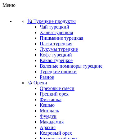
Меню
🕌 Турецкие продукты
Чай турецкий
Халва турецкая
Пишмание турецкая
Паста турецкая
Лукумы турецкие
Кофе турецкий
Какао турецкое
Вяленые помидоры турецкие
Турецкие оливки
Разное
🌰 Орехи
Ореховые смеси
Грецкий орех
Фисташка
Кешью
Миндаль
Фундук
Макадамия
Арахис
Кедровый орех
Бразильский орех