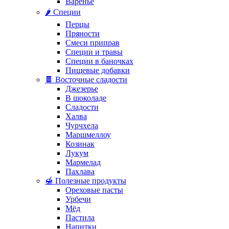
Варенье
🌶️ Специи
Перцы
Пряности
Смеси приправ
Специи и травы
Специи в баночках
Пищевые добавки
🍫 Восточные сладости
Джезерье
В шоколаде
Сладости
Халва
Чурчхела
Маршмеллоу
Козинак
Лукум
Мармелад
Пахлава
🍯 Полезные продукты
Ореховые пасты
Урбечи
Мёд
Пастила
Напитки