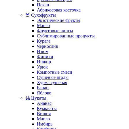
Пекан
Абрикосовая косточка
🍑 Сухофрукты
Экзотические фрукты
Манго
Фруктовые чипсы
Сублимированные продукты
Курага
Чернослив
Изюм
Финики
Инжир
Урюк
Компотные смеси
Сушеные ягоды
Хурма сушеная
Банан
Яблоко
🥝 Цукаты
Ананас
Кумкваты
Вишня
Манго
Имбирь