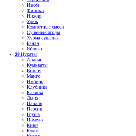
Изюм
Финики
Инжир
Урюк
Компотные смеси
Сушеные ягоды
Хурма сушеная
Банан
Яблоко
🥝 Цукаты
Ананас
Кумкваты
Вишня
Манго
Имбирь
Клубника
Клюква
Дыня
Папайя
Персик
Груша
Помело
Киви
Кокос