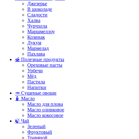
Джезерье
В шоколаде
Сладости
Халва
Чурчхела
Маршмеллоу
Козинак
Лукум
Мармелад
Пахлава
🍯 Полезные продукты
Ореховые пасты
Урбечи
Мёд
Пастила
Напитки
🥕 Сушеные овощи
🧴 Масло
Масло для плова
Масло оливковое
Масло кокосовое
🍃 Чай
Зеленый
Фруктовый
Травяной