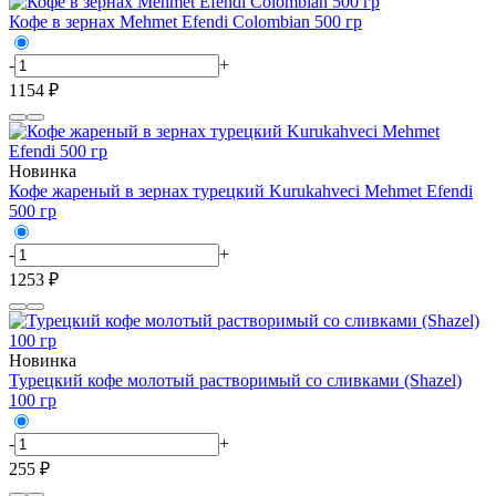
Кофе в зернах Mehmet Efendi Colombian 500 гр
-
+
1154 ₽
Новинка
Кофе жареный в зернах турецкий Kurukahveci Mehmet Efendi
500 гр
-
+
1253 ₽
Новинка
Турецкий кофе молотый растворимый со сливками (Shazel)
100 гр
-
+
255 ₽