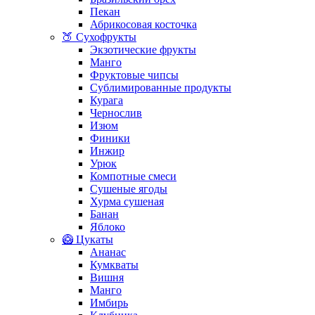
Пекан
Абрикосовая косточка
🍑 Сухофрукты
Экзотические фрукты
Манго
Фруктовые чипсы
Сублимированные продукты
Курага
Чернослив
Изюм
Финики
Инжир
Урюк
Компотные смеси
Сушеные ягоды
Хурма сушеная
Банан
Яблоко
🥝 Цукаты
Ананас
Кумкваты
Вишня
Манго
Имбирь