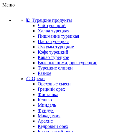
Меню
🕌 Турецкие продукты
Чай турецкий
Халва турецкая
Пишмание турецкая
Паста турецкая
Лукумы турецкие
Кофе турецкий
Какао турецкое
Вяленые помидоры турецкие
Турецкие оливки
Разное
🌰 Орехи
Ореховые смеси
Грецкий орех
Фисташка
Кешью
Миндаль
Фундук
Макадамия
Арахис
Кедровый орех
Бразильский орех