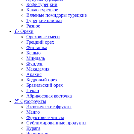
Кофе турецкий
Какао турецкое
Вяленые помидоры турецкие
Турецкие оливки
Разное
🌰 Орехи
Ореховые смеси
Грецкий орех
Фисташка
Кешью
Миндаль
Фундук
Макадамия
Арахис
Кедровый орех
Бразильский орех
Пекан
Абрикосовая косточка
🍑 Сухофрукты
Экзотические фрукты
Манго
Фруктовые чипсы
Сублимированные продукты
Курага
Чернослив