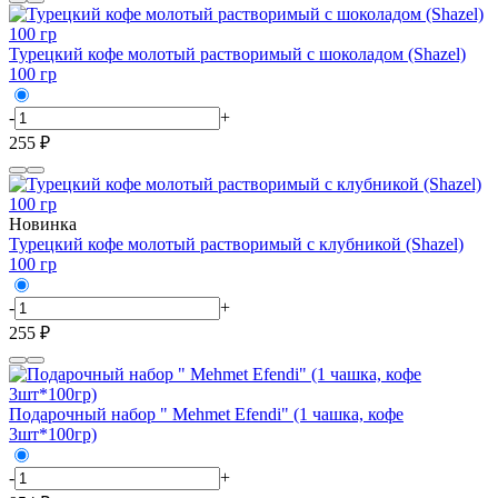
Турецкий кофе молотый растворимый с шоколадом (Shazel)
100 гр
-
+
255 ₽
Новинка
Турецкий кофе молотый растворимый с клубникой (Shazel)
100 гр
-
+
255 ₽
Подарочный набор " Mehmet Efendi" (1 чашка, кофе
3шт*100гр)
-
+