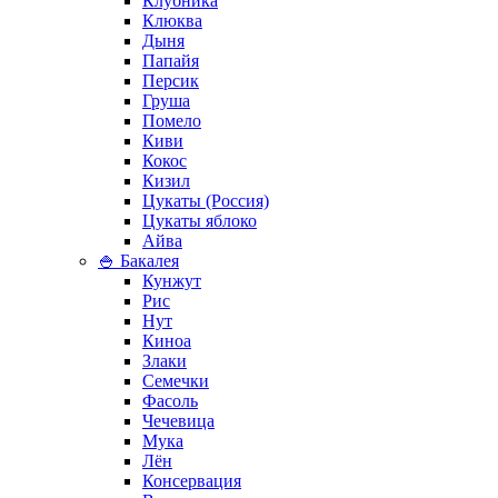
Клубника
Клюква
Дыня
Папайя
Персик
Груша
Помело
Киви
Кокос
Кизил
Цукаты (Россия)
Цукаты яблоко
Айва
🍚 Бакалея
Кунжут
Рис
Нут
Киноа
Злаки
Семечки
Фасоль
Чечевица
Мука
Лён
Консервация