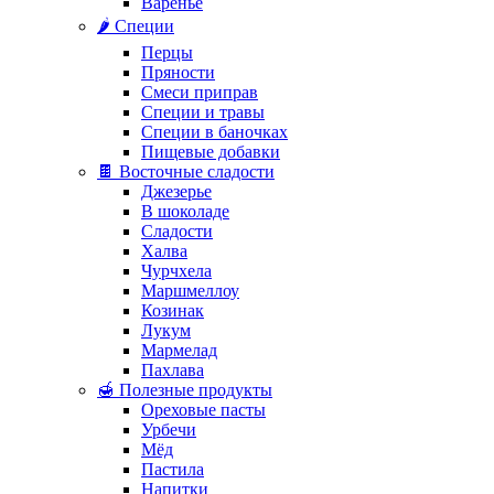
Варенье
🌶️ Специи
Перцы
Пряности
Смеси приправ
Специи и травы
Специи в баночках
Пищевые добавки
🍫 Восточные сладости
Джезерье
В шоколаде
Сладости
Халва
Чурчхела
Маршмеллоу
Козинак
Лукум
Мармелад
Пахлава
🍯 Полезные продукты
Ореховые пасты
Урбечи
Мёд
Пастила
Напитки