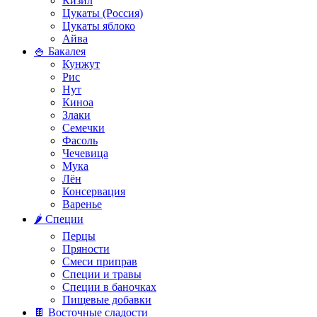
Кизил
Цукаты (Россия)
Цукаты яблоко
Айва
🍚 Бакалея
Кунжут
Рис
Нут
Киноа
Злаки
Семечки
Фасоль
Чечевица
Мука
Лён
Консервация
Варенье
🌶️ Специи
Перцы
Пряности
Смеси приправ
Специи и травы
Специи в баночках
Пищевые добавки
🍫 Восточные сладости