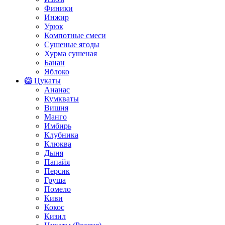
Финики
Инжир
Урюк
Компотные смеси
Сушеные ягоды
Хурма сушеная
Банан
Яблоко
🥝 Цукаты
Ананас
Кумкваты
Вишня
Манго
Имбирь
Клубника
Клюква
Дыня
Папайя
Персик
Груша
Помело
Киви
Кокос
Кизил