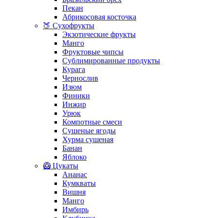
Пекан
Абрикосовая косточка
🍑 Сухофрукты
Экзотические фрукты
Манго
Фруктовые чипсы
Сублимированные продукты
Курага
Чернослив
Изюм
Финики
Инжир
Урюк
Компотные смеси
Сушеные ягоды
Хурма сушеная
Банан
Яблоко
🥝 Цукаты
Ананас
Кумкваты
Вишня
Манго
Имбирь