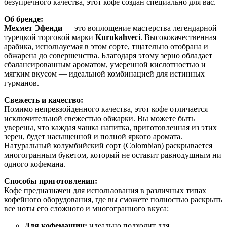
безупречного качества, этот кофе создан специально для вас.
Об бренде:
Мехмет Эфенди
— это воплощение мастерства легендарной
турецкой торговой марки
Kurukahveci
. Высококачественная
арабика, используемая в этом сорте, тщательно отобрана и
обжарена до совершенства. Благодаря этому зерно обладает
сбалансированным ароматом, умеренной кислотностью и
мягким вкусом — идеальной комбинацией для истинных
гурманов.
Свежесть и качество:
Помимо непревзойденного качества, этот кофе отличается
исключительной свежестью обжарки. Вы можете быть
уверены, что каждая чашка напитка, приготовленная из этих
зерен, будет насыщенной и полной яркого аромата.
Натуральный колумбийский сорт (Colombian) раскрывается
многогранным букетом, который не оставит равнодушным ни
одного кофемана.
Способы приготовления:
Кофе предназначен для использования в различных типах
кофейного оборудования, где вы сможете полностью раскрыть
все ноты его сложного и многогранного вкуса:
Для кофемашин:
идеально подходит для