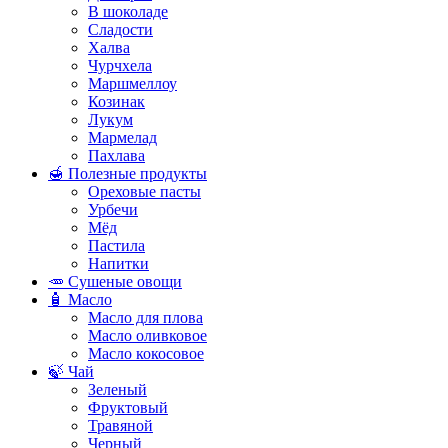
В шоколаде
Сладости
Халва
Чурчхела
Маршмеллоу
Козинак
Лукум
Мармелад
Пахлава
🍯 Полезные продукты
Ореховые пасты
Урбечи
Мёд
Пастила
Напитки
🥕 Сушеные овощи
🧴 Масло
Масло для плова
Масло оливковое
Масло кокосовое
🍃 Чай
Зеленый
Фруктовый
Травяной
Черный