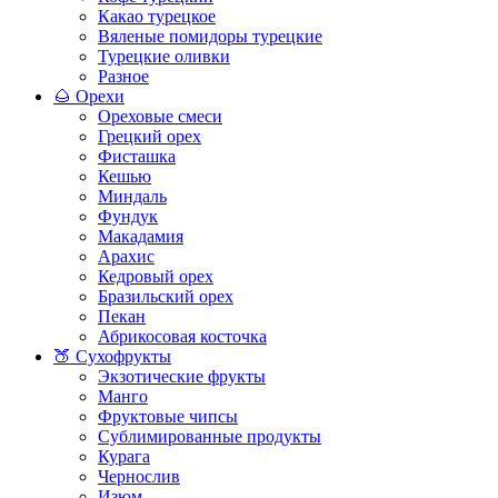
Какао турецкое
Вяленые помидоры турецкие
Турецкие оливки
Разное
🌰 Орехи
Ореховые смеси
Грецкий орех
Фисташка
Кешью
Миндаль
Фундук
Макадамия
Арахис
Кедровый орех
Бразильский орех
Пекан
Абрикосовая косточка
🍑 Сухофрукты
Экзотические фрукты
Манго
Фруктовые чипсы
Сублимированные продукты
Курага
Чернослив
Изюм