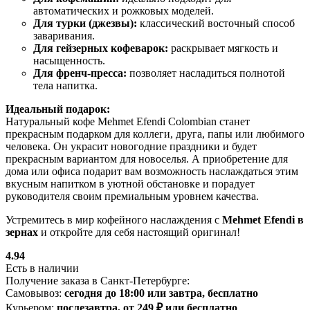
автоматических и рожковых моделей.
Для турки (джезвы):
классический восточный способ
заваривания.
Для гейзерных кофеварок:
раскрывает мягкость и
насыщенность.
Для френч-пресса:
позволяет насладиться полнотой
тела напитка.
Идеальный подарок:
Натуральный кофе Mehmet Efendi Colombian станет
прекрасным подарком для коллеги, друга, папы или любимого
человека. Он украсит новогодние праздники и будет
прекрасным вариантом для новоселья. А приобретение для
дома или офиса подарит вам возможность наслаждаться этим
вкусным напитком в уютной обстановке и порадует
руководителя своим премиальным уровнем качества.
Устремитесь в мир кофейного наслаждения с
Mehmet Efendi в
зернах
и откройте для себя настоящий оригинал!
4.94
Есть в наличии
Получение заказа в Санкт-Петербурге:
Самовывоз:
сегодня до 18:00 или завтра, бесплатно
Курьером:
послезавтра, от 249 ₽ или бесплатно