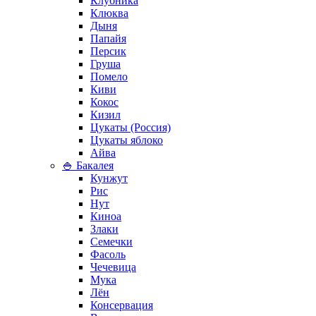
Клубника
Клюква
Дыня
Папайя
Персик
Груша
Помело
Киви
Кокос
Кизил
Цукаты (Россия)
Цукаты яблоко
Айва
🍚 Бакалея
Кунжут
Рис
Нут
Киноа
Злаки
Семечки
Фасоль
Чечевица
Мука
Лён
Консервация