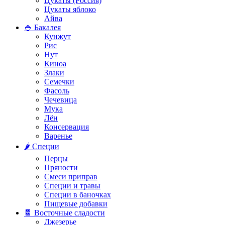
Цукаты (Россия)
Цукаты яблоко
Айва
🍚 Бакалея
Кунжут
Рис
Нут
Киноа
Злаки
Семечки
Фасоль
Чечевица
Мука
Лён
Консервация
Варенье
🌶️ Специи
Перцы
Пряности
Смеси приправ
Специи и травы
Специи в баночках
Пищевые добавки
🍫 Восточные сладости
Джезерье