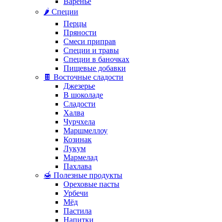
Варенье
🌶️ Специи
Перцы
Пряности
Смеси приправ
Специи и травы
Специи в баночках
Пищевые добавки
🍫 Восточные сладости
Джезерье
В шоколаде
Сладости
Халва
Чурчхела
Маршмеллоу
Козинак
Лукум
Мармелад
Пахлава
🍯 Полезные продукты
Ореховые пасты
Урбечи
Мёд
Пастила
Напитки