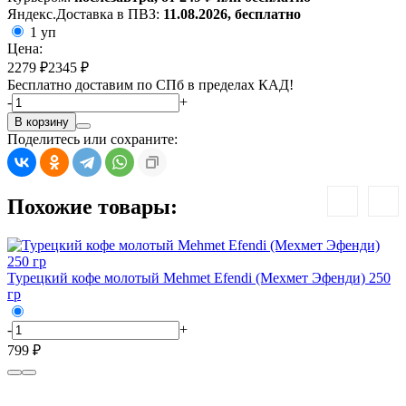
Яндекс.Доставка в ПВЗ:
11.08.2026, бесплатно
1 уп
Цена:
2279 ₽
2345 ₽
Бесплатно доставим по СПб в пределах КАД!
-
+
В корзину
Поделитесь или сохраните:
Похожие товары:
К
Турецкий кофе молотый Mehmet Efendi (Мехмет Эфенди) 250
гр
-
1
-
+
799 ₽