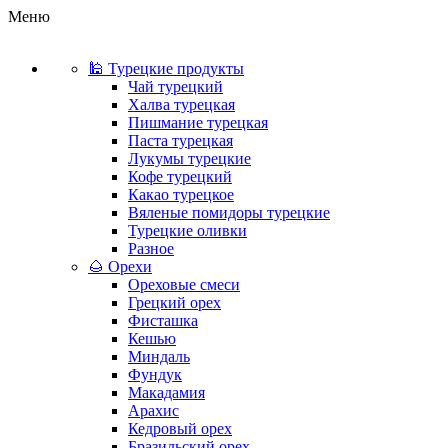
Меню
🕌 Турецкие продукты
Чай турецкий
Халва турецкая
Пишмание турецкая
Паста турецкая
Лукумы турецкие
Кофе турецкий
Какао турецкое
Вяленые помидоры турецкие
Турецкие оливки
Разное
🌰 Орехи
Ореховые смеси
Грецкий орех
Фисташка
Кешью
Миндаль
Фундук
Макадамия
Арахис
Кедровый орех
Бразильский орех