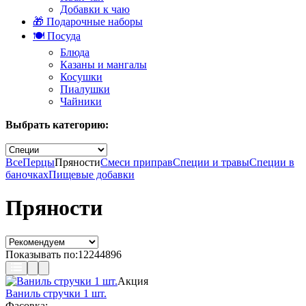
Добавки к чаю
🎁 Подарочные наборы
🍽️ Посуда
Блюда
Казаны и мангалы
Косушки
Пиалушки
Чайники
Выбрать категорию:
Все
Перцы
Пряности
Смеси приправ
Специи и травы
Специи в
баночках
Пищевые добавки
Пряности
Показывать по:
12
24
48
96
Акция
Ваниль стручки 1 шт.
Фасовка: