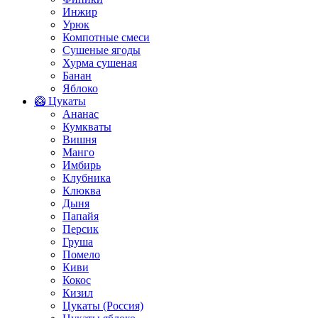
Инжир
Урюк
Компотные смеси
Сушеные ягоды
Хурма сушеная
Банан
Яблоко
🥝 Цукаты
Ананас
Кумкваты
Вишня
Манго
Имбирь
Клубника
Клюква
Дыня
Папайя
Персик
Груша
Помело
Киви
Кокос
Кизил
Цукаты (Россия)