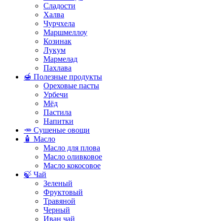
Сладости
Халва
Чурчхела
Маршмеллоу
Козинак
Лукум
Мармелад
Пахлава
🍯 Полезные продукты
Ореховые пасты
Урбечи
Мёд
Пастила
Напитки
🥕 Сушеные овощи
🧴 Масло
Масло для плова
Масло оливковое
Масло кокосовое
🍃 Чай
Зеленый
Фруктовый
Травяной
Черный
Иван чай