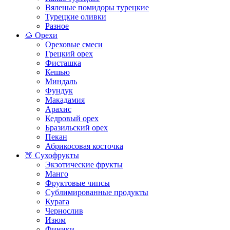
Вяленые помидоры турецкие
Турецкие оливки
Разное
🌰 Орехи
Ореховые смеси
Грецкий орех
Фисташка
Кешью
Миндаль
Фундук
Макадамия
Арахис
Кедровый орех
Бразильский орех
Пекан
Абрикосовая косточка
🍑 Сухофрукты
Экзотические фрукты
Манго
Фруктовые чипсы
Сублимированные продукты
Курага
Чернослив
Изюм
Финики