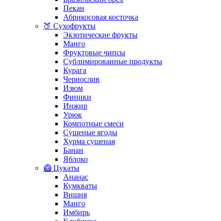
Пекан
Абрикосовая косточка
🍑 Сухофрукты
Экзотические фрукты
Манго
Фруктовые чипсы
Сублимированные продукты
Курага
Чернослив
Изюм
Финики
Инжир
Урюк
Компотные смеси
Сушеные ягоды
Хурма сушеная
Банан
Яблоко
🥝 Цукаты
Ананас
Кумкваты
Вишня
Манго
Имбирь