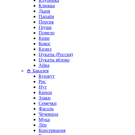
Клубника
Клюква
Дыня
Папайя
Персик
Груша
Помело
Киви
Кокос
Кизил
Цукаты (Россия)
Цукаты яблоко
Айва
🍚 Бакалея
Кунжут
Рис
Нут
Киноа
Злаки
Семечки
Фасоль
Чечевица
Мука
Лён
Консервация