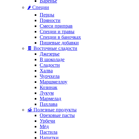
Варенье
🌶️ Специи
Перцы
Пряности
Смеси приправ
Специи и травы
Специи в баночках
Пищевые добавки
🍫 Восточные сладости
Джезерье
В шоколаде
Сладости
Халва
Чурчхела
Маршмеллоу
Козинак
Лукум
Мармелад
Пахлава
🍯 Полезные продукты
Ореховые пасты
Урбечи
Мёд
Пастила
Напитки