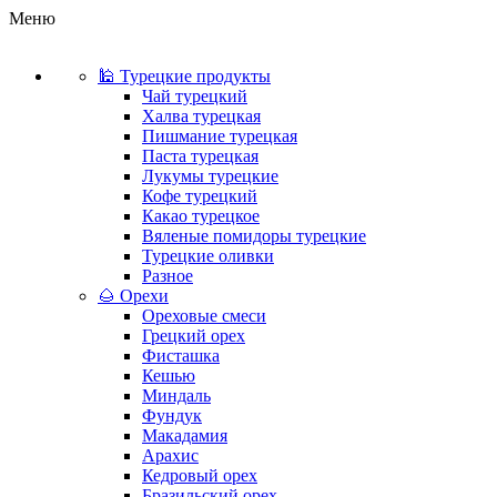
Меню
🕌 Турецкие продукты
Чай турецкий
Халва турецкая
Пишмание турецкая
Паста турецкая
Лукумы турецкие
Кофе турецкий
Какао турецкое
Вяленые помидоры турецкие
Турецкие оливки
Разное
🌰 Орехи
Ореховые смеси
Грецкий орех
Фисташка
Кешью
Миндаль
Фундук
Макадамия
Арахис
Кедровый орех
Бразильский орех