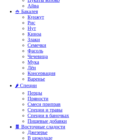
Цукаты яблоко
Айва
🍚 Бакалея
Кунжут
Рис
Нут
Киноа
Злаки
Семечки
Фасоль
Чечевица
Мука
Лён
Консервация
Варенье
🌶️ Специи
Перцы
Пряности
Смеси приправ
Специи и травы
Специи в баночках
Пищевые добавки
🍫 Восточные сладости
Джезерье
В шоколаде