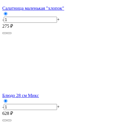
Салатница маленькая "хлопок"
-
+
275 ₽
Блюдо 28 см Микс
-
+
628 ₽