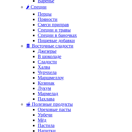
Варенье
🌶️ Специи
Перцы
Пряности
Смеси приправ
Специи и травы
Специи в баночках
Пищевые добавки
🍫 Восточные сладости
Джезерье
В шоколаде
Сладости
Халва
Чурчхела
Маршмеллоу
Козинак
Лукум
Мармелад
Пахлава
🍯 Полезные продукты
Ореховые пасты
Урбечи
Мёд
Пастила
Напитки