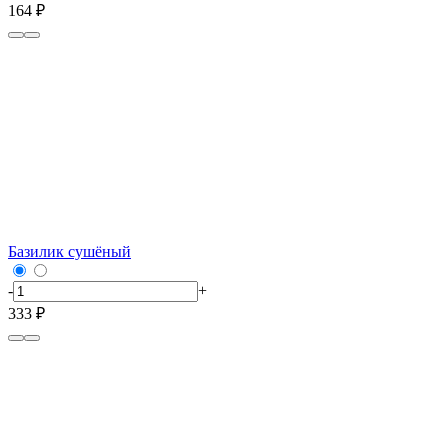
164 ₽
Базилик сушёный
-
+
333 ₽