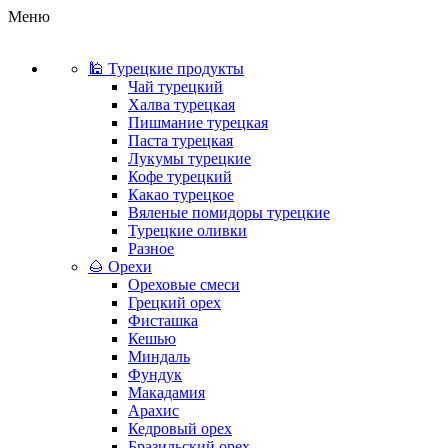
Меню
🕌 Турецкие продукты
Чай турецкий
Халва турецкая
Пишмание турецкая
Паста турецкая
Лукумы турецкие
Кофе турецкий
Какао турецкое
Вяленые помидоры турецкие
Турецкие оливки
Разное
🌰 Орехи
Ореховые смеси
Грецкий орех
Фисташка
Кешью
Миндаль
Фундук
Макадамия
Арахис
Кедровый орех
Бразильский орех