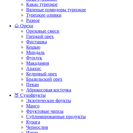
Какао турецкое
Вяленые помидоры турецкие
Турецкие оливки
Разное
🌰 Орехи
Ореховые смеси
Грецкий орех
Фисташка
Кешью
Миндаль
Фундук
Макадамия
Арахис
Кедровый орех
Бразильский орех
Пекан
Абрикосовая косточка
🍑 Сухофрукты
Экзотические фрукты
Манго
Фруктовые чипсы
Сублимированные продукты
Курага
Чернослив
Изюм