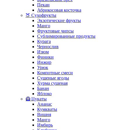
Пекан
Абрикосовая косточка
🍑 Сухофрукты
Экзотические фрукты
Манго
Фруктовые чипсы
Сублимированные продукты
Курага
Чернослив
Изюм
Финики
Инжир
Урюк
Компотные смеси
Сушеные ягоды
Хурма сушеная
Банан
Яблоко
🥝 Цукаты
Ананас
Кумкваты
Вишня
Манго
Имбирь