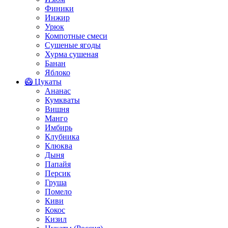
Финики
Инжир
Урюк
Компотные смеси
Сушеные ягоды
Хурма сушеная
Банан
Яблоко
🥝 Цукаты
Ананас
Кумкваты
Вишня
Манго
Имбирь
Клубника
Клюква
Дыня
Папайя
Персик
Груша
Помело
Киви
Кокос
Кизил