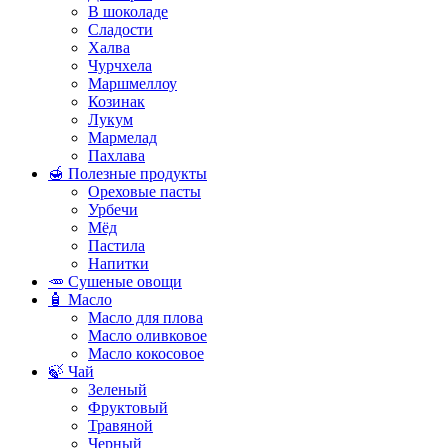
В шоколаде
Сладости
Халва
Чурчхела
Маршмеллоу
Козинак
Лукум
Мармелад
Пахлава
🍯 Полезные продукты
Ореховые пасты
Урбечи
Мёд
Пастила
Напитки
🥕 Сушеные овощи
🧴 Масло
Масло для плова
Масло оливковое
Масло кокосовое
🍃 Чай
Зеленый
Фруктовый
Травяной
Черный