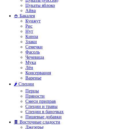
Цукаты (Россия)
Цукаты яблоко
Айва
🍚 Бакалея
Кунжут
Рис
Нут
Киноа
Злаки
Семечки
Фасоль
Чечевица
Мука
Лён
Консервация
Варенье
🌶️ Специи
Перцы
Пряности
Смеси приправ
Специи и травы
Специи в баночках
Пищевые добавки
🍫 Восточные сладости
Джезерье