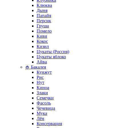
Клубника
Клюква
Дыня
Папайя
Персик
Груша
Помело
Киви
Кокос
Кизил
Цукаты (Россия)
Цукаты яблоко
Айва
🍚 Бакалея
Кунжут
Рис
Нут
Киноа
Злаки
Семечки
Фасоль
Чечевица
Мука
Лён
Консервация