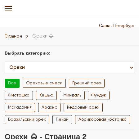
Санкт–Петербург
Главная
Орехи 🌰
Выбрать категорию:
Все
Ореховые смеси
Грецкий орех
Фисташка
Кешью
Миндаль
Фундук
Макадамия
Арахис
Кедровый орех
Бразильский орех
Пекан
Абрикосовая косточка
Орехи 🌰 - Страница 2