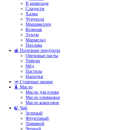
В шоколаде
Сладости
Халва
Чурчхела
Маршмеллоу
Козинак
Лукум
Мармелад
Пахлава
🍯 Полезные продукты
Ореховые пасты
Урбечи
Мёд
Пастила
Напитки
🥕 Сушеные овощи
🧴 Масло
Масло для плова
Масло оливковое
Масло кокосовое
🍃 Чай
Зеленый
Фруктовый
Травяной
Черный