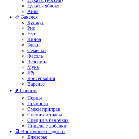
Цукаты (Россия)
Цукаты яблоко
Айва
🍚 Бакалея
Кунжут
Рис
Нут
Киноа
Злаки
Семечки
Фасоль
Чечевица
Мука
Лён
Консервация
Варенье
🌶️ Специи
Перцы
Пряности
Смеси приправ
Специи и травы
Специи в баночках
Пищевые добавки
🍫 Восточные сладости
Джезерье