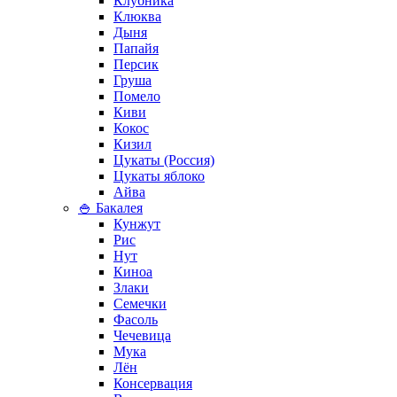
Клубника
Клюква
Дыня
Папайя
Персик
Груша
Помело
Киви
Кокос
Кизил
Цукаты (Россия)
Цукаты яблоко
Айва
🍚 Бакалея
Кунжут
Рис
Нут
Киноа
Злаки
Семечки
Фасоль
Чечевица
Мука
Лён
Консервация