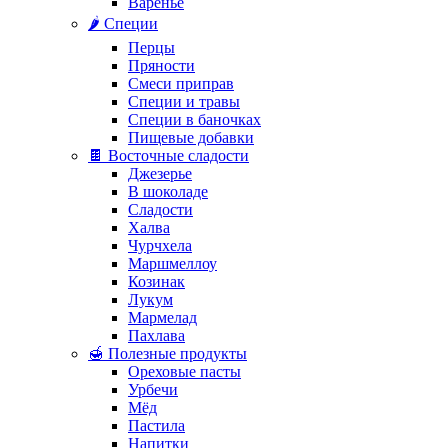
Варенье
🌶️ Специи
Перцы
Пряности
Смеси приправ
Специи и травы
Специи в баночках
Пищевые добавки
🍫 Восточные сладости
Джезерье
В шоколаде
Сладости
Халва
Чурчхела
Маршмеллоу
Козинак
Лукум
Мармелад
Пахлава
🍯 Полезные продукты
Ореховые пасты
Урбечи
Мёд
Пастила
Напитки