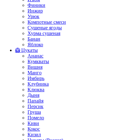
Финики
Инжир
Урюк
Компотные смеси
Сушеные ягоды
Хурма сушеная
Банан
Яблоко
🥝 Цукаты
Ананас
Кумкваты
Вишня
Манго
Имбирь
Клубника
Клюква
Дыня
Папайя
Персик
Груша
Помело
Киви
Кокос
Кизил