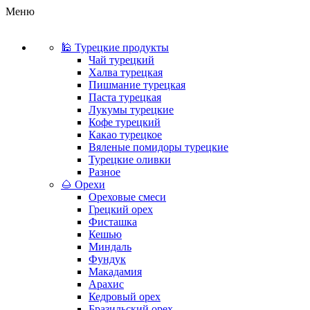
Меню
🕌 Турецкие продукты
Чай турецкий
Халва турецкая
Пишмание турецкая
Паста турецкая
Лукумы турецкие
Кофе турецкий
Какао турецкое
Вяленые помидоры турецкие
Турецкие оливки
Разное
🌰 Орехи
Ореховые смеси
Грецкий орех
Фисташка
Кешью
Миндаль
Фундук
Макадамия
Арахис
Кедровый орех
Бразильский орех