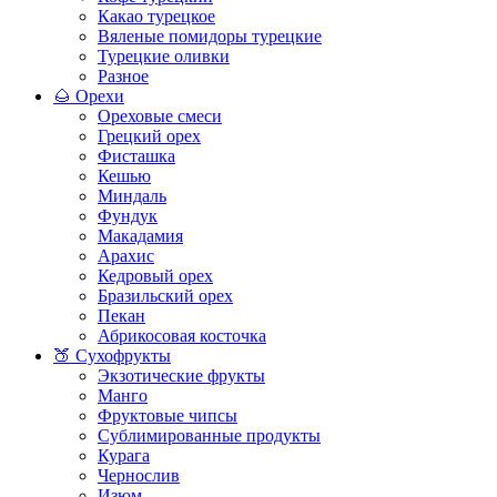
Какао турецкое
Вяленые помидоры турецкие
Турецкие оливки
Разное
🌰 Орехи
Ореховые смеси
Грецкий орех
Фисташка
Кешью
Миндаль
Фундук
Макадамия
Арахис
Кедровый орех
Бразильский орех
Пекан
Абрикосовая косточка
🍑 Сухофрукты
Экзотические фрукты
Манго
Фруктовые чипсы
Сублимированные продукты
Курага
Чернослив
Изюм