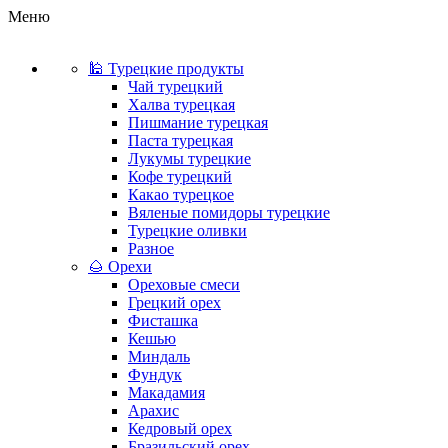
Меню
🕌 Турецкие продукты
Чай турецкий
Халва турецкая
Пишмание турецкая
Паста турецкая
Лукумы турецкие
Кофе турецкий
Какао турецкое
Вяленые помидоры турецкие
Турецкие оливки
Разное
🌰 Орехи
Ореховые смеси
Грецкий орех
Фисташка
Кешью
Миндаль
Фундук
Макадамия
Арахис
Кедровый орех
Бразильский орех