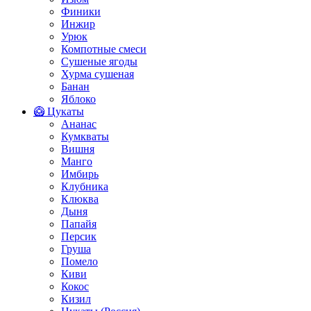
Финики
Инжир
Урюк
Компотные смеси
Сушеные ягоды
Хурма сушеная
Банан
Яблоко
🥝 Цукаты
Ананас
Кумкваты
Вишня
Манго
Имбирь
Клубника
Клюква
Дыня
Папайя
Персик
Груша
Помело
Киви
Кокос
Кизил