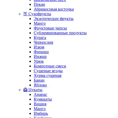
Пекан
Абрикосовая косточка
🍑 Сухофрукты
Экзотические фрукты
Манго
Фруктовые чипсы
Сублимированные продукты
Курага
Чернослив
Изюм
Финики
Инжир
Урюк
Компотные смеси
Сушеные ягоды
Хурма сушеная
Банан
Яблоко
🥝 Цукаты
Ананас
Кумкваты
Вишня
Манго
Имбирь