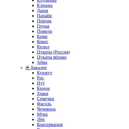
Клубника
Клюква
Дыня
Папайя
Персик
Груша
Помело
Киви
Кокос
Кизил
Цукаты (Россия)
Цукаты яблоко
Айва
🍚 Бакалея
Кунжут
Рис
Нут
Киноа
Злаки
Семечки
Фасоль
Чечевица
Мука
Лён
Консервация