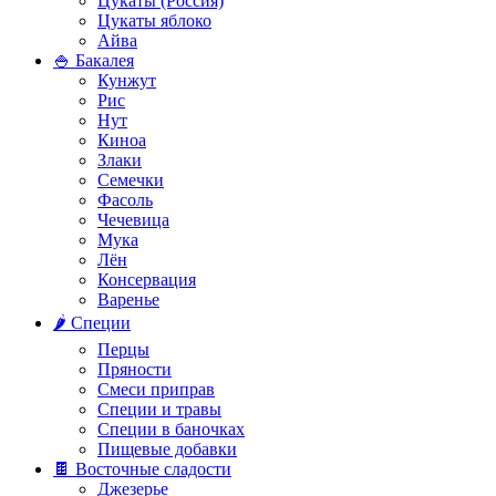
Цукаты (Россия)
Цукаты яблоко
Айва
🍚 Бакалея
Кунжут
Рис
Нут
Киноа
Злаки
Семечки
Фасоль
Чечевица
Мука
Лён
Консервация
Варенье
🌶️ Специи
Перцы
Пряности
Смеси приправ
Специи и травы
Специи в баночках
Пищевые добавки
🍫 Восточные сладости
Джезерье