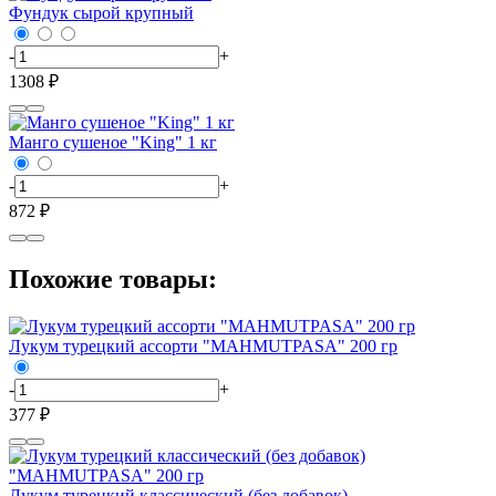
Фундук сырой крупный
-
+
1308 ₽
Манго сушеное "King" 1 кг
-
+
872 ₽
Похожие товары:
Лукум турецкий ассорти "MAHMUTPASA" 200 гр
-
+
377 ₽
Лукум турецкий классический (без добавок)