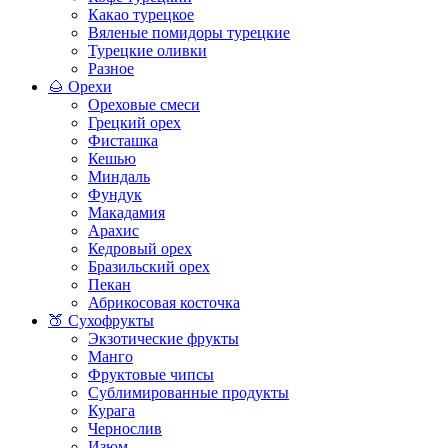
Какао турецкое
Вяленые помидоры турецкие
Турецкие оливки
Разное
🌰 Орехи
Ореховые смеси
Грецкий орех
Фисташка
Кешью
Миндаль
Фундук
Макадамия
Арахис
Кедровый орех
Бразильский орех
Пекан
Абрикосовая косточка
🍑 Сухофрукты
Экзотические фрукты
Манго
Фруктовые чипсы
Сублимированные продукты
Курага
Чернослив
Изюм