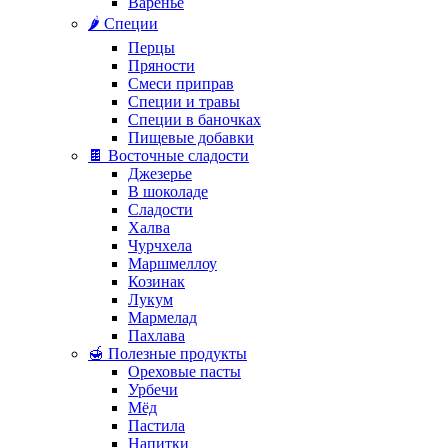
Варенье
🌶️ Специи
Перцы
Пряности
Смеси приправ
Специи и травы
Специи в баночках
Пищевые добавки
🍫 Восточные сладости
Джезерье
В шоколаде
Сладости
Халва
Чурчхела
Маршмеллоу
Козинак
Лукум
Мармелад
Пахлава
🍯 Полезные продукты
Ореховые пасты
Урбечи
Мёд
Пастила
Напитки