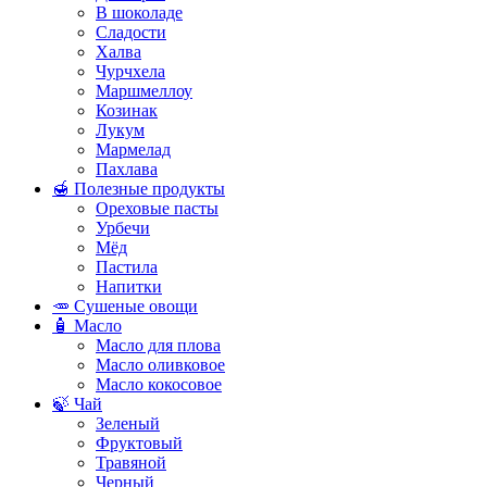
В шоколаде
Сладости
Халва
Чурчхела
Маршмеллоу
Козинак
Лукум
Мармелад
Пахлава
🍯 Полезные продукты
Ореховые пасты
Урбечи
Мёд
Пастила
Напитки
🥕 Сушеные овощи
🧴 Масло
Масло для плова
Масло оливковое
Масло кокосовое
🍃 Чай
Зеленый
Фруктовый
Травяной
Черный