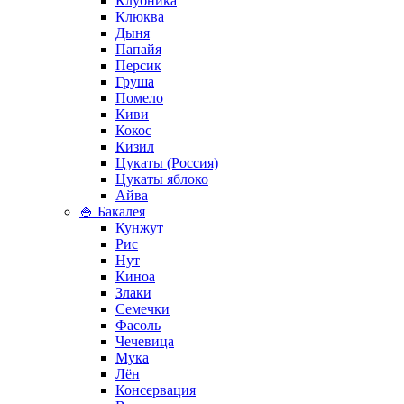
Клубника
Клюква
Дыня
Папайя
Персик
Груша
Помело
Киви
Кокос
Кизил
Цукаты (Россия)
Цукаты яблоко
Айва
🍚 Бакалея
Кунжут
Рис
Нут
Киноа
Злаки
Семечки
Фасоль
Чечевица
Мука
Лён
Консервация