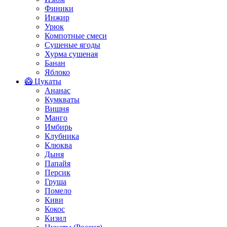
Финики
Инжир
Урюк
Компотные смеси
Сушеные ягоды
Хурма сушеная
Банан
Яблоко
🥝 Цукаты
Ананас
Кумкваты
Вишня
Манго
Имбирь
Клубника
Клюква
Дыня
Папайя
Персик
Груша
Помело
Киви
Кокос
Кизил