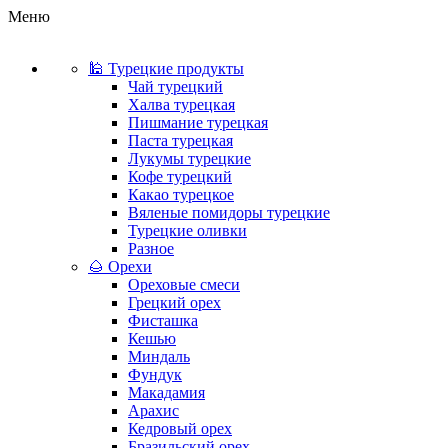
Меню
🕌 Турецкие продукты
Чай турецкий
Халва турецкая
Пишмание турецкая
Паста турецкая
Лукумы турецкие
Кофе турецкий
Какао турецкое
Вяленые помидоры турецкие
Турецкие оливки
Разное
🌰 Орехи
Ореховые смеси
Грецкий орех
Фисташка
Кешью
Миндаль
Фундук
Макадамия
Арахис
Кедровый орех
Бразильский орех