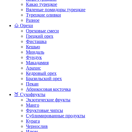
Какао турецкое
Вяленые помидоры турецкие
Турецкие оливки
Разное
🌰 Орехи
Ореховые смеси
Грецкий орех
Фисташка
Кешью
Миндаль
Фундук
Макадамия
Арахис
Кедровый орех
Бразильский орех
Пекан
Абрикосовая косточка
🍑 Сухофрукты
Экзотические фрукты
Манго
Фруктовые чипсы
Сублимированные продукты
Курага
Чернослив
Изюм