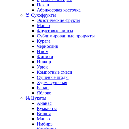
Пекан
Абрикосовая косточка
🍑 Сухофрукты
Экзотические фрукты
Манго
Фруктовые чипсы
Сублимированные продукты
Курага
Чернослив
Изюм
Финики
Инжир
Урюк
Компотные смеси
Сушеные ягоды
Хурма сушеная
Банан
Яблоко
🥝 Цукаты
Ананас
Кумкваты
Вишня
Манго
Имбирь