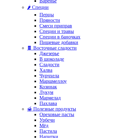
Варенье
🌶️ Специи
Перцы
Пряности
Смеси приправ
Специи и травы
Специи в баночках
Пищевые добавки
🍫 Восточные сладости
Джезерье
В шоколаде
Сладости
Халва
Чурчхела
Маршмеллоу
Козинак
Лукум
Мармелад
Пахлава
🍯 Полезные продукты
Ореховые пасты
Урбечи
Мёд
Пастила
Напитки