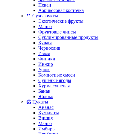
Пекан
Абрикосовая косточка
🍑 Сухофрукты
Экзотические фрукты
Манго
Фруктовые чипсы
Сублимированные продукты
Курага
Чернослив
Изюм
Финики
Инжир
Урюк
Компотные смеси
Сушеные ягоды
Хурма сушеная
Банан
Яблоко
🥝 Цукаты
Ананас
Кумкваты
Вишня
Манго
Имбирь