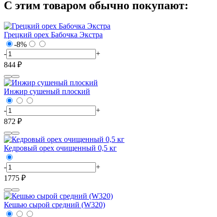
С этим товаром обычно покупают:
Грецкий орех Бабочка Экстра
-8%
-
+
844 ₽
Инжир сушеный плоский
-
+
872 ₽
Кедровый орех очищенный 0,5 кг
-
+
1775 ₽
Кешью сырой средний (W320)