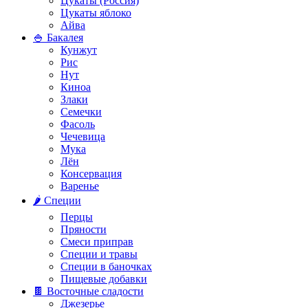
Цукаты (Россия)
Цукаты яблоко
Айва
🍚 Бакалея
Кунжут
Рис
Нут
Киноа
Злаки
Семечки
Фасоль
Чечевица
Мука
Лён
Консервация
Варенье
🌶️ Специи
Перцы
Пряности
Смеси приправ
Специи и травы
Специи в баночках
Пищевые добавки
🍫 Восточные сладости
Джезерье