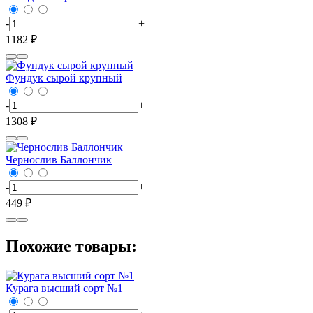
-
+
1182 ₽
Фундук сырой крупный
-
+
1308 ₽
Чернослив Баллончик
-
+
449 ₽
Похожие товары:
Курага высший сорт №1