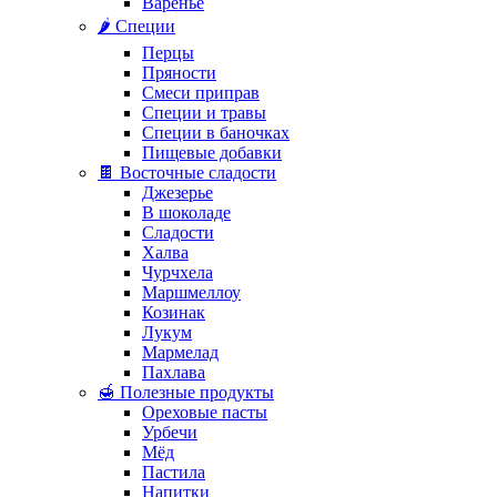
Варенье
🌶️ Специи
Перцы
Пряности
Смеси приправ
Специи и травы
Специи в баночках
Пищевые добавки
🍫 Восточные сладости
Джезерье
В шоколаде
Сладости
Халва
Чурчхела
Маршмеллоу
Козинак
Лукум
Мармелад
Пахлава
🍯 Полезные продукты
Ореховые пасты
Урбечи
Мёд
Пастила
Напитки