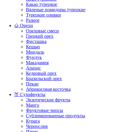
Какао турецкое
Вяленые помидоры турецкие
Турецкие оливки
Разное
🌰 Орехи
Ореховые смеси
Грецкий орех
Фисташка
Кешью
Миндаль
Фундук
Макадамия
Арахис
Кедровый орех
Бразильский орех
Пекан
Абрикосовая косточка
🍑 Сухофрукты
Экзотические фрукты
Манго
Фруктовые чипсы
Сублимированные продукты
Курага
Чернослив
Изюм