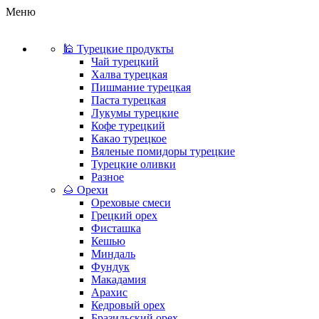
Меню
🕌 Турецкие продукты
Чай турецкий
Халва турецкая
Пишмание турецкая
Паста турецкая
Лукумы турецкие
Кофе турецкий
Какао турецкое
Вяленые помидоры турецкие
Турецкие оливки
Разное
🌰 Орехи
Ореховые смеси
Грецкий орех
Фисташка
Кешью
Миндаль
Фундук
Макадамия
Арахис
Кедровый орех
Бразильский орех