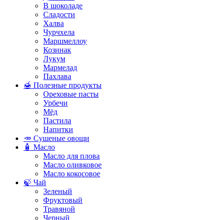
В шоколаде
Сладости
Халва
Чурчхела
Маршмеллоу
Козинак
Лукум
Мармелад
Пахлава
🍯 Полезные продукты
Ореховые пасты
Урбечи
Мёд
Пастила
Напитки
🥕 Сушеные овощи
🧴 Масло
Масло для плова
Масло оливковое
Масло кокосовое
🍃 Чай
Зеленый
Фруктовый
Травяной
Черный