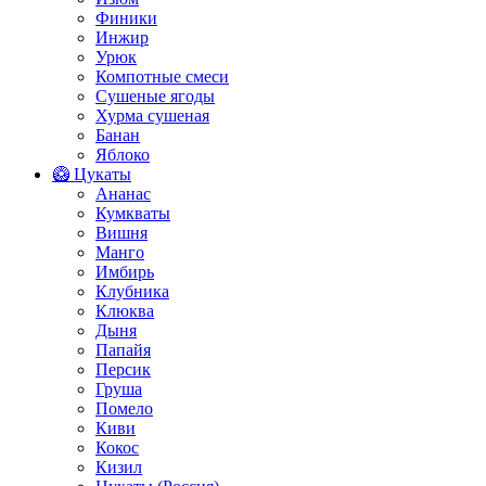
Финики
Инжир
Урюк
Компотные смеси
Сушеные ягоды
Хурма сушеная
Банан
Яблоко
🥝 Цукаты
Ананас
Кумкваты
Вишня
Манго
Имбирь
Клубника
Клюква
Дыня
Папайя
Персик
Груша
Помело
Киви
Кокос
Кизил