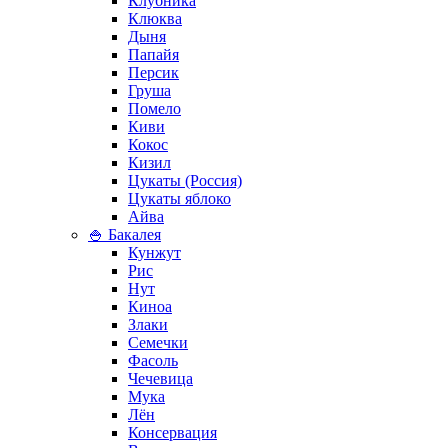
Клубника
Клюква
Дыня
Папайя
Персик
Груша
Помело
Киви
Кокос
Кизил
Цукаты (Россия)
Цукаты яблоко
Айва
🍚 Бакалея
Кунжут
Рис
Нут
Киноа
Злаки
Семечки
Фасоль
Чечевица
Мука
Лён
Консервация