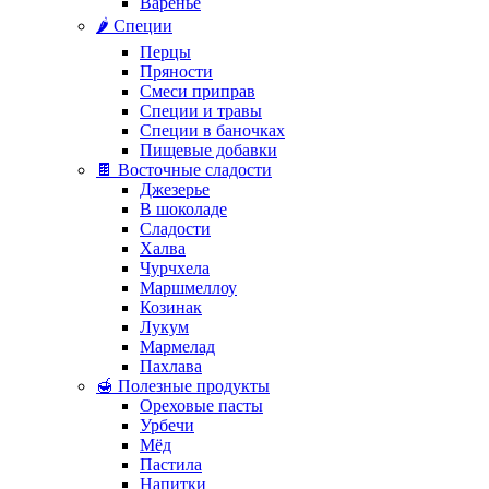
Варенье
🌶️ Специи
Перцы
Пряности
Смеси приправ
Специи и травы
Специи в баночках
Пищевые добавки
🍫 Восточные сладости
Джезерье
В шоколаде
Сладости
Халва
Чурчхела
Маршмеллоу
Козинак
Лукум
Мармелад
Пахлава
🍯 Полезные продукты
Ореховые пасты
Урбечи
Мёд
Пастила
Напитки