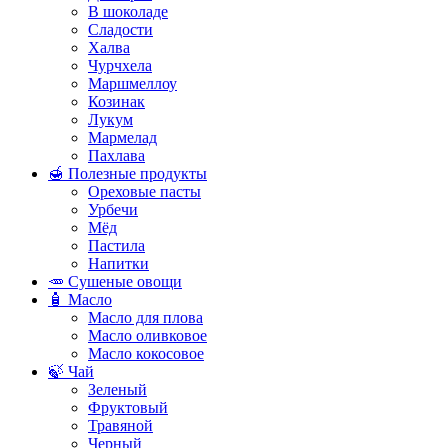
В шоколаде
Сладости
Халва
Чурчхела
Маршмеллоу
Козинак
Лукум
Мармелад
Пахлава
🍯 Полезные продукты
Ореховые пасты
Урбечи
Мёд
Пастила
Напитки
🥕 Сушеные овощи
🧴 Масло
Масло для плова
Масло оливковое
Масло кокосовое
🍃 Чай
Зеленый
Фруктовый
Травяной
Черный