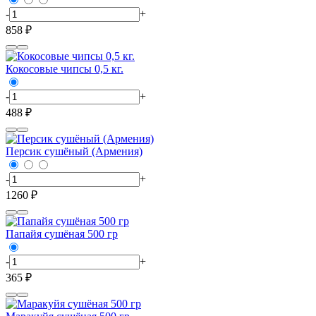
-
+
858 ₽
Кокосовые чипсы 0,5 кг.
-
+
488 ₽
Персик сушёный (Армения)
-
+
1260 ₽
Папайя сушёная 500 гр
-
+
365 ₽