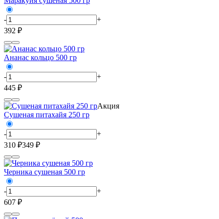
Маракуйя сушёная 500 гр
-
+
392 ₽
Ананас кольцо 500 гр
-
+
445 ₽
Акция
Сушеная питахайя 250 гр
-
+
310 ₽
349 ₽
Черника сушеная 500 гр
-
+
607 ₽