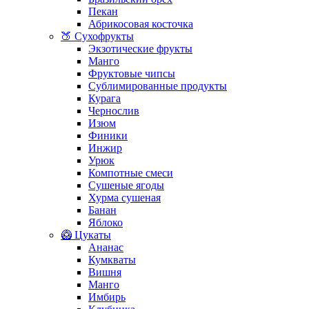
Пекан
Абрикосовая косточка
🍑 Сухофрукты
Экзотические фрукты
Манго
Фруктовые чипсы
Сублимированные продукты
Курага
Чернослив
Изюм
Финики
Инжир
Урюк
Компотные смеси
Сушеные ягоды
Хурма сушеная
Банан
Яблоко
🥝 Цукаты
Ананас
Кумкваты
Вишня
Манго
Имбирь