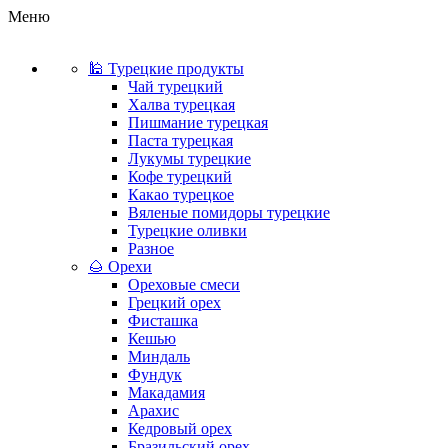
Меню
🕌 Турецкие продукты
Чай турецкий
Халва турецкая
Пишмание турецкая
Паста турецкая
Лукумы турецкие
Кофе турецкий
Какао турецкое
Вяленые помидоры турецкие
Турецкие оливки
Разное
🌰 Орехи
Ореховые смеси
Грецкий орех
Фисташка
Кешью
Миндаль
Фундук
Макадамия
Арахис
Кедровый орех
Бразильский орех