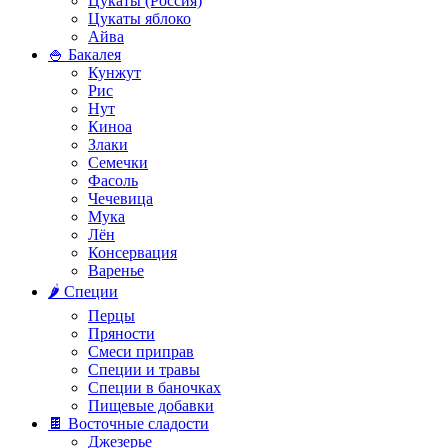
Цукаты (Россия)
Цукаты яблоко
Айва
🍚 Бакалея
Кунжут
Рис
Нут
Киноа
Злаки
Семечки
Фасоль
Чечевица
Мука
Лён
Консервация
Варенье
🌶️ Специи
Перцы
Пряности
Смеси приправ
Специи и травы
Специи в баночках
Пищевые добавки
🍫 Восточные сладости
Джезерье