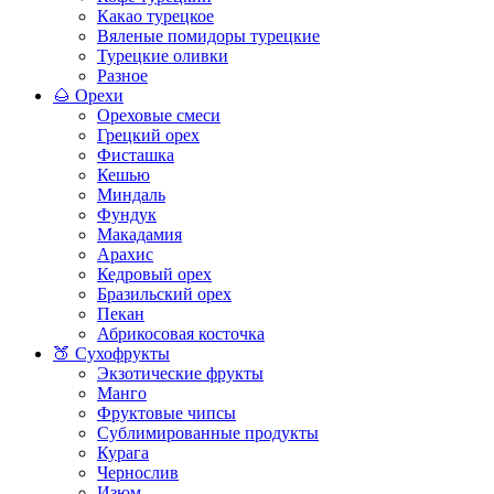
Какао турецкое
Вяленые помидоры турецкие
Турецкие оливки
Разное
🌰 Орехи
Ореховые смеси
Грецкий орех
Фисташка
Кешью
Миндаль
Фундук
Макадамия
Арахис
Кедровый орех
Бразильский орех
Пекан
Абрикосовая косточка
🍑 Сухофрукты
Экзотические фрукты
Манго
Фруктовые чипсы
Сублимированные продукты
Курага
Чернослив
Изюм