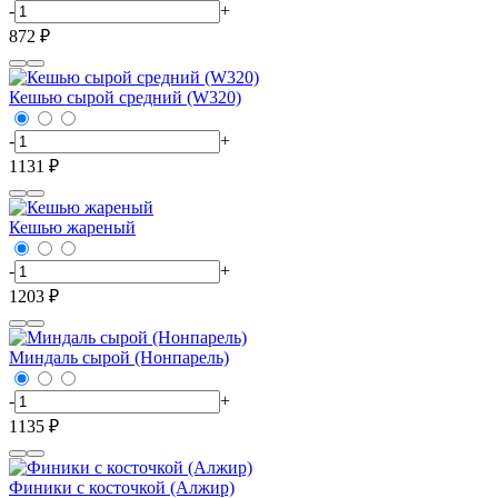
-
+
872 ₽
Кешью сырой средний (W320)
-
+
1131 ₽
Кешью жареный
-
+
1203 ₽
Миндаль сырой (Нонпарель)
-
+
1135 ₽
Финики с косточкой (Алжир)