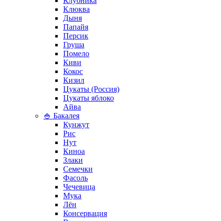
Клубника
Клюква
Дыня
Папайя
Персик
Груша
Помело
Киви
Кокос
Кизил
Цукаты (Россия)
Цукаты яблоко
Айва
🍚 Бакалея
Кунжут
Рис
Нут
Киноа
Злаки
Семечки
Фасоль
Чечевица
Мука
Лён
Консервация