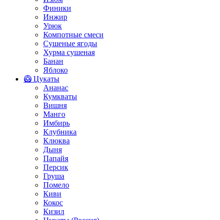
Финики
Инжир
Урюк
Компотные смеси
Сушеные ягоды
Хурма сушеная
Банан
Яблоко
🥝 Цукаты
Ананас
Кумкваты
Вишня
Манго
Имбирь
Клубника
Клюква
Дыня
Папайя
Персик
Груша
Помело
Киви
Кокос
Кизил