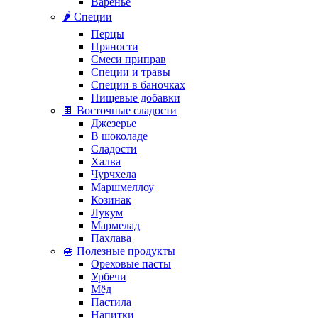
Варенье
🌶️ Специи
Перцы
Пряности
Смеси приправ
Специи и травы
Специи в баночках
Пищевые добавки
🍫 Восточные сладости
Джезерье
В шоколаде
Сладости
Халва
Чурчхела
Маршмеллоу
Козинак
Лукум
Мармелад
Пахлава
🍯 Полезные продукты
Ореховые пасты
Урбечи
Мёд
Пастила
Напитки