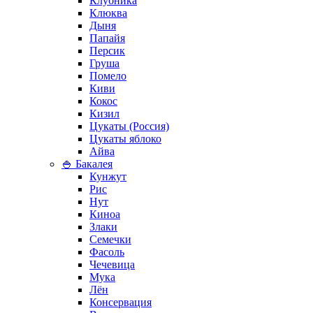
Клубника
Клюква
Дыня
Папайя
Персик
Груша
Помело
Киви
Кокос
Кизил
Цукаты (Россия)
Цукаты яблоко
Айва
🍚 Бакалея
Кунжут
Рис
Нут
Киноа
Злаки
Семечки
Фасоль
Чечевица
Мука
Лён
Консервация