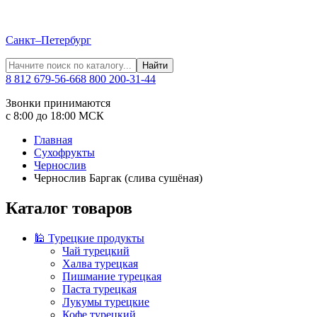
Санкт–Петербург
Найти
8 812 679-56-66
8 800 200-31-44
Звонки принимаются
с 8:00 до 18:00 МСК
Главная
Сухофрукты
Чернослив
Чернослив Баргак (слива сушёная)
Каталог товаров
🕌 Турецкие продукты
Чай турецкий
Халва турецкая
Пишмание турецкая
Паста турецкая
Лукумы турецкие
Кофе турецкий