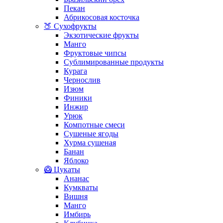
Пекан
Абрикосовая косточка
🍑 Сухофрукты
Экзотические фрукты
Манго
Фруктовые чипсы
Сублимированные продукты
Курага
Чернослив
Изюм
Финики
Инжир
Урюк
Компотные смеси
Сушеные ягоды
Хурма сушеная
Банан
Яблоко
🥝 Цукаты
Ананас
Кумкваты
Вишня
Манго
Имбирь