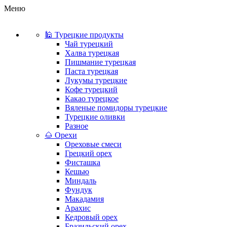
Меню
🕌 Турецкие продукты
Чай турецкий
Халва турецкая
Пишмание турецкая
Паста турецкая
Лукумы турецкие
Кофе турецкий
Какао турецкое
Вяленые помидоры турецкие
Турецкие оливки
Разное
🌰 Орехи
Ореховые смеси
Грецкий орех
Фисташка
Кешью
Миндаль
Фундук
Макадамия
Арахис
Кедровый орех
Бразильский орех