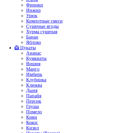
Финики
Инжир
Урюк
Компотные смеси
Сушеные ягоды
Хурма сушеная
Банан
Яблоко
🥝 Цукаты
Ананас
Кумкваты
Вишня
Манго
Имбирь
Клубника
Клюква
Дыня
Папайя
Персик
Груша
Помело
Киви
Кокос
Кизил