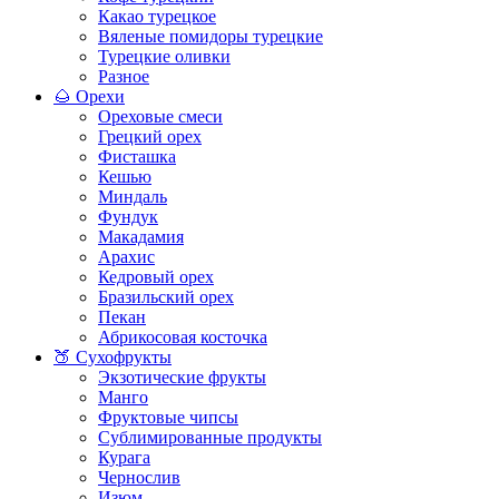
Какао турецкое
Вяленые помидоры турецкие
Турецкие оливки
Разное
🌰 Орехи
Ореховые смеси
Грецкий орех
Фисташка
Кешью
Миндаль
Фундук
Макадамия
Арахис
Кедровый орех
Бразильский орех
Пекан
Абрикосовая косточка
🍑 Сухофрукты
Экзотические фрукты
Манго
Фруктовые чипсы
Сублимированные продукты
Курага
Чернослив
Изюм