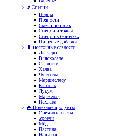
Варенье
🌶️ Специи
Перцы
Пряности
Смеси приправ
Специи и травы
Специи в баночках
Пищевые добавки
🍫 Восточные сладости
Джезерье
В шоколаде
Сладости
Халва
Чурчхела
Маршмеллоу
Козинак
Лукум
Мармелад
Пахлава
🍯 Полезные продукты
Ореховые пасты
Урбечи
Мёд
Пастила
Напитки