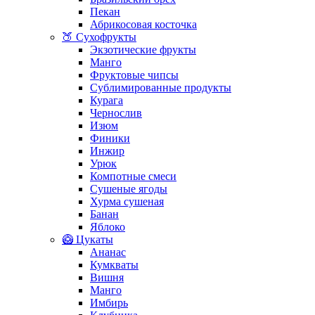
Пекан
Абрикосовая косточка
🍑 Сухофрукты
Экзотические фрукты
Манго
Фруктовые чипсы
Сублимированные продукты
Курага
Чернослив
Изюм
Финики
Инжир
Урюк
Компотные смеси
Сушеные ягоды
Хурма сушеная
Банан
Яблоко
🥝 Цукаты
Ананас
Кумкваты
Вишня
Манго
Имбирь