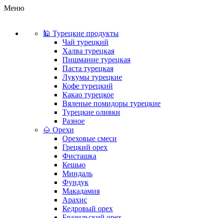
Меню
🕌 Турецкие продукты
Чай турецкий
Халва турецкая
Пишмание турецкая
Паста турецкая
Лукумы турецкие
Кофе турецкий
Какао турецкое
Вяленые помидоры турецкие
Турецкие оливки
Разное
🌰 Орехи
Ореховые смеси
Грецкий орех
Фисташка
Кешью
Миндаль
Фундук
Макадамия
Арахис
Кедровый орех
Бразильский орех