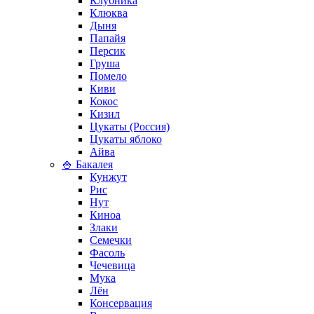
Клубника
Клюква
Дыня
Папайя
Персик
Груша
Помело
Киви
Кокос
Кизил
Цукаты (Россия)
Цукаты яблоко
Айва
🍚 Бакалея
Кунжут
Рис
Нут
Киноа
Злаки
Семечки
Фасоль
Чечевица
Мука
Лён
Консервация