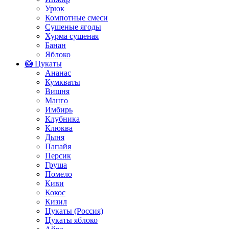
Урюк
Компотные смеси
Сушеные ягоды
Хурма сушеная
Банан
Яблоко
🥝 Цукаты
Ананас
Кумкваты
Вишня
Манго
Имбирь
Клубника
Клюква
Дыня
Папайя
Персик
Груша
Помело
Киви
Кокос
Кизил
Цукаты (Россия)
Цукаты яблоко