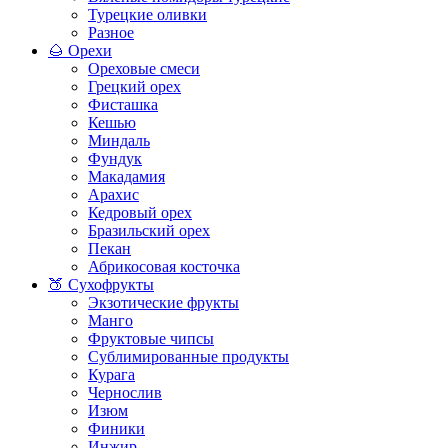
Турецкие оливки
Разное
🌰 Орехи
Ореховые смеси
Грецкий орех
Фисташка
Кешью
Миндаль
Фундук
Макадамия
Арахис
Кедровый орех
Бразильский орех
Пекан
Абрикосовая косточка
🍑 Сухофрукты
Экзотические фрукты
Манго
Фруктовые чипсы
Сублимированные продукты
Курага
Чернослив
Изюм
Финики
Инжир