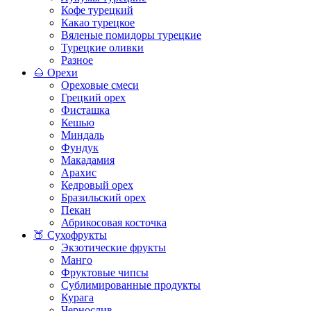
Кофе турецкий
Какао турецкое
Вяленые помидоры турецкие
Турецкие оливки
Разное
🌰 Орехи
Ореховые смеси
Грецкий орех
Фисташка
Кешью
Миндаль
Фундук
Макадамия
Арахис
Кедровый орех
Бразильский орех
Пекан
Абрикосовая косточка
🍑 Сухофрукты
Экзотические фрукты
Манго
Фруктовые чипсы
Сублимированные продукты
Курага
Чернослив