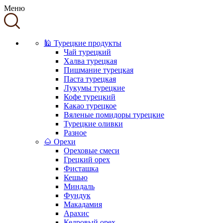
Меню
🕌 Турецкие продукты
Чай турецкий
Халва турецкая
Пишмание турецкая
Паста турецкая
Лукумы турецкие
Кофе турецкий
Какао турецкое
Вяленые помидоры турецкие
Турецкие оливки
Разное
🌰 Орехи
Ореховые смеси
Грецкий орех
Фисташка
Кешью
Миндаль
Фундук
Макадамия
Арахис
Кедровый орех