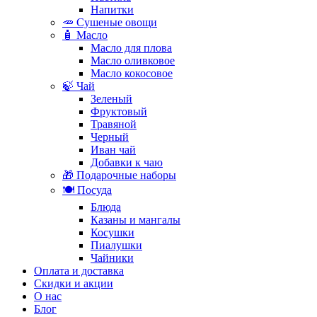
Напитки
🥕 Сушеные овощи
🧴 Масло
Масло для плова
Масло оливковое
Масло кокосовое
🍃 Чай
Зеленый
Фруктовый
Травяной
Черный
Иван чай
Добавки к чаю
🎁 Подарочные наборы
🍽️ Посуда
Блюда
Казаны и мангалы
Косушки
Пиалушки
Чайники
Оплата и доставка
Скидки и акции
О нас
Блог