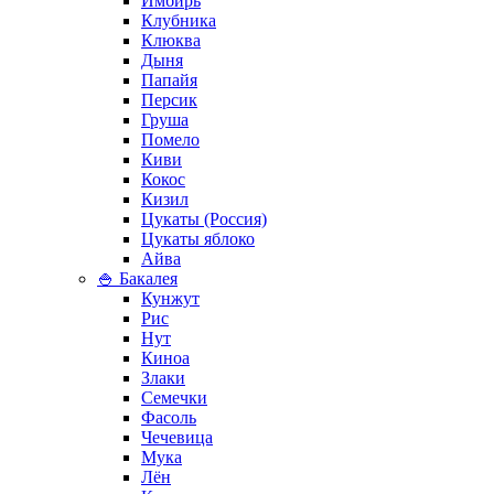
Имбирь
Клубника
Клюква
Дыня
Папайя
Персик
Груша
Помело
Киви
Кокос
Кизил
Цукаты (Россия)
Цукаты яблоко
Айва
🍚 Бакалея
Кунжут
Рис
Нут
Киноа
Злаки
Семечки
Фасоль
Чечевица
Мука
Лён