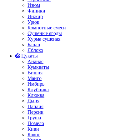
Изюм
Финики
Инжир
Урюк
Компотные смеси
Сушеные ягоды
Хурма сушеная
Банан
Яблоко
🥝 Цукаты
Ананас
Кумкваты
Вишня
Манго
Имбирь
Клубника
Клюква
Дыня
Папайя
Персик
Груша
Помело
Киви
Кокос