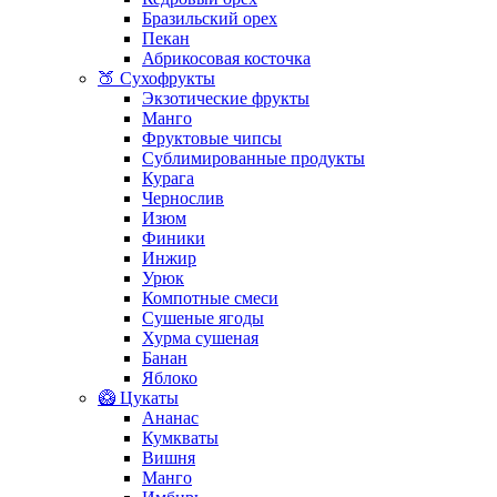
Бразильский орех
Пекан
Абрикосовая косточка
🍑 Сухофрукты
Экзотические фрукты
Манго
Фруктовые чипсы
Сублимированные продукты
Курага
Чернослив
Изюм
Финики
Инжир
Урюк
Компотные смеси
Сушеные ягоды
Хурма сушеная
Банан
Яблоко
🥝 Цукаты
Ананас
Кумкваты
Вишня
Манго