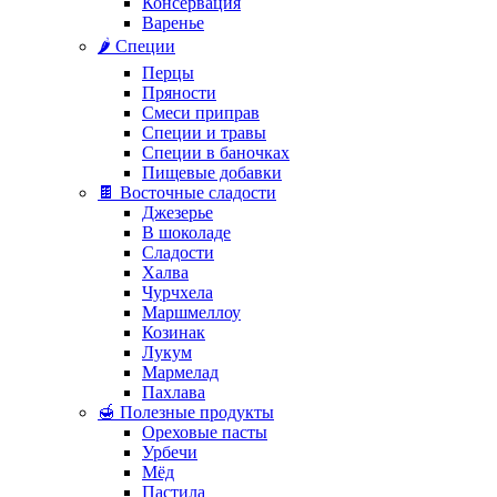
Консервация
Варенье
🌶️ Специи
Перцы
Пряности
Смеси приправ
Специи и травы
Специи в баночках
Пищевые добавки
🍫 Восточные сладости
Джезерье
В шоколаде
Сладости
Халва
Чурчхела
Маршмеллоу
Козинак
Лукум
Мармелад
Пахлава
🍯 Полезные продукты
Ореховые пасты
Урбечи
Мёд
Пастила