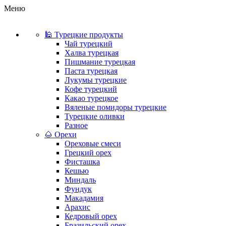
Меню
🕌 Турецкие продукты
Чай турецкий
Халва турецкая
Пишмание турецкая
Паста турецкая
Лукумы турецкие
Кофе турецкий
Какао турецкое
Вяленые помидоры турецкие
Турецкие оливки
Разное
🌰 Орехи
Ореховые смеси
Грецкий орех
Фисташка
Кешью
Миндаль
Фундук
Макадамия
Арахис
Кедровый орех
Бразильский орех