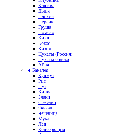
Клубника
Клюква
Дыня
Папайя
Персик
Груша
Помело
Киви
Кокос
Кизил
Цукаты (Россия)
Цукаты яблоко
Айва
🍚 Бакалея
Кунжут
Рис
Нут
Киноа
Злаки
Семечки
Фасоль
Чечевица
Мука
Лён
Консервация