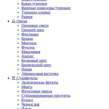
Какао турецкое
Вяленые помидоры турецкие
Турецкие оливки
Разное
🌰 Орехи
Ореховые смеси
Грецкий орех
Фисташка
Кешью
Миндаль
Фундук
Макадамия
Арахис
Кедровый орех
Бразильский орех
Пекан
Абрикосовая косточка
🍑 Сухофрукты
Экзотические фрукты
Манго
Фруктовые чипсы
Сублимированные продукты
Курага
Чернослив
Изюм