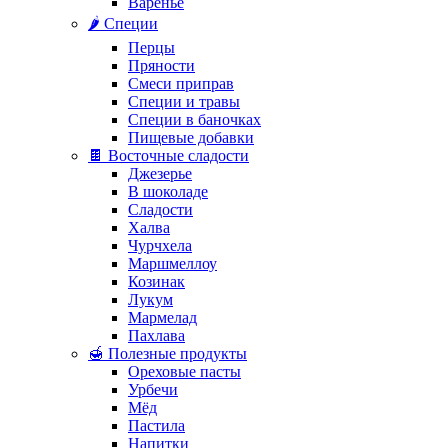
Варенье
🌶️ Специи
Перцы
Пряности
Смеси приправ
Специи и травы
Специи в баночках
Пищевые добавки
🍫 Восточные сладости
Джезерье
В шоколаде
Сладости
Халва
Чурчхела
Маршмеллоу
Козинак
Лукум
Мармелад
Пахлава
🍯 Полезные продукты
Ореховые пасты
Урбечи
Мёд
Пастила
Напитки