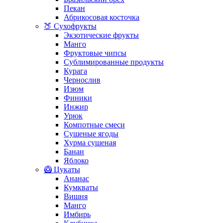
Пекан
Абрикосовая косточка
🍑 Сухофрукты
Экзотические фрукты
Манго
Фруктовые чипсы
Сублимированные продукты
Курага
Чернослив
Изюм
Финики
Инжир
Урюк
Компотные смеси
Сушеные ягоды
Хурма сушеная
Банан
Яблоко
🥝 Цукаты
Ананас
Кумкваты
Вишня
Манго
Имбирь