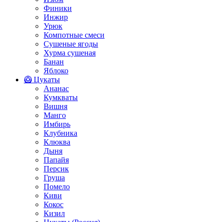
Финики
Инжир
Урюк
Компотные смеси
Сушеные ягоды
Хурма сушеная
Банан
Яблоко
🥝 Цукаты
Ананас
Кумкваты
Вишня
Манго
Имбирь
Клубника
Клюква
Дыня
Папайя
Персик
Груша
Помело
Киви
Кокос
Кизил