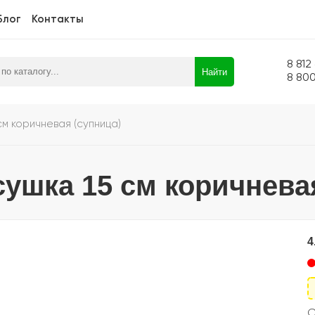
Блог
Контакты
8 812
Найти
8 80
см коричневая (супница)
сушка 15 см коричнева
4
С