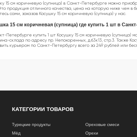
ку 15 см коричневую (супница) в Санкт-Петербурге можно приобре
 Это продукция отличного качества, цена на которую ниже чем в 
тесь сами, заказав Косушку 15 см коричневую (супница) у нас.
шка 15 см коричневая (супница) где купить 1 шт в Санк
кт-Петербурге купить 1 шт Косушку 15 см коричневую (супница) мо
ина-склада по адресу пр. Непокоренных, д.63к13, стр.3. Также Ко
вить курьером по Санкт-Петербургу всего за 249 рублей или бес
КАТЕГОРИИ ТОВАРОВ
Турецкие продукты
Ореховые смеси
Мёд
Орехи