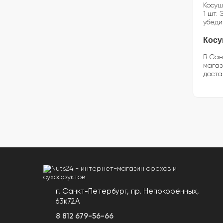
Косуш
1 шт.
убеди
Косу
В Сан
магаз
доста
г. Санкт-Петербург, пр. Непокорённых,
63к72А
8 812 679-56-66