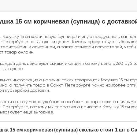
ушка 15 см коричневая (супница) с доставко
ь Косушку 15 см коричневую (супница) и иную продукцию в данно
-Петербурге по выгодным ценам. Товары присутствуют в большом
теристиками и описанием, а также отзывами покупателей, чтобы
от товар онлайн.
 каждый день действуют скидки и акции, поэтому цена в 280 руб. з
т выгоднее.
льная информация о наличии таких товаров как Косушка 15 см ко
ина, а получить товар в Санкт-Петербурге можно наиболее опти
ой курьерской доставки.
вести оплату можно удобным способом - по карте или наличными
-Петербурге, поэтому мы оперативно привезем Косушку 15 см кор
ывоз будет ещё выгоднее.
шка 15 см коричневая (супница) сколько стоит 1 шт в С