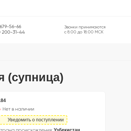
 679-56-66
Звонки принимаются
0 200-31-44
с 8:00 до 18:00 МСК
я (супница)
.84
Нет в наличии
Уведомить о поступлении
Узбекистан
трана происхождения: