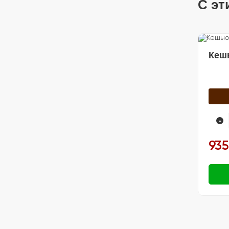
С эт
🍽️ Посуда
Кеш
-
935