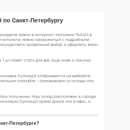
й по Санкт-Петербургу
м разделе можно в интернет-магазине Nuts24 в
 каталоге, можно ознакомиться с подробными
 осуществить правильный выбор и оформить заказ
а 1 шт может стать для вас ещё ниже и покупка
ричневая (супница) отображается на вебсайте
мальным способом - самовывозом со склада или
 при получении. Наш склад расположен в городе
ичневую (супница) прямо домой или в офис, а
анкт-Петербурге?