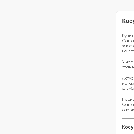
Кос
Купит
Санкт
харак
на эт
У нас
стане
Актуа
магаз
служб
Произ
Санкт
самов
Косу