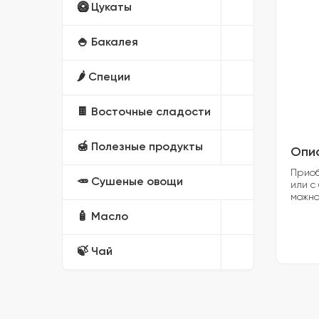
🥝 Цукаты
🍚 Бакалея
🌶️ Специи
🍫 Восточные сладости
🍯 Полезные продукты
Опи
Приоб
🥕 Сушеные овощи
или с
можно
🧴 Масло
🍃 Чай
🎁 Подарочные наборы