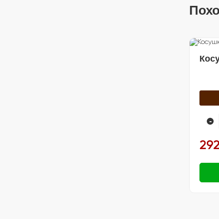
Похо
Косу
-
292