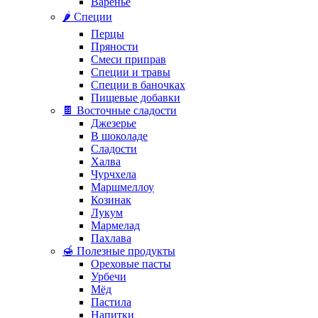
Варенье
🌶️ Специи
Перцы
Пряности
Смеси приправ
Специи и травы
Специи в баночках
Пищевые добавки
🍫 Восточные сладости
Джезерье
В шоколаде
Сладости
Халва
Чурчхела
Маршмеллоу
Козинак
Лукум
Мармелад
Пахлава
🍯 Полезные продукты
Ореховые пасты
Урбечи
Мёд
Пастила
Напитки