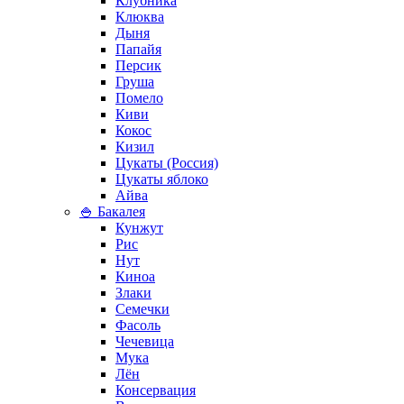
Клубника
Клюква
Дыня
Папайя
Персик
Груша
Помело
Киви
Кокос
Кизил
Цукаты (Россия)
Цукаты яблоко
Айва
🍚 Бакалея
Кунжут
Рис
Нут
Киноа
Злаки
Семечки
Фасоль
Чечевица
Мука
Лён
Консервация