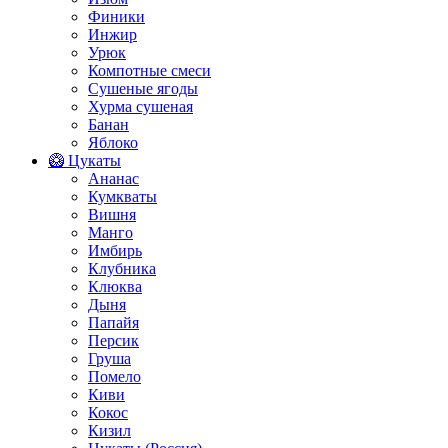
Финики
Инжир
Урюк
Компотные смеси
Сушеные ягоды
Хурма сушеная
Банан
Яблоко
🥝 Цукаты
Ананас
Кумкваты
Вишня
Манго
Имбирь
Клубника
Клюква
Дыня
Папайя
Персик
Груша
Помело
Киви
Кокос
Кизил