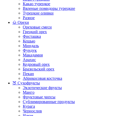
Какао турецкое
Вяленые помидоры турецкие
Турецкие оливки
Разное
🌰 Орехи
Ореховые смеси
Грецкий орех
Фисташка
Кешью
Миндаль
Фундук
Макадамия
Арахис
Кедровый орех
Бразильский орех
Пекан
Абрикосовая косточка
🍑 Сухофрукты
Экзотические фрукты
Манго
Фруктовые чипсы
Сублимированные продукты
Курага
Чернослив
Изюм