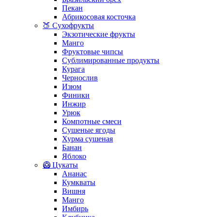
Пекан
Абрикосовая косточка
🍑 Сухофрукты
Экзотические фрукты
Манго
Фруктовые чипсы
Сублимированные продукты
Курага
Чернослив
Изюм
Финики
Инжир
Урюк
Компотные смеси
Сушеные ягоды
Хурма сушеная
Банан
Яблоко
🥝 Цукаты
Ананас
Кумкваты
Вишня
Манго
Имбирь