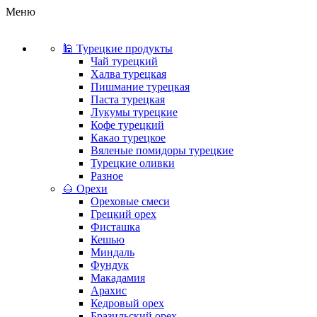
Меню
🕌 Турецкие продукты
Чай турецкий
Халва турецкая
Пишмание турецкая
Паста турецкая
Лукумы турецкие
Кофе турецкий
Какао турецкое
Вяленые помидоры турецкие
Турецкие оливки
Разное
🌰 Орехи
Ореховые смеси
Грецкий орех
Фисташка
Кешью
Миндаль
Фундук
Макадамия
Арахис
Кедровый орех
Бразильский орех