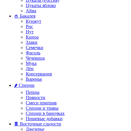
Цукаты (Россия)
Цукаты яблоко
Айва
🍚 Бакалея
Кунжут
Рис
Нут
Киноа
Злаки
Семечки
Фасоль
Чечевица
Мука
Лён
Консервация
Варенье
🌶️ Специи
Перцы
Пряности
Смеси приправ
Специи и травы
Специи в баночках
Пищевые добавки
🍫 Восточные сладости
Джезерье