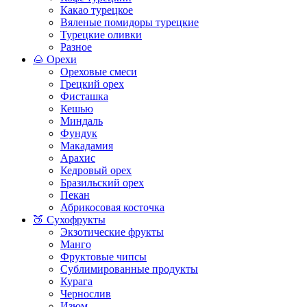
Какао турецкое
Вяленые помидоры турецкие
Турецкие оливки
Разное
🌰 Орехи
Ореховые смеси
Грецкий орех
Фисташка
Кешью
Миндаль
Фундук
Макадамия
Арахис
Кедровый орех
Бразильский орех
Пекан
Абрикосовая косточка
🍑 Сухофрукты
Экзотические фрукты
Манго
Фруктовые чипсы
Сублимированные продукты
Курага
Чернослив
Изюм