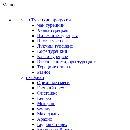
Меню
🕌 Турецкие продукты
Чай турецкий
Халва турецкая
Пишмание турецкая
Паста турецкая
Лукумы турецкие
Кофе турецкий
Какао турецкое
Вяленые помидоры турецкие
Турецкие оливки
Разное
🌰 Орехи
Ореховые смеси
Грецкий орех
Фисташка
Кешью
Миндаль
Фундук
Макадамия
Арахис
Кедровый орех
Бразильский орех