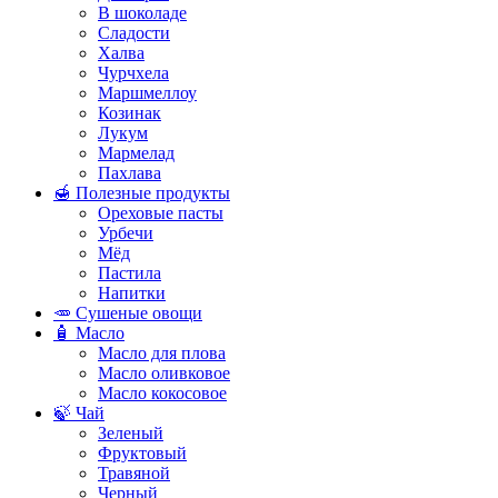
В шоколаде
Сладости
Халва
Чурчхела
Маршмеллоу
Козинак
Лукум
Мармелад
Пахлава
🍯 Полезные продукты
Ореховые пасты
Урбечи
Мёд
Пастила
Напитки
🥕 Сушеные овощи
🧴 Масло
Масло для плова
Масло оливковое
Масло кокосовое
🍃 Чай
Зеленый
Фруктовый
Травяной
Черный