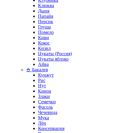
Клубника
Клюква
Дыня
Папайя
Персик
Груша
Помело
Киви
Кокос
Кизил
Цукаты (Россия)
Цукаты яблоко
Айва
🍚 Бакалея
Кунжут
Рис
Нут
Киноа
Злаки
Семечки
Фасоль
Чечевица
Мука
Лён
Консервация