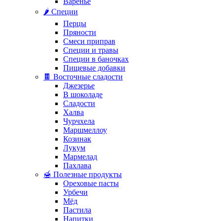
Варенье
🌶️ Специи
Перцы
Пряности
Смеси приправ
Специи и травы
Специи в баночках
Пищевые добавки
🍫 Восточные сладости
Джезерье
В шоколаде
Сладости
Халва
Чурчхела
Маршмеллоу
Козинак
Лукум
Мармелад
Пахлава
🍯 Полезные продукты
Ореховые пасты
Урбечи
Мёд
Пастила
Напитки