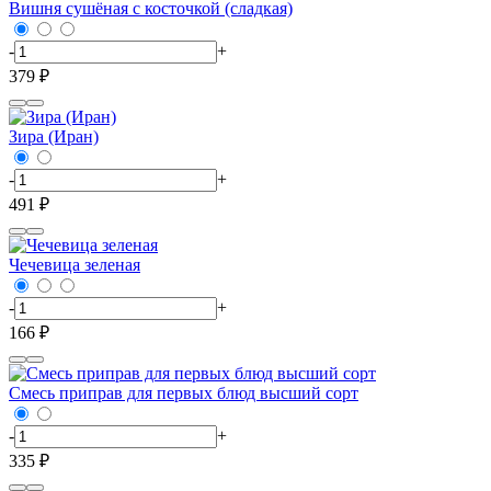
Вишня сушёная с косточкой (сладкая)
-
+
379 ₽
Зира (Иран)
-
+
491 ₽
Чечевица зеленая
-
+
166 ₽
Смесь приправ для первых блюд высший сорт
-
+
335 ₽