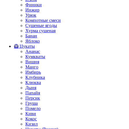
Финики
Инжир
Урюк
Компотные смеси
Сушеные ягоды
Хурма сушеная
Банан
Яблоко
🥝 Цукаты
Ананас
Кумкваты
Вишня
Манго
Имбирь
Клубника
Клюква
Дыня
Папайя
Персик
Груша
Помело
Киви
Кокос
Кизил