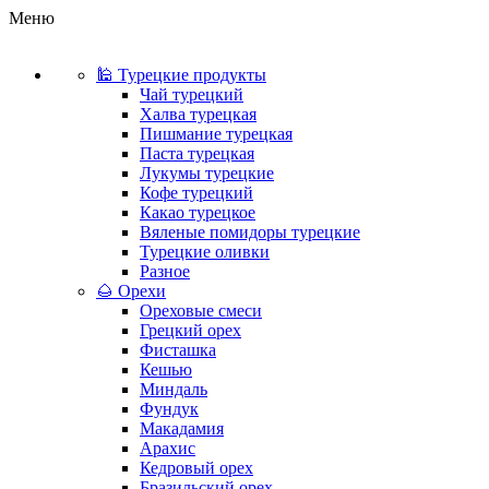
Меню
🕌 Турецкие продукты
Чай турецкий
Халва турецкая
Пишмание турецкая
Паста турецкая
Лукумы турецкие
Кофе турецкий
Какао турецкое
Вяленые помидоры турецкие
Турецкие оливки
Разное
🌰 Орехи
Ореховые смеси
Грецкий орех
Фисташка
Кешью
Миндаль
Фундук
Макадамия
Арахис
Кедровый орех
Бразильский орех