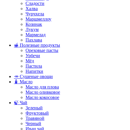
Сладости
Халва
Чурчхела
Маршмеллоу
Козинак
Лукум
Мармелад
Пахлава
🍯 Полезные продукты
Ореховые пасты
Урбечи
Мёд
Пастила
Напитки
🥕 Сушеные овощи
🧴 Масло
Масло для плова
Масло оливковое
Масло кокосовое
🍃 Чай
Зеленый
Фруктовый
Травяной
Черный
Иван чай