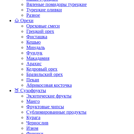
Вяленые помидоры турецкие
Турецкие оливки
Разное
🌰 Орехи
Ореховые смеси
Грецкий орех
Фисташка
Кешью
Миндаль
Фундук
Макадамия
Арахис
Кедровый орех
Бразильский орех
Пекан
Абрикосовая косточка
🍑 Сухофрукты
Экзотические фрукты
Манго
Фруктовые чипсы
Сублимированные продукты
Курага
Чернослив
Изюм
Финики