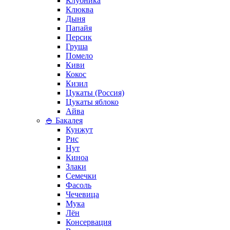
Клубника
Клюква
Дыня
Папайя
Персик
Груша
Помело
Киви
Кокос
Кизил
Цукаты (Россия)
Цукаты яблоко
Айва
🍚 Бакалея
Кунжут
Рис
Нут
Киноа
Злаки
Семечки
Фасоль
Чечевица
Мука
Лён
Консервация