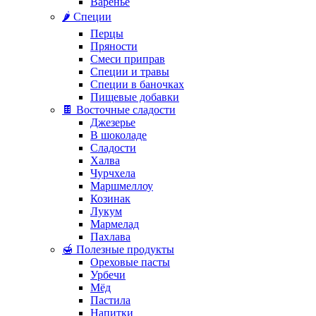
Варенье
🌶️ Специи
Перцы
Пряности
Смеси приправ
Специи и травы
Специи в баночках
Пищевые добавки
🍫 Восточные сладости
Джезерье
В шоколаде
Сладости
Халва
Чурчхела
Маршмеллоу
Козинак
Лукум
Мармелад
Пахлава
🍯 Полезные продукты
Ореховые пасты
Урбечи
Мёд
Пастила
Напитки