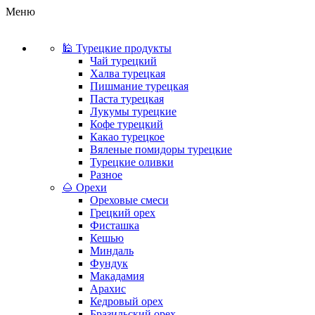
Меню
🕌 Турецкие продукты
Чай турецкий
Халва турецкая
Пишмание турецкая
Паста турецкая
Лукумы турецкие
Кофе турецкий
Какао турецкое
Вяленые помидоры турецкие
Турецкие оливки
Разное
🌰 Орехи
Ореховые смеси
Грецкий орех
Фисташка
Кешью
Миндаль
Фундук
Макадамия
Арахис
Кедровый орех
Бразильский орех