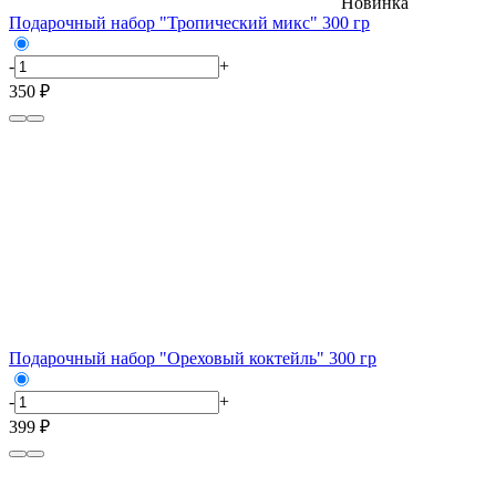
Новинка
Подарочный набор "Тропический микс" 300 гр
-
+
350 ₽
Подарочный набор "Ореховый коктейль" 300 гр
-
+
399 ₽