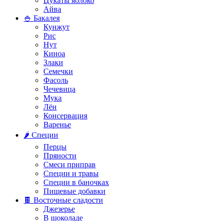
Цукаты яблоко
Айва
🍚 Бакалея
Кунжут
Рис
Нут
Киноа
Злаки
Семечки
Фасоль
Чечевица
Мука
Лён
Консервация
Варенье
🌶️ Специи
Перцы
Пряности
Смеси приправ
Специи и травы
Специи в баночках
Пищевые добавки
🍫 Восточные сладости
Джезерье
В шоколаде