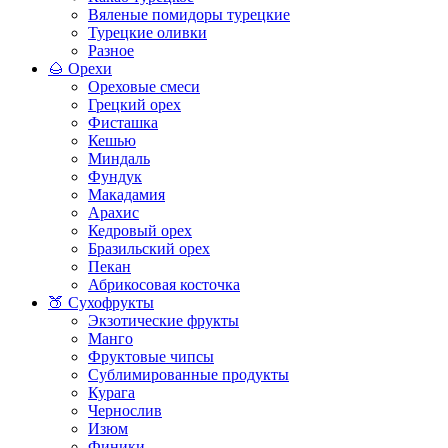
Вяленые помидоры турецкие
Турецкие оливки
Разное
🌰 Орехи
Ореховые смеси
Грецкий орех
Фисташка
Кешью
Миндаль
Фундук
Макадамия
Арахис
Кедровый орех
Бразильский орех
Пекан
Абрикосовая косточка
🍑 Сухофрукты
Экзотические фрукты
Манго
Фруктовые чипсы
Сублимированные продукты
Курага
Чернослив
Изюм
Финики