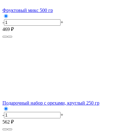
Фруктовый микс 500 гр
-
+
469 ₽
Подарочный набор с орехами, круглый 250 гр
-
+
562 ₽