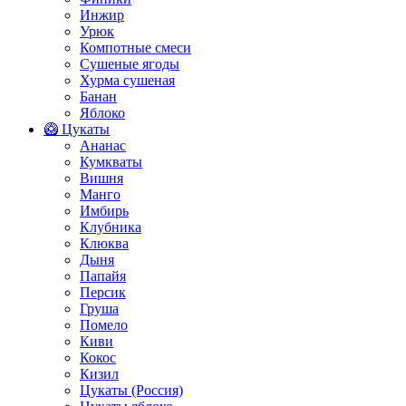
Инжир
Урюк
Компотные смеси
Сушеные ягоды
Хурма сушеная
Банан
Яблоко
🥝 Цукаты
Ананас
Кумкваты
Вишня
Манго
Имбирь
Клубника
Клюква
Дыня
Папайя
Персик
Груша
Помело
Киви
Кокос
Кизил
Цукаты (Россия)