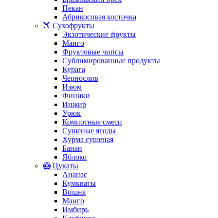
Пекан
Абрикосовая косточка
🍑 Сухофрукты
Экзотические фрукты
Манго
Фруктовые чипсы
Сублимированные продукты
Курага
Чернослив
Изюм
Финики
Инжир
Урюк
Компотные смеси
Сушеные ягоды
Хурма сушеная
Банан
Яблоко
🥝 Цукаты
Ананас
Кумкваты
Вишня
Манго
Имбирь