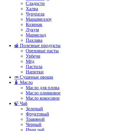
Сладости
Халва
Чурчхела
Маршмеллоу
Козинак
Лукум
Мармелад
Пахлава
🍯 Полезные продукты
Ореховые пасты
Урбечи
Мёд
Пастила
Напитки
🥕 Сушеные овощи
🧴 Масло
Масло для плова
Масло оливковое
Масло кокосовое
🍃 Чай
Зеленый
Фруктовый
Травяной
Черный
Иван чай