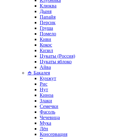
Клубника
Клюква
Дыня
Папайя
Персик
Груша
Помело
Киви
Кокос
Кизил
Цукаты (Россия)
Цукаты яблоко
Айва
🍚 Бакалея
Кунжут
Рис
Нут
Киноа
Злаки
Семечки
Фасоль
Чечевица
Мука
Лён
Консервация