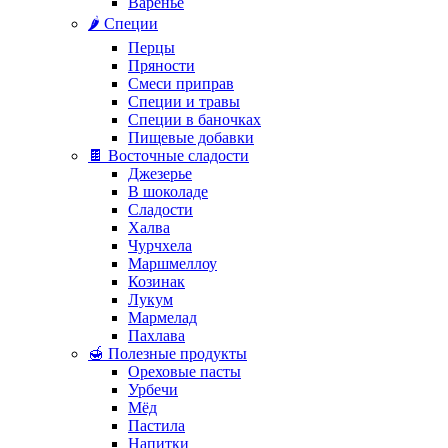
Варенье
🌶️ Специи
Перцы
Пряности
Смеси приправ
Специи и травы
Специи в баночках
Пищевые добавки
🍫 Восточные сладости
Джезерье
В шоколаде
Сладости
Халва
Чурчхела
Маршмеллоу
Козинак
Лукум
Мармелад
Пахлава
🍯 Полезные продукты
Ореховые пасты
Урбечи
Мёд
Пастила
Напитки