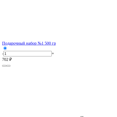
Подарочный набор №1 500 гр
-
+
702 ₽