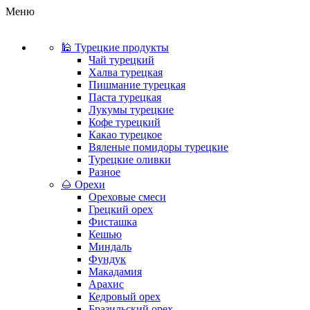
Меню
🕌 Турецкие продукты
Чай турецкий
Халва турецкая
Пишмание турецкая
Паста турецкая
Лукумы турецкие
Кофе турецкий
Какао турецкое
Вяленые помидоры турецкие
Турецкие оливки
Разное
🌰 Орехи
Ореховые смеси
Грецкий орех
Фисташка
Кешью
Миндаль
Фундук
Макадамия
Арахис
Кедровый орех
Бразильский орех