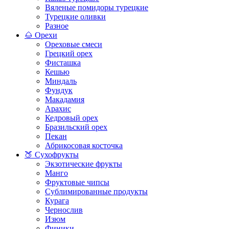
Вяленые помидоры турецкие
Турецкие оливки
Разное
🌰 Орехи
Ореховые смеси
Грецкий орех
Фисташка
Кешью
Миндаль
Фундук
Макадамия
Арахис
Кедровый орех
Бразильский орех
Пекан
Абрикосовая косточка
🍑 Сухофрукты
Экзотические фрукты
Манго
Фруктовые чипсы
Сублимированные продукты
Курага
Чернослив
Изюм
Финики