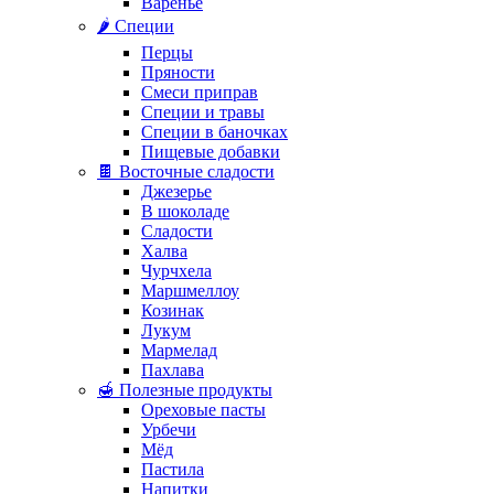
Варенье
🌶️ Специи
Перцы
Пряности
Смеси приправ
Специи и травы
Специи в баночках
Пищевые добавки
🍫 Восточные сладости
Джезерье
В шоколаде
Сладости
Халва
Чурчхела
Маршмеллоу
Козинак
Лукум
Мармелад
Пахлава
🍯 Полезные продукты
Ореховые пасты
Урбечи
Мёд
Пастила
Напитки