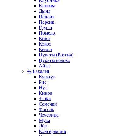
Клубника
Клюква
Дыня
Папайя
Персик
Груша
Помело
Киви
Кокос
Кизил
Цукаты (Россия)
Цукаты яблоко
Айва
🍚 Бакалея
Кунжут
Рис
Нут
Киноа
Злаки
Семечки
Фасоль
Чечевица
Мука
Лён
Консервация