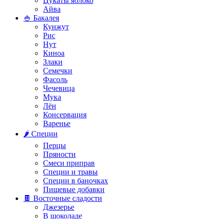
Цукаты яблоко
Айва
🍚 Бакалея
Кунжут
Рис
Нут
Киноа
Злаки
Семечки
Фасоль
Чечевица
Мука
Лён
Консервация
Варенье
🌶️ Специи
Перцы
Пряности
Смеси приправ
Специи и травы
Специи в баночках
Пищевые добавки
🍫 Восточные сладости
Джезерье
В шоколаде