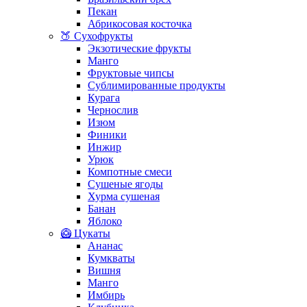
Пекан
Абрикосовая косточка
🍑 Сухофрукты
Экзотические фрукты
Манго
Фруктовые чипсы
Сублимированные продукты
Курага
Чернослив
Изюм
Финики
Инжир
Урюк
Компотные смеси
Сушеные ягоды
Хурма сушеная
Банан
Яблоко
🥝 Цукаты
Ананас
Кумкваты
Вишня
Манго
Имбирь