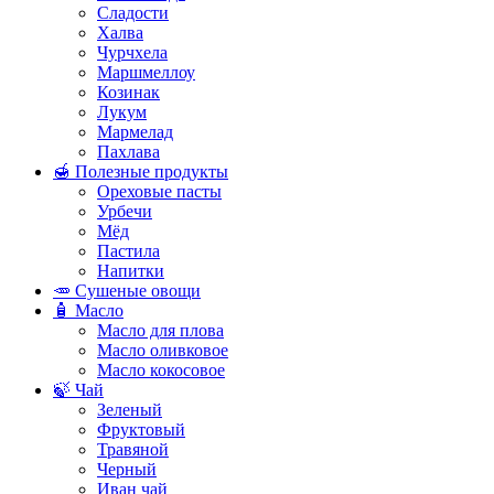
Сладости
Халва
Чурчхела
Маршмеллоу
Козинак
Лукум
Мармелад
Пахлава
🍯 Полезные продукты
Ореховые пасты
Урбечи
Мёд
Пастила
Напитки
🥕 Сушеные овощи
🧴 Масло
Масло для плова
Масло оливковое
Масло кокосовое
🍃 Чай
Зеленый
Фруктовый
Травяной
Черный
Иван чай