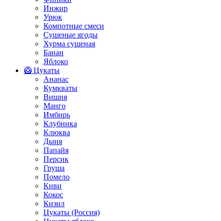
Инжир
Урюк
Компотные смеси
Сушеные ягоды
Хурма сушеная
Банан
Яблоко
🥝 Цукаты
Ананас
Кумкваты
Вишня
Манго
Имбирь
Клубника
Клюква
Дыня
Папайя
Персик
Груша
Помело
Киви
Кокос
Кизил
Цукаты (Россия)