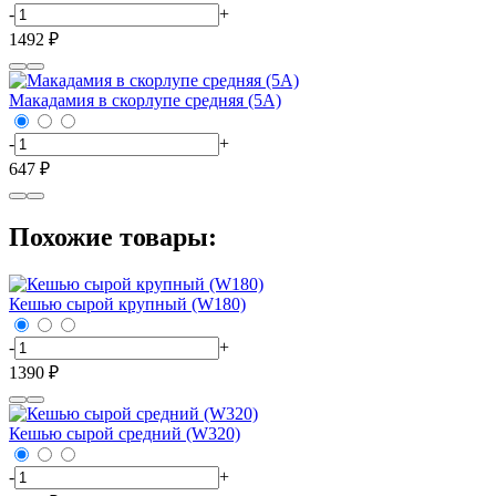
-
+
1492 ₽
Макадамия в скорлупе средняя (5А)
-
+
647 ₽
Похожие товары:
Кешью сырой крупный (W180)
-
+
1390 ₽
Кешью сырой средний (W320)
-
+