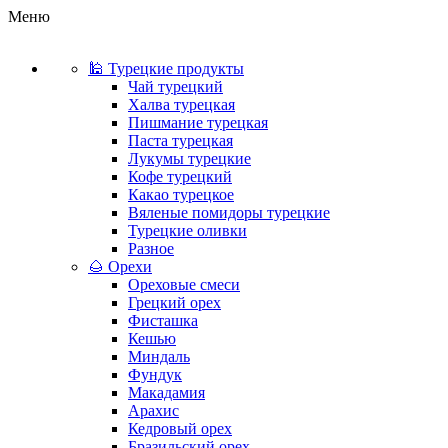
Меню
🕌 Турецкие продукты
Чай турецкий
Халва турецкая
Пишмание турецкая
Паста турецкая
Лукумы турецкие
Кофе турецкий
Какао турецкое
Вяленые помидоры турецкие
Турецкие оливки
Разное
🌰 Орехи
Ореховые смеси
Грецкий орех
Фисташка
Кешью
Миндаль
Фундук
Макадамия
Арахис
Кедровый орех
Бразильский орех