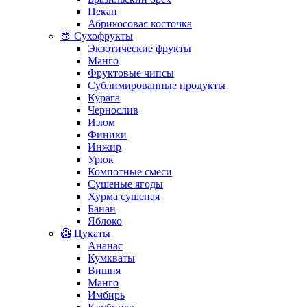
Пекан
Абрикосовая косточка
🍑 Сухофрукты
Экзотические фрукты
Манго
Фруктовые чипсы
Сублимированные продукты
Курага
Чернослив
Изюм
Финики
Инжир
Урюк
Компотные смеси
Сушеные ягоды
Хурма сушеная
Банан
Яблоко
🥝 Цукаты
Ананас
Кумкваты
Вишня
Манго
Имбирь