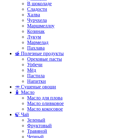
В шоколаде
Сладости
Халва
Чурчхела
Маршмеллоу
Козинак
Лукум
Мармелад
Пахлава
🍯 Полезные продукты
Ореховые пасты
Урбечи
Мёд
Пастила
Напитки
🥕 Сушеные овощи
🧴 Масло
Масло для плова
Масло оливковое
Масло кокосовое
🍃 Чай
Зеленый
Фруктовый
Травяной
Черный