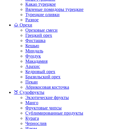
Какао турецкое
Вяленые помидоры турецкие
Турецкие оливки
Разное
🌰 Орехи
Ореховые смеси
Грецкий орех
Фисташка
Кешью
Миндаль
Фундук
Макадамия
Арахис
Кедровый орех
Бразильский орех
Пекан
Абрикосовая косточка
🍑 Сухофрукты
Экзотические фрукты
Манго
Фруктовые чипсы
Сублимированные продукты
Курага
Чернослив
Изюм