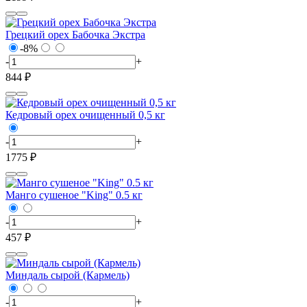
Грецкий орех Бабочка Экстра
-8%
-
+
844 ₽
Кедровый орех очищенный 0,5 кг
-
+
1775 ₽
Манго сушеное "King" 0.5 кг
-
+
457 ₽
Миндаль сырой (Кармель)
-
+