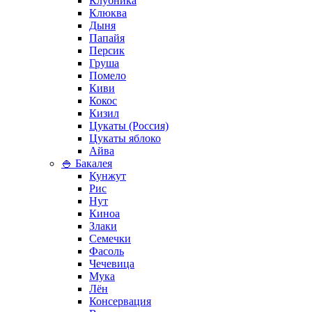
Клубника
Клюква
Дыня
Папайя
Персик
Груша
Помело
Киви
Кокос
Кизил
Цукаты (Россия)
Цукаты яблоко
Айва
🍚 Бакалея
Кунжут
Рис
Нут
Киноа
Злаки
Семечки
Фасоль
Чечевица
Мука
Лён
Консервация