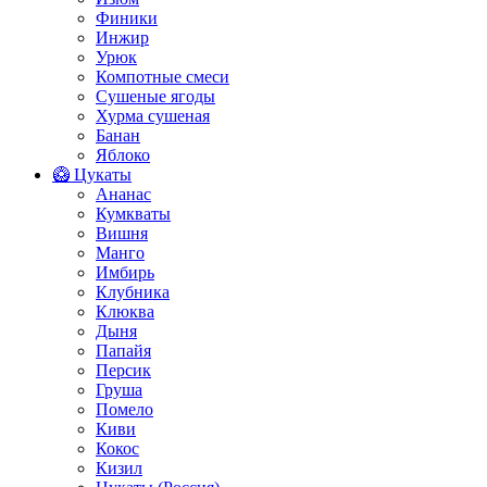
Финики
Инжир
Урюк
Компотные смеси
Сушеные ягоды
Хурма сушеная
Банан
Яблоко
🥝 Цукаты
Ананас
Кумкваты
Вишня
Манго
Имбирь
Клубника
Клюква
Дыня
Папайя
Персик
Груша
Помело
Киви
Кокос
Кизил