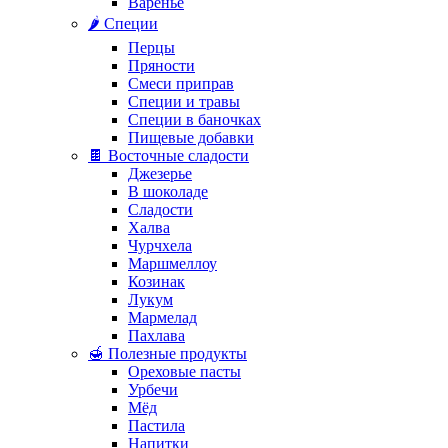
Варенье
🌶️ Специи
Перцы
Пряности
Смеси приправ
Специи и травы
Специи в баночках
Пищевые добавки
🍫 Восточные сладости
Джезерье
В шоколаде
Сладости
Халва
Чурчхела
Маршмеллоу
Козинак
Лукум
Мармелад
Пахлава
🍯 Полезные продукты
Ореховые пасты
Урбечи
Мёд
Пастила
Напитки