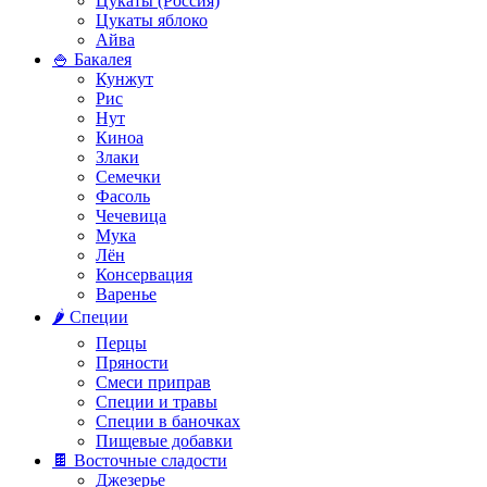
Цукаты (Россия)
Цукаты яблоко
Айва
🍚 Бакалея
Кунжут
Рис
Нут
Киноа
Злаки
Семечки
Фасоль
Чечевица
Мука
Лён
Консервация
Варенье
🌶️ Специи
Перцы
Пряности
Смеси приправ
Специи и травы
Специи в баночках
Пищевые добавки
🍫 Восточные сладости
Джезерье