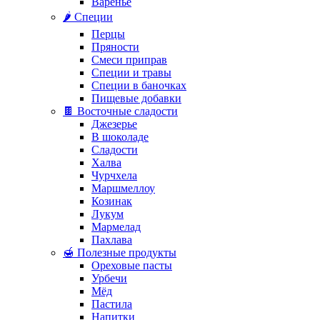
Варенье
🌶️ Специи
Перцы
Пряности
Смеси приправ
Специи и травы
Специи в баночках
Пищевые добавки
🍫 Восточные сладости
Джезерье
В шоколаде
Сладости
Халва
Чурчхела
Маршмеллоу
Козинак
Лукум
Мармелад
Пахлава
🍯 Полезные продукты
Ореховые пасты
Урбечи
Мёд
Пастила
Напитки