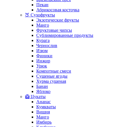
Пекан
Абрикосовая косточка
🍑 Сухофрукты
Экзотические фрукты
Манго
Фруктовые чипсы
Сублимированные продукты
Курага
Чернослив
Изюм
Финики
Инжир
Урюк
Компотные смеси
Сушеные ягоды
Хурма сушеная
Банан
Яблоко
🥝 Цукаты
Ананас
Кумкваты
Вишня
Манго
Имбирь