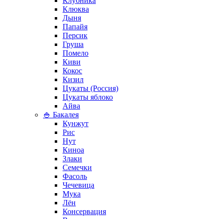
Клубника
Клюква
Дыня
Папайя
Персик
Груша
Помело
Киви
Кокос
Кизил
Цукаты (Россия)
Цукаты яблоко
Айва
🍚 Бакалея
Кунжут
Рис
Нут
Киноа
Злаки
Семечки
Фасоль
Чечевица
Мука
Лён
Консервация