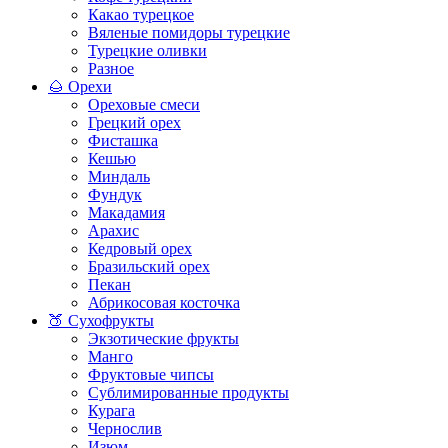
Какао турецкое
Вяленые помидоры турецкие
Турецкие оливки
Разное
🌰 Орехи
Ореховые смеси
Грецкий орех
Фисташка
Кешью
Миндаль
Фундук
Макадамия
Арахис
Кедровый орех
Бразильский орех
Пекан
Абрикосовая косточка
🍑 Сухофрукты
Экзотические фрукты
Манго
Фруктовые чипсы
Сублимированные продукты
Курага
Чернослив
Изюм