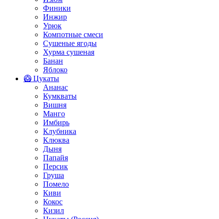
Финики
Инжир
Урюк
Компотные смеси
Сушеные ягоды
Хурма сушеная
Банан
Яблоко
🥝 Цукаты
Ананас
Кумкваты
Вишня
Манго
Имбирь
Клубника
Клюква
Дыня
Папайя
Персик
Груша
Помело
Киви
Кокос
Кизил