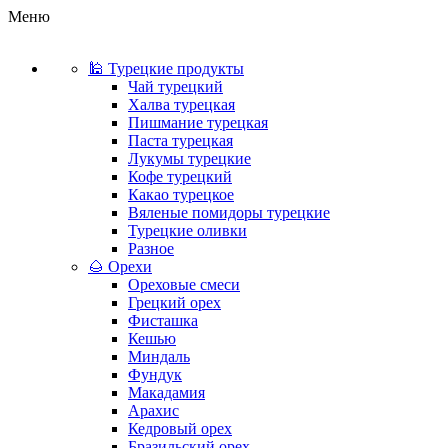
Меню
🕌 Турецкие продукты
Чай турецкий
Халва турецкая
Пишмание турецкая
Паста турецкая
Лукумы турецкие
Кофе турецкий
Какао турецкое
Вяленые помидоры турецкие
Турецкие оливки
Разное
🌰 Орехи
Ореховые смеси
Грецкий орех
Фисташка
Кешью
Миндаль
Фундук
Макадамия
Арахис
Кедровый орех
Бразильский орех