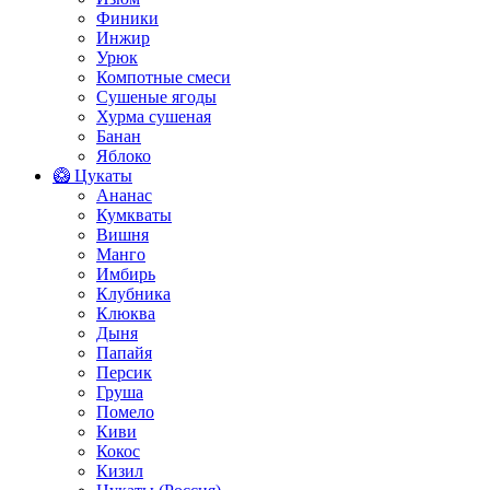
Финики
Инжир
Урюк
Компотные смеси
Сушеные ягоды
Хурма сушеная
Банан
Яблоко
🥝 Цукаты
Ананас
Кумкваты
Вишня
Манго
Имбирь
Клубника
Клюква
Дыня
Папайя
Персик
Груша
Помело
Киви
Кокос
Кизил