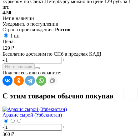
курьером по Санкт-Петербургу можно по цене 129 руб. за 1
шт.
4.50
Нет в наличии
Уведомить о поступлении
Страна происхождения:
Россия
1 шт
Цена:
129 ₽
Бесплатно доставим по СПб в пределах КАД!
-
+
Нет в наличии
Поделитесь или сохраните:
С этим товаром обычно покупают:
Арахис сырой (Узбекистан)
Г
-
+
-
360 ₽
7