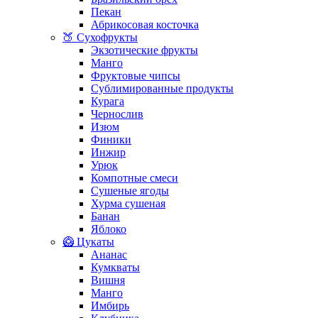
Пекан
Абрикосовая косточка
🍑 Сухофрукты
Экзотические фрукты
Манго
Фруктовые чипсы
Сублимированные продукты
Курага
Чернослив
Изюм
Финики
Инжир
Урюк
Компотные смеси
Сушеные ягоды
Хурма сушеная
Банан
Яблоко
🥝 Цукаты
Ананас
Кумкваты
Вишня
Манго
Имбирь