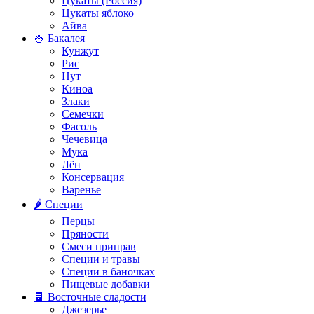
Цукаты (Россия)
Цукаты яблоко
Айва
🍚 Бакалея
Кунжут
Рис
Нут
Киноа
Злаки
Семечки
Фасоль
Чечевица
Мука
Лён
Консервация
Варенье
🌶️ Специи
Перцы
Пряности
Смеси приправ
Специи и травы
Специи в баночках
Пищевые добавки
🍫 Восточные сладости
Джезерье