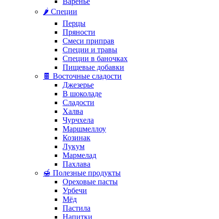
Варенье
🌶️ Специи
Перцы
Пряности
Смеси приправ
Специи и травы
Специи в баночках
Пищевые добавки
🍫 Восточные сладости
Джезерье
В шоколаде
Сладости
Халва
Чурчхела
Маршмеллоу
Козинак
Лукум
Мармелад
Пахлава
🍯 Полезные продукты
Ореховые пасты
Урбечи
Мёд
Пастила
Напитки