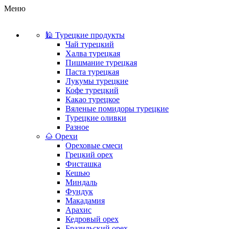
Меню
🕌 Турецкие продукты
Чай турецкий
Халва турецкая
Пишмание турецкая
Паста турецкая
Лукумы турецкие
Кофе турецкий
Какао турецкое
Вяленые помидоры турецкие
Турецкие оливки
Разное
🌰 Орехи
Ореховые смеси
Грецкий орех
Фисташка
Кешью
Миндаль
Фундук
Макадамия
Арахис
Кедровый орех
Бразильский орех