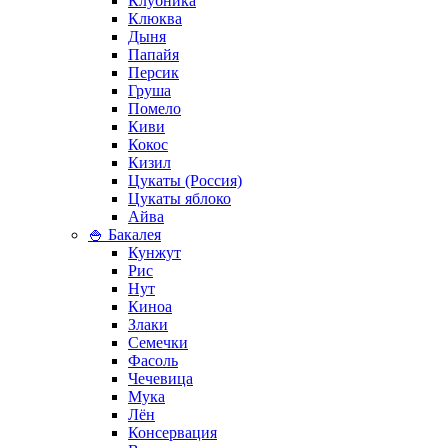
Клубника
Клюква
Дыня
Папайя
Персик
Груша
Помело
Киви
Кокос
Кизил
Цукаты (Россия)
Цукаты яблоко
Айва
🍚 Бакалея
Кунжут
Рис
Нут
Киноа
Злаки
Семечки
Фасоль
Чечевица
Мука
Лён
Консервация