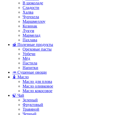
В шоколаде
Сладости
Халва
Чурчхела
Маршмеллоу
Козинак
Лукум
Мармелад
Пахлава
🍯 Полезные продукты
Ореховые пасты
Урбечи
Мёд
Пастила
Напитки
🥕 Сушеные овощи
🧴 Масло
Масло для плова
Масло оливковое
Масло кокосовое
🍃 Чай
Зеленый
Фруктовый
Травяной
Черный