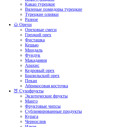
Какао турецкое
Вяленые помидоры турецкие
Турецкие оливки
Разное
🌰 Орехи
Ореховые смеси
Грецкий орех
Фисташка
Кешью
Миндаль
Фундук
Макадамия
Арахис
Кедровый орех
Бразильский орех
Пекан
Абрикосовая косточка
🍑 Сухофрукты
Экзотические фрукты
Манго
Фруктовые чипсы
Сублимированные продукты
Курага
Чернослив
Изюм