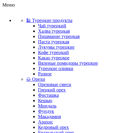
Меню
🕌 Турецкие продукты
Чай турецкий
Халва турецкая
Пишмание турецкая
Паста турецкая
Лукумы турецкие
Кофе турецкий
Какао турецкое
Вяленые помидоры турецкие
Турецкие оливки
Разное
🌰 Орехи
Ореховые смеси
Грецкий орех
Фисташка
Кешью
Миндаль
Фундук
Макадамия
Арахис
Кедровый орех
Бразильский орех