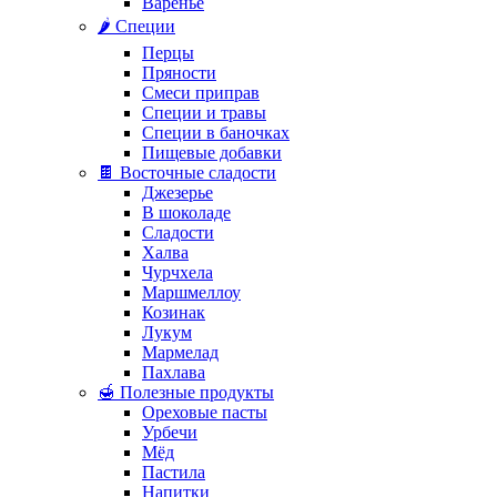
Варенье
🌶️ Специи
Перцы
Пряности
Смеси приправ
Специи и травы
Специи в баночках
Пищевые добавки
🍫 Восточные сладости
Джезерье
В шоколаде
Сладости
Халва
Чурчхела
Маршмеллоу
Козинак
Лукум
Мармелад
Пахлава
🍯 Полезные продукты
Ореховые пасты
Урбечи
Мёд
Пастила
Напитки