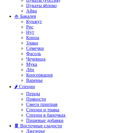
Цукаты (Россия)
Цукаты яблоко
Айва
🍚 Бакалея
Кунжут
Рис
Нут
Киноа
Злаки
Семечки
Фасоль
Чечевица
Мука
Лён
Консервация
Варенье
🌶️ Специи
Перцы
Пряности
Смеси приправ
Специи и травы
Специи в баночках
Пищевые добавки
🍫 Восточные сладости
Джезерье