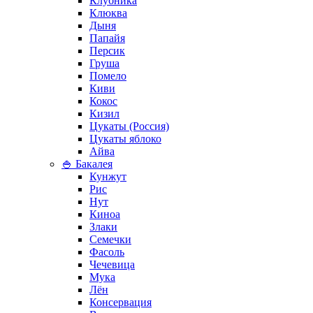
Клубника
Клюква
Дыня
Папайя
Персик
Груша
Помело
Киви
Кокос
Кизил
Цукаты (Россия)
Цукаты яблоко
Айва
🍚 Бакалея
Кунжут
Рис
Нут
Киноа
Злаки
Семечки
Фасоль
Чечевица
Мука
Лён
Консервация