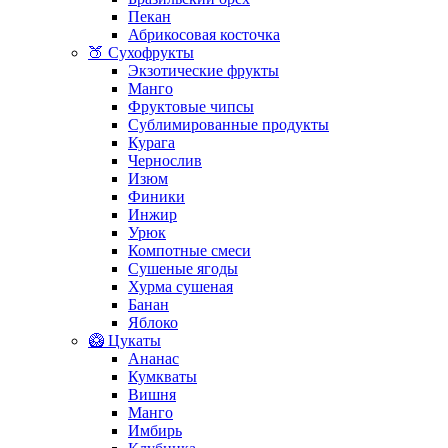
Пекан
Абрикосовая косточка
🍑 Сухофрукты
Экзотические фрукты
Манго
Фруктовые чипсы
Сублимированные продукты
Курага
Чернослив
Изюм
Финики
Инжир
Урюк
Компотные смеси
Сушеные ягоды
Хурма сушеная
Банан
Яблоко
🥝 Цукаты
Ананас
Кумкваты
Вишня
Манго
Имбирь