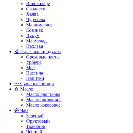
В шоколаде
Сладости
Халва
Чурчхела
Маршмеллоу
Козинак
Лукум
Мармелад
Пахлава
🍯 Полезные продукты
Ореховые пасты
Урбечи
Мёд
Пастила
Напитки
🥕 Сушеные овощи
🧴 Масло
Масло для плова
Масло оливковое
Масло кокосовое
🍃 Чай
Зеленый
Фруктовый
Травяной
Черный