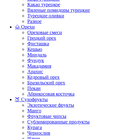
Какао турецкое
Вяленые помидоры турецкие
Турецкие оливки
Разное
🌰 Орехи
Ореховые смеси
Грецкий орех
Фисташка
Кешью
Миндаль
Фундук
Макадамия
Арахис
Кедровый орех
Бразильский орех
Пекан
Абрикосовая косточка
🍑 Сухофрукты
Экзотические фрукты
Манго
Фруктовые чипсы
Сублимированные продукты
Курага
Чернослив
Изюм