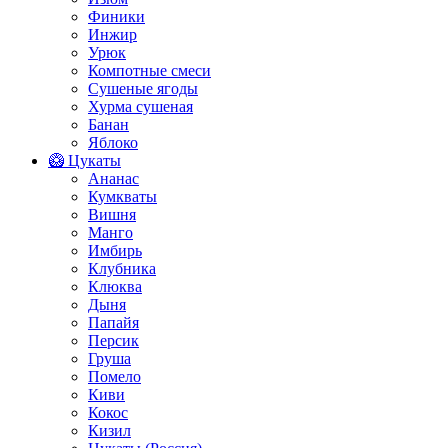
Финики
Инжир
Урюк
Компотные смеси
Сушеные ягоды
Хурма сушеная
Банан
Яблоко
🥝 Цукаты
Ананас
Кумкваты
Вишня
Манго
Имбирь
Клубника
Клюква
Дыня
Папайя
Персик
Груша
Помело
Киви
Кокос
Кизил