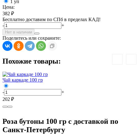
1 уп
Цена:
382 ₽
Бесплатно доставим по СПб в пределах КАД!
-
+
Нет в наличии
Поделитесь или сохраните:
Похожие товары:
Чай каркаде 100 гр
Ч
-
+
-
202 ₽
2
Роза бутоны 100 гр с доставкой по
Санкт-Петербургу