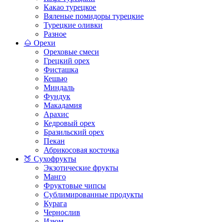
Какао турецкое
Вяленые помидоры турецкие
Турецкие оливки
Разное
🌰 Орехи
Ореховые смеси
Грецкий орех
Фисташка
Кешью
Миндаль
Фундук
Макадамия
Арахис
Кедровый орех
Бразильский орех
Пекан
Абрикосовая косточка
🍑 Сухофрукты
Экзотические фрукты
Манго
Фруктовые чипсы
Сублимированные продукты
Курага
Чернослив
Изюм