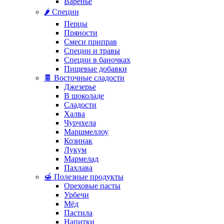
Варенье
🌶️ Специи
Перцы
Пряности
Смеси приправ
Специи и травы
Специи в баночках
Пищевые добавки
🍫 Восточные сладости
Джезерье
В шоколаде
Сладости
Халва
Чурчхела
Маршмеллоу
Козинак
Лукум
Мармелад
Пахлава
🍯 Полезные продукты
Ореховые пасты
Урбечи
Мёд
Пастила
Напитки