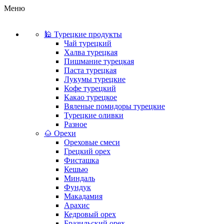
Меню
🕌 Турецкие продукты
Чай турецкий
Халва турецкая
Пишмание турецкая
Паста турецкая
Лукумы турецкие
Кофе турецкий
Какао турецкое
Вяленые помидоры турецкие
Турецкие оливки
Разное
🌰 Орехи
Ореховые смеси
Грецкий орех
Фисташка
Кешью
Миндаль
Фундук
Макадамия
Арахис
Кедровый орех
Бразильский орех