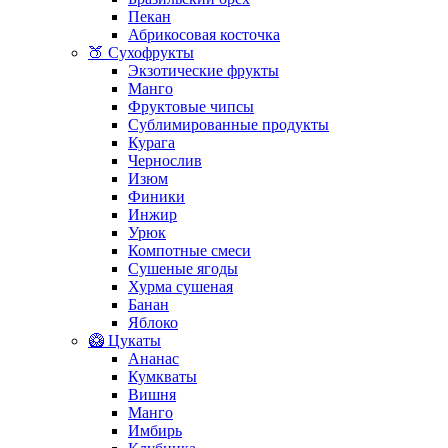
Пекан
Абрикосовая косточка
🍑 Сухофрукты
Экзотические фрукты
Манго
Фруктовые чипсы
Сублимированные продукты
Курага
Чернослив
Изюм
Финики
Инжир
Урюк
Компотные смеси
Сушеные ягоды
Хурма сушеная
Банан
Яблоко
🥝 Цукаты
Ананас
Кумкваты
Вишня
Манго
Имбирь