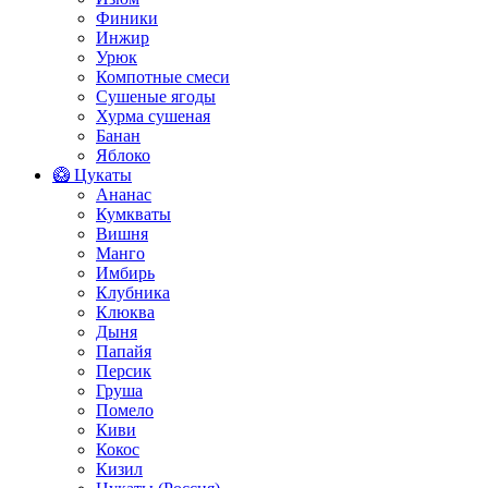
Финики
Инжир
Урюк
Компотные смеси
Сушеные ягоды
Хурма сушеная
Банан
Яблоко
🥝 Цукаты
Ананас
Кумкваты
Вишня
Манго
Имбирь
Клубника
Клюква
Дыня
Папайя
Персик
Груша
Помело
Киви
Кокос
Кизил