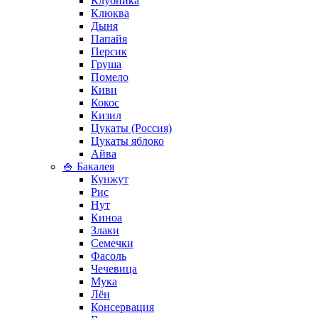
Клубника
Клюква
Дыня
Папайя
Персик
Груша
Помело
Киви
Кокос
Кизил
Цукаты (Россия)
Цукаты яблоко
Айва
🍚 Бакалея
Кунжут
Рис
Нут
Киноа
Злаки
Семечки
Фасоль
Чечевица
Мука
Лён
Консервация