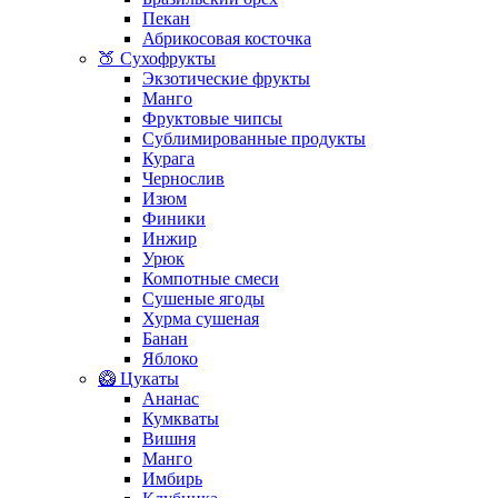
Пекан
Абрикосовая косточка
🍑 Сухофрукты
Экзотические фрукты
Манго
Фруктовые чипсы
Сублимированные продукты
Курага
Чернослив
Изюм
Финики
Инжир
Урюк
Компотные смеси
Сушеные ягоды
Хурма сушеная
Банан
Яблоко
🥝 Цукаты
Ананас
Кумкваты
Вишня
Манго
Имбирь