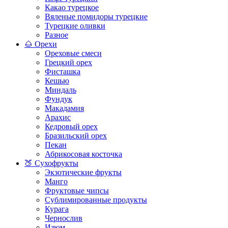
Какао турецкое
Вяленые помидоры турецкие
Турецкие оливки
Разное
🌰 Орехи
Ореховые смеси
Грецкий орех
Фисташка
Кешью
Миндаль
Фундук
Макадамия
Арахис
Кедровый орех
Бразильский орех
Пекан
Абрикосовая косточка
🍑 Сухофрукты
Экзотические фрукты
Манго
Фруктовые чипсы
Сублимированные продукты
Курага
Чернослив
Изюм