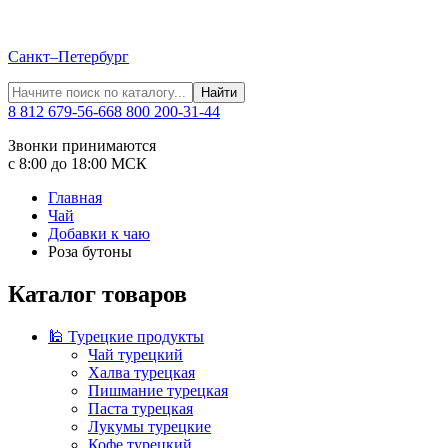
Санкт–Петербург
Найти
8 812 679-56-66
8 800 200-31-44
Звонки принимаются
с 8:00 до 18:00 МСК
Главная
Чай
Добавки к чаю
Роза бутоны
Каталог товаров
🕌 Турецкие продукты
Чай турецкий
Халва турецкая
Пишмание турецкая
Паста турецкая
Лукумы турецкие
Кофе турецкий