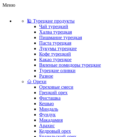
Меню
🕌 Турецкие продукты
Чай турецкий
Халва турецкая
Пишмание турецкая
Паста турецкая
Лукумы турецкие
Кофе турецкий
Какао турецкое
Вяленые помидоры турецкие
Турецкие оливки
Разное
🌰 Орехи
Ореховые смеси
Грецкий орех
Фисташка
Кешью
Миндаль
Фундук
Макадамия
Арахис
Кедровый орех
Бразильский орех