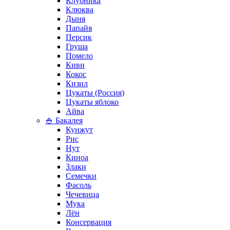
Клубника
Клюква
Дыня
Папайя
Персик
Груша
Помело
Киви
Кокос
Кизил
Цукаты (Россия)
Цукаты яблоко
Айва
🍚 Бакалея
Кунжут
Рис
Нут
Киноа
Злаки
Семечки
Фасоль
Чечевица
Мука
Лён
Консервация