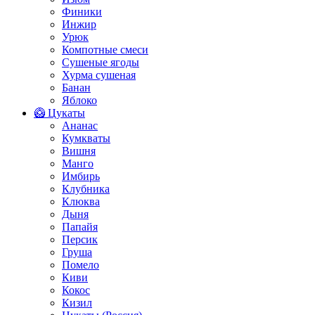
Финики
Инжир
Урюк
Компотные смеси
Сушеные ягоды
Хурма сушеная
Банан
Яблоко
🥝 Цукаты
Ананас
Кумкваты
Вишня
Манго
Имбирь
Клубника
Клюква
Дыня
Папайя
Персик
Груша
Помело
Киви
Кокос
Кизил