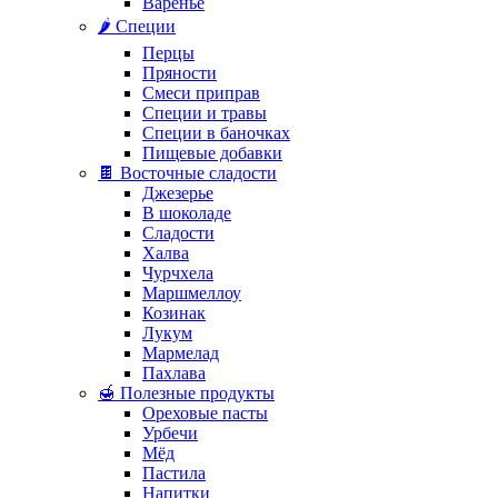
Варенье
🌶️ Специи
Перцы
Пряности
Смеси приправ
Специи и травы
Специи в баночках
Пищевые добавки
🍫 Восточные сладости
Джезерье
В шоколаде
Сладости
Халва
Чурчхела
Маршмеллоу
Козинак
Лукум
Мармелад
Пахлава
🍯 Полезные продукты
Ореховые пасты
Урбечи
Мёд
Пастила
Напитки