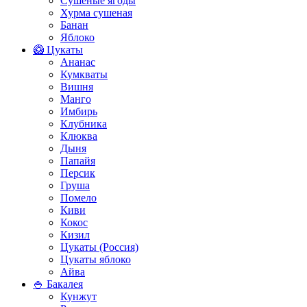
Сушеные ягоды
Хурма сушеная
Банан
Яблоко
🥝 Цукаты
Ананас
Кумкваты
Вишня
Манго
Имбирь
Клубника
Клюква
Дыня
Папайя
Персик
Груша
Помело
Киви
Кокос
Кизил
Цукаты (Россия)
Цукаты яблоко
Айва
🍚 Бакалея
Кунжут