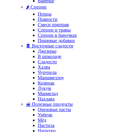
Варенье
🌶️ Специи
Перцы
Пряности
Смеси приправ
Специи и травы
Специи в баночках
Пищевые добавки
🍫 Восточные сладости
Джезерье
В шоколаде
Сладости
Халва
Чурчхела
Маршмеллоу
Козинак
Лукум
Мармелад
Пахлава
🍯 Полезные продукты
Ореховые пасты
Урбечи
Мёд
Пастила
Напитки