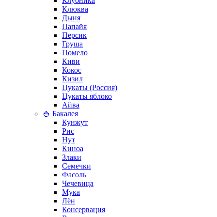
Клубника
Клюква
Дыня
Папайя
Персик
Груша
Помело
Киви
Кокос
Кизил
Цукаты (Россия)
Цукаты яблоко
Айва
🍚 Бакалея
Кунжут
Рис
Нут
Киноа
Злаки
Семечки
Фасоль
Чечевица
Мука
Лён
Консервация