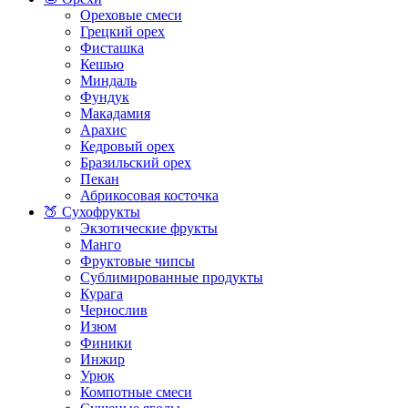
Ореховые смеси
Грецкий орех
Фисташка
Кешью
Миндаль
Фундук
Макадамия
Арахис
Кедровый орех
Бразильский орех
Пекан
Абрикосовая косточка
🍑 Сухофрукты
Экзотические фрукты
Манго
Фруктовые чипсы
Сублимированные продукты
Курага
Чернослив
Изюм
Финики
Инжир
Урюк
Компотные смеси