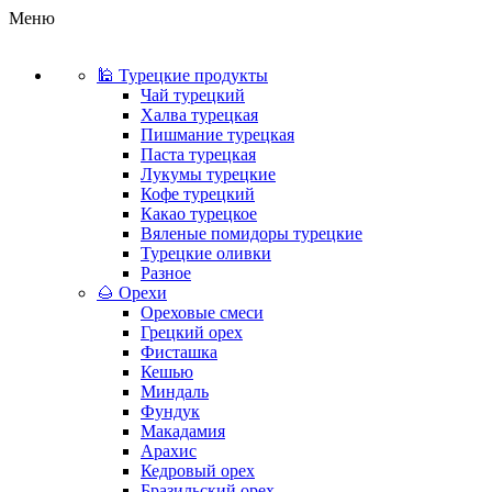
Меню
🕌 Турецкие продукты
Чай турецкий
Халва турецкая
Пишмание турецкая
Паста турецкая
Лукумы турецкие
Кофе турецкий
Какао турецкое
Вяленые помидоры турецкие
Турецкие оливки
Разное
🌰 Орехи
Ореховые смеси
Грецкий орех
Фисташка
Кешью
Миндаль
Фундук
Макадамия
Арахис
Кедровый орех
Бразильский орех