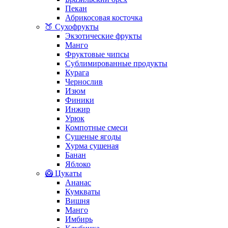
Пекан
Абрикосовая косточка
🍑 Сухофрукты
Экзотические фрукты
Манго
Фруктовые чипсы
Сублимированные продукты
Курага
Чернослив
Изюм
Финики
Инжир
Урюк
Компотные смеси
Сушеные ягоды
Хурма сушеная
Банан
Яблоко
🥝 Цукаты
Ананас
Кумкваты
Вишня
Манго
Имбирь