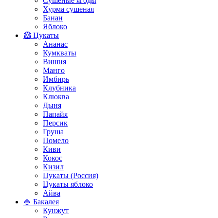
Сушеные ягоды
Хурма сушеная
Банан
Яблоко
🥝 Цукаты
Ананас
Кумкваты
Вишня
Манго
Имбирь
Клубника
Клюква
Дыня
Папайя
Персик
Груша
Помело
Киви
Кокос
Кизил
Цукаты (Россия)
Цукаты яблоко
Айва
🍚 Бакалея
Кунжут