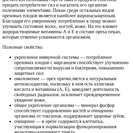
придать потребителю сил и насытить его организм
полезными элементами. Пекан среди остальных видов
ореховых плодов является наиболее жиронасыщенным.
Благодаря его умеренному потреблению в пищу можно
улучшить состояние волос, ногтей, кожи. На это влияют
жирорастворимые витамины А и Е в составе ореха пекан,
которые отменно усваиваются организмом.
Полезные свойства:
укрепление иммунной системы — потребление
ореховых плодов с марганцем способствует улучшению
сопротивляемости вирусам и бактериям, повышению
защитных сил;
омоложение — орех причисляется к натуральным
антиоксидантам, поскольку в нем есть эллаговая
кислота и витамины (А, Е), замедляет деятельность
свободных радикалов, исключает преждевременное
увядание кожи;
общее укрепление организма — минерал фосфор
способствует оздоровлению костей и очищению
организма от токсинов, поддерживает здоровье зубов;
очищение — в орехе содержится клетчатка,
участвующая в нормализации функционирования
желудочно-кишечного тракта.