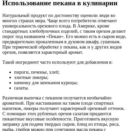
Использование пекана в кулинарии
Натуральный продукт по достоинству оценили люди во
многих странах мира. Чаще всего потребители отмечают
универсальность орехового плода. В Америке, кроме
стандартных хлебобулочных изделий, с таким орехом делают
пирог под названием «Пекан». Его можно есть в сыром виде,
предварительно прокаленным в духовом шкафу, сушеным.
При термической обработке у пекана, как и у других видов
орехов, появляется характерный аромат.
Такой ингредиент часто используют для добавления в:
пироги, печенье, хлеб;
элитные ликеры;
начинку для запекания курицы;
салаты.
Различная выпечка с пеканом получается необычайно
ароматной. При настаивании на таком плоде спиртных
напитков, ликеры получают характерный ореховый оттенок.
С помощью этих рубленых орехов салатам придаются
пикантные вкусовые особенности. Приготовить вкусную
заправку для подачи твердых сыров, блюд из птицы, риса,
рыбы, грибов можно при сочетании масла пекана с