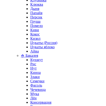
Клубника
Клюква
Дыня
Папайя
Персик
Груша
Помело
Киви
Кокос
Кизил
Цукаты (Россия)
Цукаты яблоко
Айва
🍚 Бакалея
Кунжут
Рис
Нут
Киноа
Злаки
Семечки
Фасоль
Чечевица
Мука
Лён
Консервация