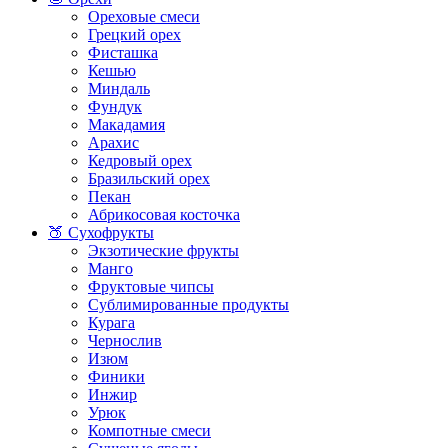
Ореховые смеси
Грецкий орех
Фисташка
Кешью
Миндаль
Фундук
Макадамия
Арахис
Кедровый орех
Бразильский орех
Пекан
Абрикосовая косточка
🍑 Сухофрукты
Экзотические фрукты
Манго
Фруктовые чипсы
Сублимированные продукты
Курага
Чернослив
Изюм
Финики
Инжир
Урюк
Компотные смеси