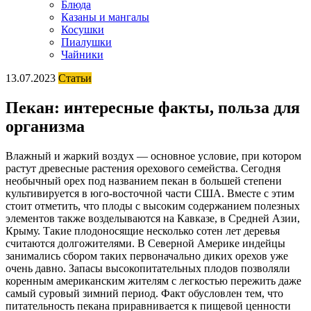
Блюда
Казаны и мангалы
Косушки
Пиалушки
Чайники
13.07.2023
Статьи
Пекан: интересные факты, польза для
организма
Влажный и жаркий воздух — основное условие, при котором
растут древесные растения орехового семейства. Сегодня
необычный орех под названием пекан в большей степени
культивируется в юго-восточной части США. Вместе с этим
стоит отметить, что плоды с высоким содержанием полезных
элементов также возделываются на Кавказе, в Средней Азии,
Крыму. Такие плодоносящие несколько сотен лет деревья
считаются долгожителями. В Северной Америке индейцы
занимались сбором таких первоначально диких орехов уже
очень давно. Запасы высокопитательных плодов позволяли
коренным американским жителям с легкостью пережить даже
самый суровый зимний период. Факт обусловлен тем, что
питательность пекана приравнивается к пищевой ценности