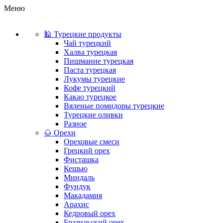
Меню
🕌 Турецкие продукты
Чай турецкий
Халва турецкая
Пишмание турецкая
Паста турецкая
Лукумы турецкие
Кофе турецкий
Какао турецкое
Вяленые помидоры турецкие
Турецкие оливки
Разное
🌰 Орехи
Ореховые смеси
Грецкий орех
Фисташка
Кешью
Миндаль
Фундук
Макадамия
Арахис
Кедровый орех
Бразильский орех