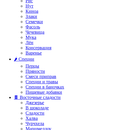
Рис
Нут
Киноа
Злаки
Семечки
Фасоль
Чечевица
Мука
Лён
Консервация
Варенье
🌶️ Специи
Перцы
Пряности
Смеси приправ
Специи и травы
Специи в баночках
Пищевые добавки
🍫 Восточные сладости
Джезерье
В шоколаде
Сладости
Халва
Чурчхела
Маршмеллоу