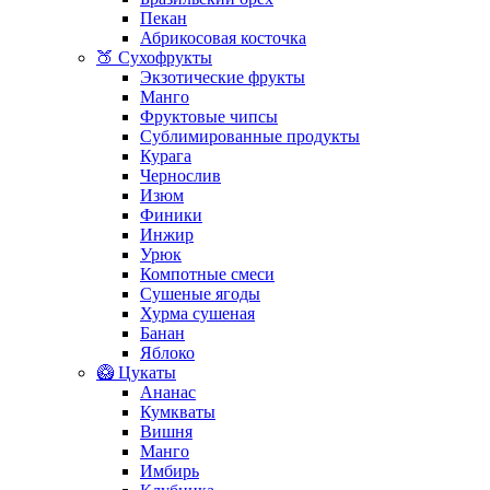
Пекан
Абрикосовая косточка
🍑 Сухофрукты
Экзотические фрукты
Манго
Фруктовые чипсы
Сублимированные продукты
Курага
Чернослив
Изюм
Финики
Инжир
Урюк
Компотные смеси
Сушеные ягоды
Хурма сушеная
Банан
Яблоко
🥝 Цукаты
Ананас
Кумкваты
Вишня
Манго
Имбирь