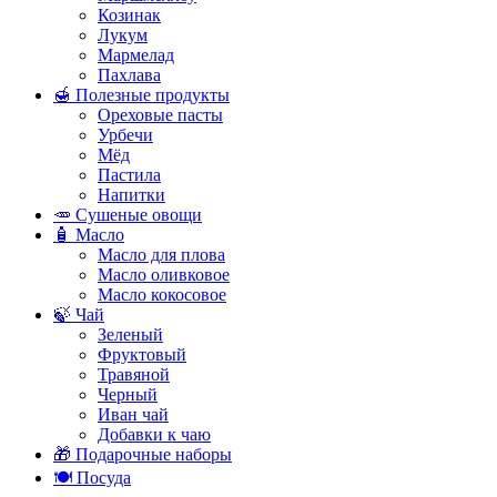
Козинак
Лукум
Мармелад
Пахлава
🍯 Полезные продукты
Ореховые пасты
Урбечи
Мёд
Пастила
Напитки
🥕 Сушеные овощи
🧴 Масло
Масло для плова
Масло оливковое
Масло кокосовое
🍃 Чай
Зеленый
Фруктовый
Травяной
Черный
Иван чай
Добавки к чаю
🎁 Подарочные наборы
🍽️ Посуда