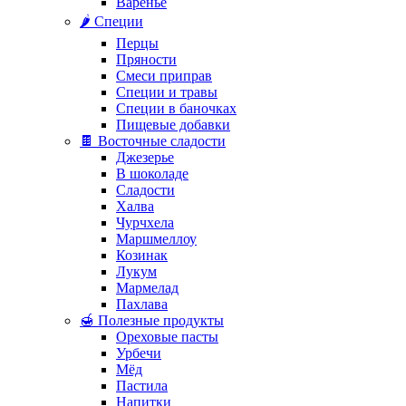
Варенье
🌶️ Специи
Перцы
Пряности
Смеси приправ
Специи и травы
Специи в баночках
Пищевые добавки
🍫 Восточные сладости
Джезерье
В шоколаде
Сладости
Халва
Чурчхела
Маршмеллоу
Козинак
Лукум
Мармелад
Пахлава
🍯 Полезные продукты
Ореховые пасты
Урбечи
Мёд
Пастила
Напитки