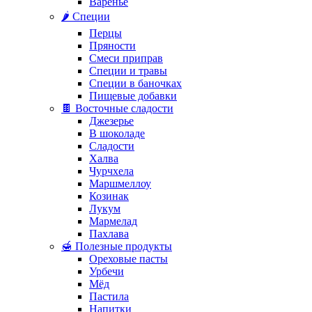
Варенье
🌶️ Специи
Перцы
Пряности
Смеси приправ
Специи и травы
Специи в баночках
Пищевые добавки
🍫 Восточные сладости
Джезерье
В шоколаде
Сладости
Халва
Чурчхела
Маршмеллоу
Козинак
Лукум
Мармелад
Пахлава
🍯 Полезные продукты
Ореховые пасты
Урбечи
Мёд
Пастила
Напитки