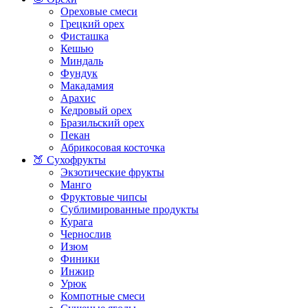
Ореховые смеси
Грецкий орех
Фисташка
Кешью
Миндаль
Фундук
Макадамия
Арахис
Кедровый орех
Бразильский орех
Пекан
Абрикосовая косточка
🍑 Сухофрукты
Экзотические фрукты
Манго
Фруктовые чипсы
Сублимированные продукты
Курага
Чернослив
Изюм
Финики
Инжир
Урюк
Компотные смеси