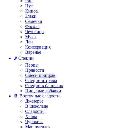
Рис
Нут
Киноа
Злаки
Семечки
Фасоль
Чечевица
Мука
Лён
Консервация
Варенье
🌶️ Специи
Перцы
Пряности
Смеси приправ
Специи и травы
Специи в баночках
Пищевые добавки
🍫 Восточные сладости
Джезерье
В шоколаде
Сладости
Халва
Чурчхела
Маршмеллоу