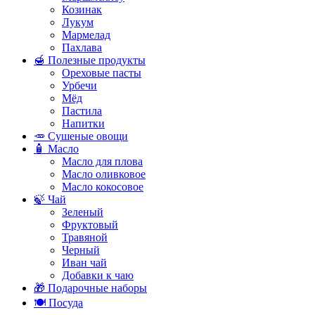
Козинак
Лукум
Мармелад
Пахлава
🍯 Полезные продукты
Ореховые пасты
Урбечи
Мёд
Пастила
Напитки
🥕 Сушеные овощи
🧴 Масло
Масло для плова
Масло оливковое
Масло кокосовое
🍃 Чай
Зеленый
Фруктовый
Травяной
Черный
Иван чай
Добавки к чаю
🎁 Подарочные наборы
🍽️ Посуда