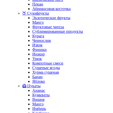
Пекан
Абрикосовая косточка
🍑 Сухофрукты
Экзотические фрукты
Манго
Фруктовые чипсы
Сублимированные продукты
Курага
Чернослив
Изюм
Финики
Инжир
Урюк
Компотные смеси
Сушеные ягоды
Хурма сушеная
Банан
Яблоко
🥝 Цукаты
Ананас
Кумкваты
Вишня
Манго
Имбирь