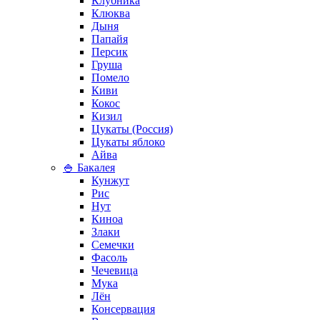
Клубника
Клюква
Дыня
Папайя
Персик
Груша
Помело
Киви
Кокос
Кизил
Цукаты (Россия)
Цукаты яблоко
Айва
🍚 Бакалея
Кунжут
Рис
Нут
Киноа
Злаки
Семечки
Фасоль
Чечевица
Мука
Лён
Консервация