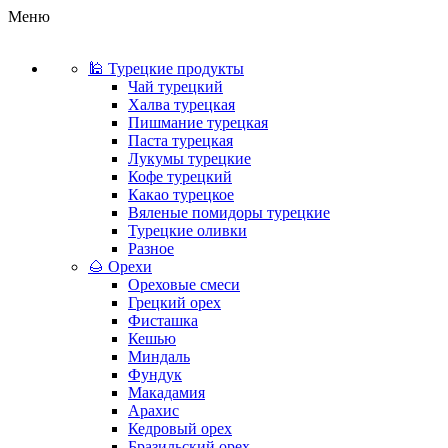
Меню
🕌 Турецкие продукты
Чай турецкий
Халва турецкая
Пишмание турецкая
Паста турецкая
Лукумы турецкие
Кофе турецкий
Какао турецкое
Вяленые помидоры турецкие
Турецкие оливки
Разное
🌰 Орехи
Ореховые смеси
Грецкий орех
Фисташка
Кешью
Миндаль
Фундук
Макадамия
Арахис
Кедровый орех
Бразильский орех