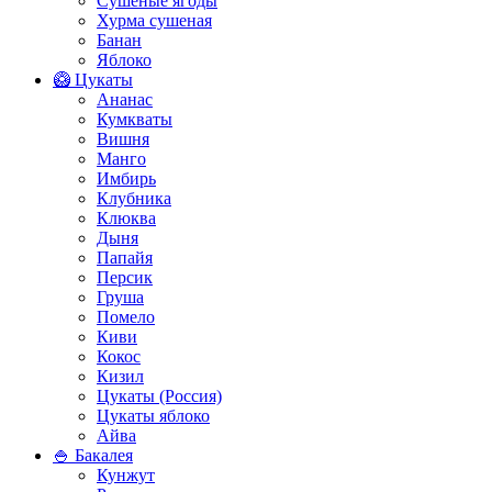
Сушеные ягоды
Хурма сушеная
Банан
Яблоко
🥝 Цукаты
Ананас
Кумкваты
Вишня
Манго
Имбирь
Клубника
Клюква
Дыня
Папайя
Персик
Груша
Помело
Киви
Кокос
Кизил
Цукаты (Россия)
Цукаты яблоко
Айва
🍚 Бакалея
Кунжут