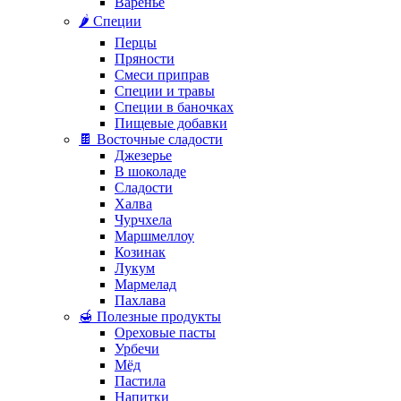
Варенье
🌶️ Специи
Перцы
Пряности
Смеси приправ
Специи и травы
Специи в баночках
Пищевые добавки
🍫 Восточные сладости
Джезерье
В шоколаде
Сладости
Халва
Чурчхела
Маршмеллоу
Козинак
Лукум
Мармелад
Пахлава
🍯 Полезные продукты
Ореховые пасты
Урбечи
Мёд
Пастила
Напитки