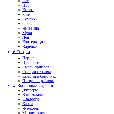
Рис
Нут
Киноа
Злаки
Семечки
Фасоль
Чечевица
Мука
Лён
Консервация
Варенье
🌶️ Специи
Перцы
Пряности
Смеси приправ
Специи и травы
Специи в баночках
Пищевые добавки
🍫 Восточные сладости
Джезерье
В шоколаде
Сладости
Халва
Чурчхела
Маршмеллоу