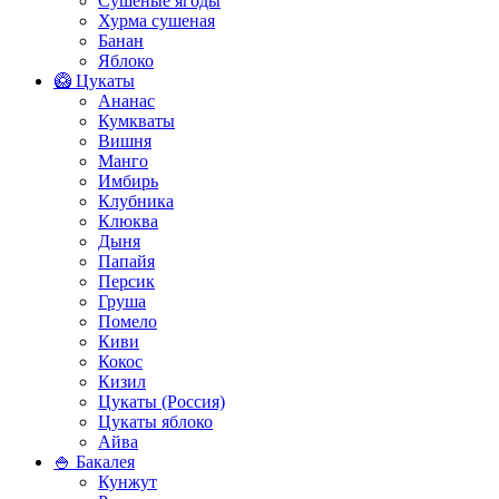
Сушеные ягоды
Хурма сушеная
Банан
Яблоко
🥝 Цукаты
Ананас
Кумкваты
Вишня
Манго
Имбирь
Клубника
Клюква
Дыня
Папайя
Персик
Груша
Помело
Киви
Кокос
Кизил
Цукаты (Россия)
Цукаты яблоко
Айва
🍚 Бакалея
Кунжут