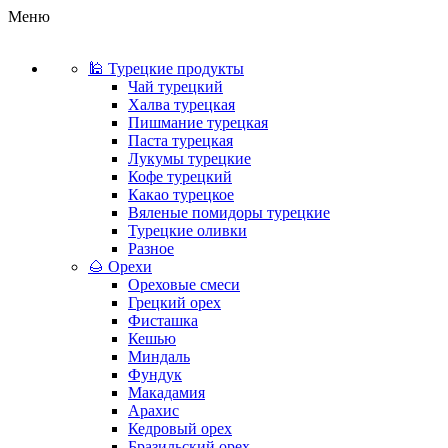
Меню
🕌 Турецкие продукты
Чай турецкий
Халва турецкая
Пишмание турецкая
Паста турецкая
Лукумы турецкие
Кофе турецкий
Какао турецкое
Вяленые помидоры турецкие
Турецкие оливки
Разное
🌰 Орехи
Ореховые смеси
Грецкий орех
Фисташка
Кешью
Миндаль
Фундук
Макадамия
Арахис
Кедровый орех
Бразильский орех