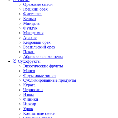
Ореховые смеси
Грецкий орех
Фисташка
Кешью
Миндаль
Фундук
Макадамия
Арахис
Кедровый орех
Бразильский орех
Пекан
Абрикосовая косточка
🍑 Сухофрукты
Экзотические фрукты
Манго
Фруктовые чипсы
Сублимированные продукты
Курага
Чернослив
Изюм
Финики
Инжир
Урюк
Компотные смеси