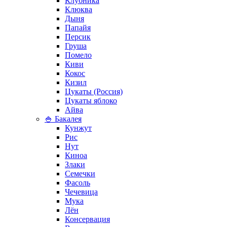
Клубника
Клюква
Дыня
Папайя
Персик
Груша
Помело
Киви
Кокос
Кизил
Цукаты (Россия)
Цукаты яблоко
Айва
🍚 Бакалея
Кунжут
Рис
Нут
Киноа
Злаки
Семечки
Фасоль
Чечевица
Мука
Лён
Консервация