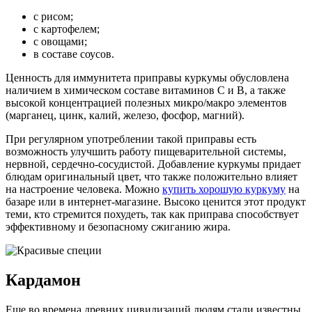
с рисом;
с картофелем;
с овощами;
в составе соусов.
Ценность для иммунитета приправы куркумы обусловлена
наличием в химическом составе витаминов С и В, а также
высокой концентрацией полезных микро/макро элементов
(марганец, цинк, калий, железо, фосфор, магний).
При регулярном употреблении такой приправы есть
возможность улучшить работу пищеварительной системы,
нервной, сердечно-сосудистой. Добавление куркумы придает
блюдам оригинальный цвет, что также положительно влияет
на настроение человека. Можно
купить хорошую куркуму
на
базаре или в интернет-магазине. Высоко ценится этот продукт
теми, кто стремится похудеть, так как приправа способствует
эффективному и безопасному сжиганию жира.
Кардамон
Еще во времена древних цивилизаций людям стали известны