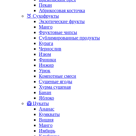
Пекан
Абрикосовая косточка
🍑 Сухофрукты
Экзотические фрукты
Манго
Фруктовые чипсы
Сублимированные продукты
Курага
Чернослив
Изюм
Финики
Инжир
Урюк
Компотные смеси
Сушеные ягоды
Хурма сушеная
Банан
Яблоко
🥝 Цукаты
Ананас
Кумкваты
Вишня
Манго
Имбирь