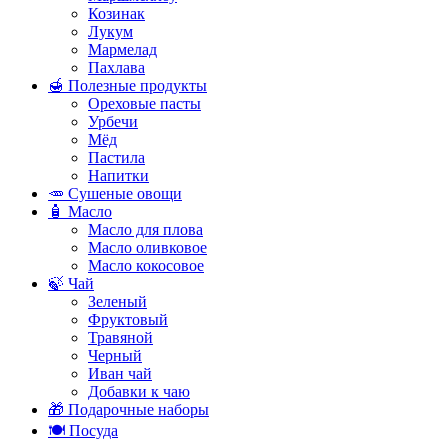
Козинак
Лукум
Мармелад
Пахлава
🍯 Полезные продукты
Ореховые пасты
Урбечи
Мёд
Пастила
Напитки
🥕 Сушеные овощи
🧴 Масло
Масло для плова
Масло оливковое
Масло кокосовое
🍃 Чай
Зеленый
Фруктовый
Травяной
Черный
Иван чай
Добавки к чаю
🎁 Подарочные наборы
🍽️ Посуда