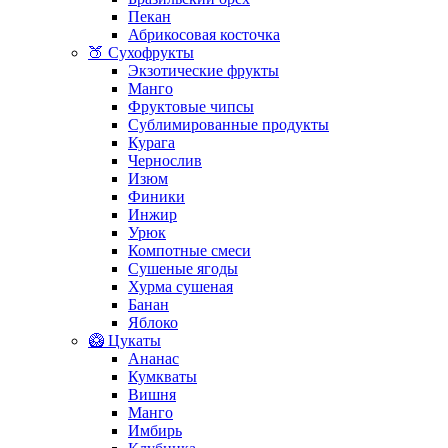
Пекан
Абрикосовая косточка
🍑 Сухофрукты
Экзотические фрукты
Манго
Фруктовые чипсы
Сублимированные продукты
Курага
Чернослив
Изюм
Финики
Инжир
Урюк
Компотные смеси
Сушеные ягоды
Хурма сушеная
Банан
Яблоко
🥝 Цукаты
Ананас
Кумкваты
Вишня
Манго
Имбирь