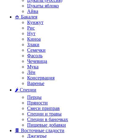
Цукаты (Россия)
Цукаты яблоко
Айва
🍚 Бакалея
Кунжут
Рис
Нут
Киноа
Злаки
Семечки
Фасоль
Чечевица
Мука
Лён
Консервация
Варенье
🌶️ Специи
Перцы
Пряности
Смеси приправ
Специи и травы
Специи в баночках
Пищевые добавки
🍫 Восточные сладости
Джезерье