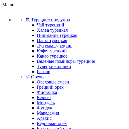
Меню
🕌 Турецкие продукты
Чай турецкий
Халва турецкая
Пишмание турецкая
Паста турецкая
Лукумы турецкие
Кофе турецкий
Какао турецкое
Вяленые помидоры турецкие
Турецкие оливки
Разное
🌰 Орехи
Ореховые смеси
Грецкий орех
Фисташка
Кешью
Миндаль
Фундук
Макадамия
Арахис
Кедровый орех
Бразильский орех