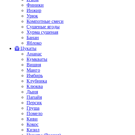
Финики
Инжир
Урюк
Компотные смеси
Сушеные ягоды
Хурма сушеная
Банан
Яблоко
🥝 Цукаты
Ананас
Кумкваты
Вишня
Манго
Имбирь
Клубника
Клюква
Дыня
Папайя
Персик
Груша
Помело
Киви
Кокос
Кизил