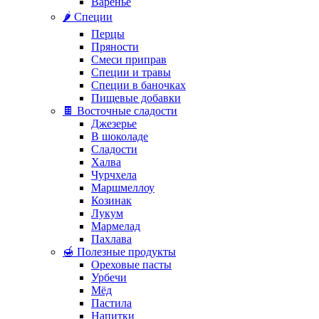
Варенье
🌶️ Специи
Перцы
Пряности
Смеси приправ
Специи и травы
Специи в баночках
Пищевые добавки
🍫 Восточные сладости
Джезерье
В шоколаде
Сладости
Халва
Чурчхела
Маршмеллоу
Козинак
Лукум
Мармелад
Пахлава
🍯 Полезные продукты
Ореховые пасты
Урбечи
Мёд
Пастила
Напитки