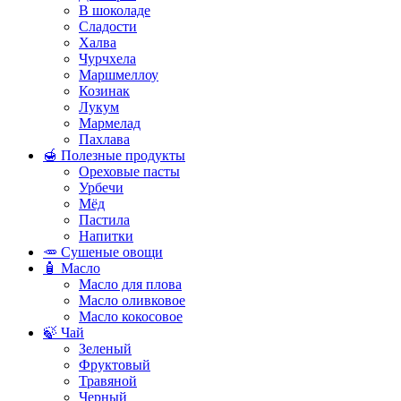
В шоколаде
Сладости
Халва
Чурчхела
Маршмеллоу
Козинак
Лукум
Мармелад
Пахлава
🍯 Полезные продукты
Ореховые пасты
Урбечи
Мёд
Пастила
Напитки
🥕 Сушеные овощи
🧴 Масло
Масло для плова
Масло оливковое
Масло кокосовое
🍃 Чай
Зеленый
Фруктовый
Травяной
Черный