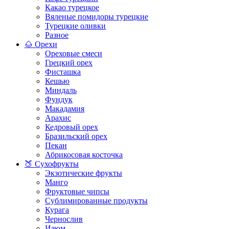
Какао турецкое
Вяленые помидоры турецкие
Турецкие оливки
Разное
🌰 Орехи
Ореховые смеси
Грецкий орех
Фисташка
Кешью
Миндаль
Фундук
Макадамия
Арахис
Кедровый орех
Бразильский орех
Пекан
Абрикосовая косточка
🍑 Сухофрукты
Экзотические фрукты
Манго
Фруктовые чипсы
Сублимированные продукты
Курага
Чернослив
Изюм