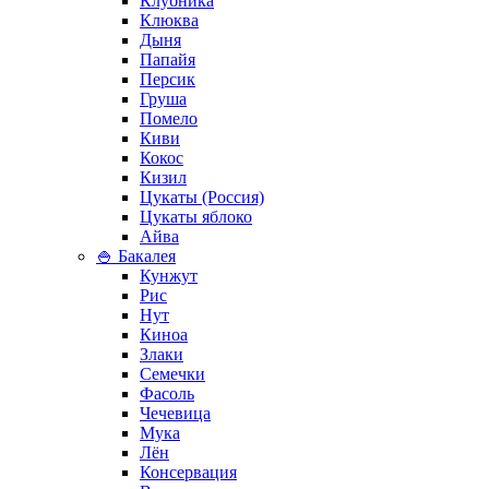
Клубника
Клюква
Дыня
Папайя
Персик
Груша
Помело
Киви
Кокос
Кизил
Цукаты (Россия)
Цукаты яблоко
Айва
🍚 Бакалея
Кунжут
Рис
Нут
Киноа
Злаки
Семечки
Фасоль
Чечевица
Мука
Лён
Консервация