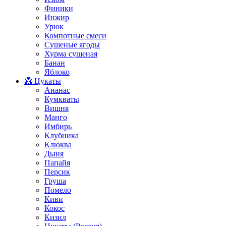
Финики
Инжир
Урюк
Компотные смеси
Сушеные ягоды
Хурма сушеная
Банан
Яблоко
🥝 Цукаты
Ананас
Кумкваты
Вишня
Манго
Имбирь
Клубника
Клюква
Дыня
Папайя
Персик
Груша
Помело
Киви
Кокос
Кизил