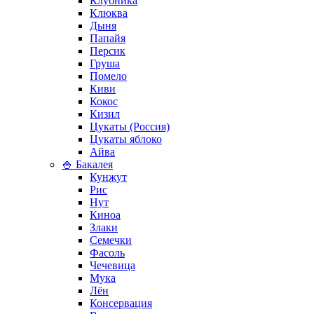
Клубника
Клюква
Дыня
Папайя
Персик
Груша
Помело
Киви
Кокос
Кизил
Цукаты (Россия)
Цукаты яблоко
Айва
🍚 Бакалея
Кунжут
Рис
Нут
Киноа
Злаки
Семечки
Фасоль
Чечевица
Мука
Лён
Консервация