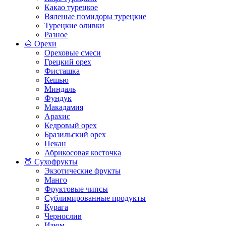
Какао турецкое
Вяленые помидоры турецкие
Турецкие оливки
Разное
🌰 Орехи
Ореховые смеси
Грецкий орех
Фисташка
Кешью
Миндаль
Фундук
Макадамия
Арахис
Кедровый орех
Бразильский орех
Пекан
Абрикосовая косточка
🍑 Сухофрукты
Экзотические фрукты
Манго
Фруктовые чипсы
Сублимированные продукты
Курага
Чернослив
Изюм