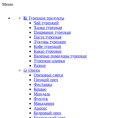
Меню
🕌 Турецкие продукты
Чай турецкий
Халва турецкая
Пишмание турецкая
Паста турецкая
Лукумы турецкие
Кофе турецкий
Какао турецкое
Вяленые помидоры турецкие
Турецкие оливки
Разное
🌰 Орехи
Ореховые смеси
Грецкий орех
Фисташка
Кешью
Миндаль
Фундук
Макадамия
Арахис
Кедровый орех
Бразильский орех