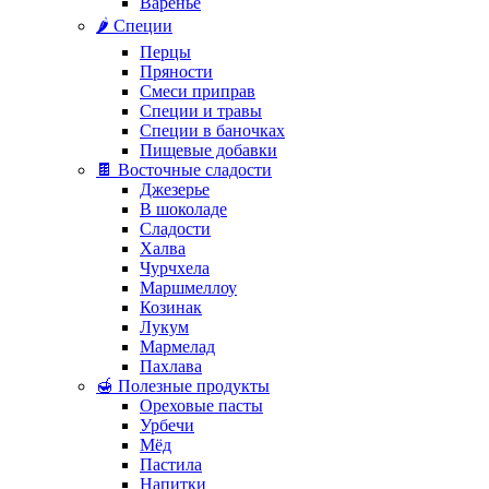
Варенье
🌶️ Специи
Перцы
Пряности
Смеси приправ
Специи и травы
Специи в баночках
Пищевые добавки
🍫 Восточные сладости
Джезерье
В шоколаде
Сладости
Халва
Чурчхела
Маршмеллоу
Козинак
Лукум
Мармелад
Пахлава
🍯 Полезные продукты
Ореховые пасты
Урбечи
Мёд
Пастила
Напитки