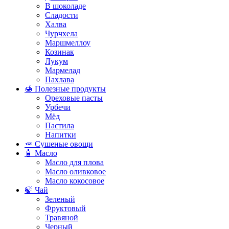
В шоколаде
Сладости
Халва
Чурчхела
Маршмеллоу
Козинак
Лукум
Мармелад
Пахлава
🍯 Полезные продукты
Ореховые пасты
Урбечи
Мёд
Пастила
Напитки
🥕 Сушеные овощи
🧴 Масло
Масло для плова
Масло оливковое
Масло кокосовое
🍃 Чай
Зеленый
Фруктовый
Травяной
Черный