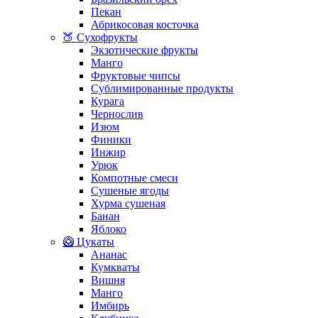
Пекан
Абрикосовая косточка
🍑 Сухофрукты
Экзотические фрукты
Манго
Фруктовые чипсы
Сублимированные продукты
Курага
Чернослив
Изюм
Финики
Инжир
Урюк
Компотные смеси
Сушеные ягоды
Хурма сушеная
Банан
Яблоко
🥝 Цукаты
Ананас
Кумкваты
Вишня
Манго
Имбирь