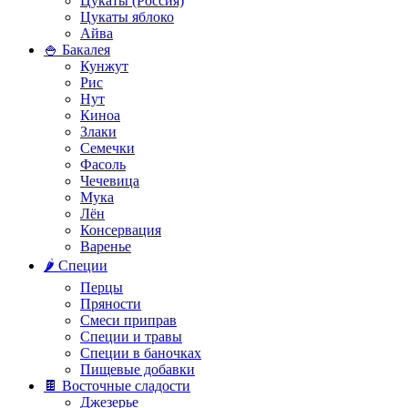
Цукаты (Россия)
Цукаты яблоко
Айва
🍚 Бакалея
Кунжут
Рис
Нут
Киноа
Злаки
Семечки
Фасоль
Чечевица
Мука
Лён
Консервация
Варенье
🌶️ Специи
Перцы
Пряности
Смеси приправ
Специи и травы
Специи в баночках
Пищевые добавки
🍫 Восточные сладости
Джезерье