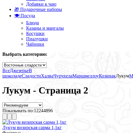
Добавки к чаю
🎁 Подарочные наборы
🍽️ Посуда
Блюда
Казаны и мангалы
Косушки
Пиалушки
Чайники
Выбрать категорию:
Все
Джезерье
В
шоколаде
Сладости
Халва
Чурчхела
Маршмеллоу
Козинак
Лукум
М
Лукум - Страница 2
Показывать по:
12
24
48
96
Лукум визирская сарма 1,1кг
Фасовка: