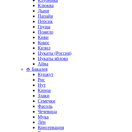
Клубника
Клюква
Дыня
Папайя
Персик
Груша
Помело
Киви
Кокос
Кизил
Цукаты (Россия)
Цукаты яблоко
Айва
🍚 Бакалея
Кунжут
Рис
Нут
Киноа
Злаки
Семечки
Фасоль
Чечевица
Мука
Лён
Консервация