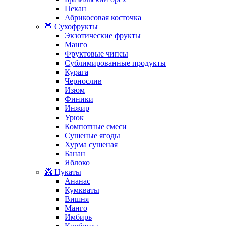
Пекан
Абрикосовая косточка
🍑 Сухофрукты
Экзотические фрукты
Манго
Фруктовые чипсы
Сублимированные продукты
Курага
Чернослив
Изюм
Финики
Инжир
Урюк
Компотные смеси
Сушеные ягоды
Хурма сушеная
Банан
Яблоко
🥝 Цукаты
Ананас
Кумкваты
Вишня
Манго
Имбирь