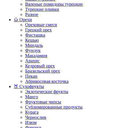
Вяленые помидоры турецкие
Турецкие оливки
Разное
🌰 Орехи
Ореховые смеси
Грецкий орех
Фисташка
Кешью
Миндаль
Фундук
Макадамия
Арахис
Кедровый орех
Бразильский орех
Пекан
Абрикосовая косточка
🍑 Сухофрукты
Экзотические фрукты
Манго
Фруктовые чипсы
Сублимированные продукты
Курага
Чернослив
Изюм
Финики