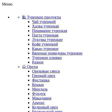
Меню
🕌 Турецкие продукты
Чай турецкий
Халва турецкая
Пишмание турецкая
Паста турецкая
Лукумы турецкие
Кофе турецкий
Какао турецкое
Вяленые помидоры турецкие
Турецкие оливки
Разное
🌰 Орехи
Ореховые смеси
Грецкий орех
Фисташка
Кешью
Миндаль
Фундук
Макадамия
Арахис
Кедровый орех
Бразильский орех