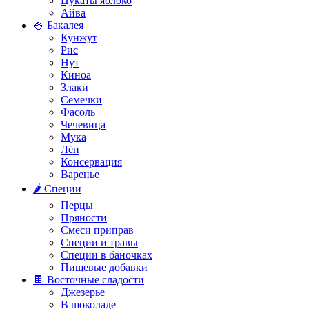
Цукаты яблоко
Айва
🍚 Бакалея
Кунжут
Рис
Нут
Киноа
Злаки
Семечки
Фасоль
Чечевица
Мука
Лён
Консервация
Варенье
🌶️ Специи
Перцы
Пряности
Смеси приправ
Специи и травы
Специи в баночках
Пищевые добавки
🍫 Восточные сладости
Джезерье
В шоколаде