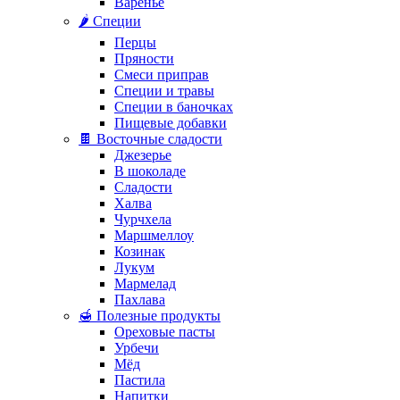
Варенье
🌶️ Специи
Перцы
Пряности
Смеси приправ
Специи и травы
Специи в баночках
Пищевые добавки
🍫 Восточные сладости
Джезерье
В шоколаде
Сладости
Халва
Чурчхела
Маршмеллоу
Козинак
Лукум
Мармелад
Пахлава
🍯 Полезные продукты
Ореховые пасты
Урбечи
Мёд
Пастила
Напитки