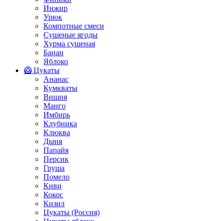
Инжир
Урюк
Компотные смеси
Сушеные ягоды
Хурма сушеная
Банан
Яблоко
🥝 Цукаты
Ананас
Кумкваты
Вишня
Манго
Имбирь
Клубника
Клюква
Дыня
Папайя
Персик
Груша
Помело
Киви
Кокос
Кизил
Цукаты (Россия)