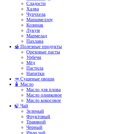
Сладости
Халва
Чурчхела
Маршмеллоу
Козинак
Лукум
Мармелад
Пахлава
🍯 Полезные продукты
Ореховые пасты
Урбечи
Мёд
Пастила
Напитки
🥕 Сушеные овощи
🧴 Масло
Масло для плова
Масло оливковое
Масло кокосовое
🍃 Чай
Зеленый
Фруктовый
Травяной
Черный
Иван чай