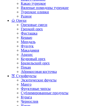
Какао турецкое
Вяленые помидоры турецкие
Турецкие оливки
Разное
🌰 Орехи
Ореховые смеси
Грецкий орех
Фисташка
Кешью
Миндаль
Фундук
Макадамия
Арахис
Кедровый орех
Бразильский орех
Пекан
Абрикосовая косточка
🍑 Сухофрукты
Экзотические фрукты
Манго
Фруктовые чипсы
Сублимированные продукты
Курага
Чернослив
Изюм