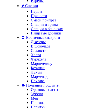
Варенье
🌶️ Специи
Перцы
Пряности
Смеси приправ
Специи и травы
Специи в баночках
Пищевые добавки
🍫 Восточные сладости
Джезерье
В шоколаде
Сладости
Халва
Чурчхела
Маршмеллоу
Козинак
Лукум
Мармелад
Пахлава
🍯 Полезные продукты
Ореховые пасты
Урбечи
Мёд
Пастила
Напитки