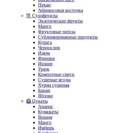
Пекан
Абрикосовая косточка
🍑 Сухофрукты
Экзотические фрукты
Манго
Фруктовые чипсы
Сублимированные продукты
Курага
Чернослив
Изюм
Финики
Инжир
Урюк
Компотные смеси
Сушеные ягоды
Хурма сушеная
Банан
Яблоко
🥝 Цукаты
Ананас
Кумкваты
Вишня
Манго
Имбирь