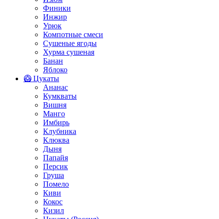
Финики
Инжир
Урюк
Компотные смеси
Сушеные ягоды
Хурма сушеная
Банан
Яблоко
🥝 Цукаты
Ананас
Кумкваты
Вишня
Манго
Имбирь
Клубника
Клюква
Дыня
Папайя
Персик
Груша
Помело
Киви
Кокос
Кизил