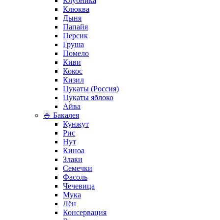
Клубника
Клюква
Дыня
Папайя
Персик
Груша
Помело
Киви
Кокос
Кизил
Цукаты (Россия)
Цукаты яблоко
Айва
🍚 Бакалея
Кунжут
Рис
Нут
Киноа
Злаки
Семечки
Фасоль
Чечевица
Мука
Лён
Консервация