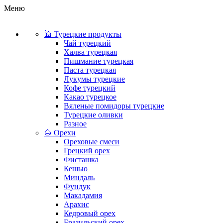
Меню
🕌 Турецкие продукты
Чай турецкий
Халва турецкая
Пишмание турецкая
Паста турецкая
Лукумы турецкие
Кофе турецкий
Какао турецкое
Вяленые помидоры турецкие
Турецкие оливки
Разное
🌰 Орехи
Ореховые смеси
Грецкий орех
Фисташка
Кешью
Миндаль
Фундук
Макадамия
Арахис
Кедровый орех
Бразильский орех