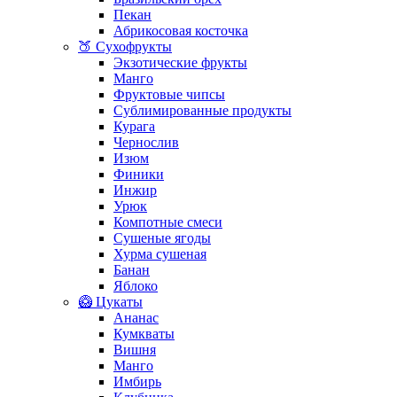
Пекан
Абрикосовая косточка
🍑 Сухофрукты
Экзотические фрукты
Манго
Фруктовые чипсы
Сублимированные продукты
Курага
Чернослив
Изюм
Финики
Инжир
Урюк
Компотные смеси
Сушеные ягоды
Хурма сушеная
Банан
Яблоко
🥝 Цукаты
Ананас
Кумкваты
Вишня
Манго
Имбирь