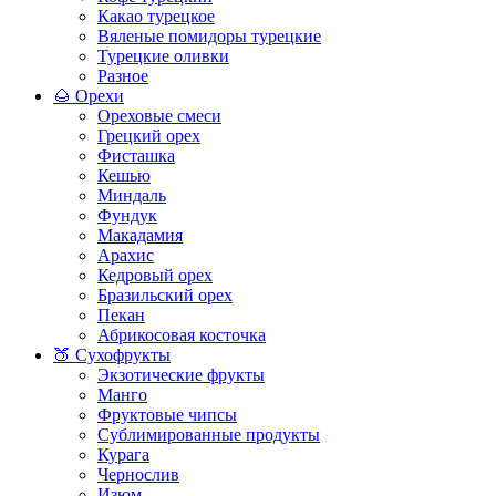
Какао турецкое
Вяленые помидоры турецкие
Турецкие оливки
Разное
🌰 Орехи
Ореховые смеси
Грецкий орех
Фисташка
Кешью
Миндаль
Фундук
Макадамия
Арахис
Кедровый орех
Бразильский орех
Пекан
Абрикосовая косточка
🍑 Сухофрукты
Экзотические фрукты
Манго
Фруктовые чипсы
Сублимированные продукты
Курага
Чернослив
Изюм