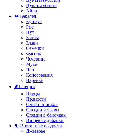
Цукаты (Россия)
Цукаты яблоко
Айва
🍚 Бакалея
Кунжут
Рис
Нут
Киноа
Злаки
Семечки
Фасоль
Чечевица
Мука
Лён
Консервация
Варенье
🌶️ Специи
Перцы
Пряности
Смеси приправ
Специи и травы
Специи в баночках
Пищевые добавки
🍫 Восточные сладости
Джезерье