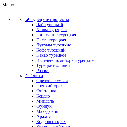
Меню
🕌 Турецкие продукты
Чай турецкий
Халва турецкая
Пишмание турецкая
Паста турецкая
Лукумы турецкие
Кофе турецкий
Какао турецкое
Вяленые помидоры турецкие
Турецкие оливки
Разное
🌰 Орехи
Ореховые смеси
Грецкий орех
Фисташка
Кешью
Миндаль
Фундук
Макадамия
Арахис
Кедровый орех
Бразильский орех