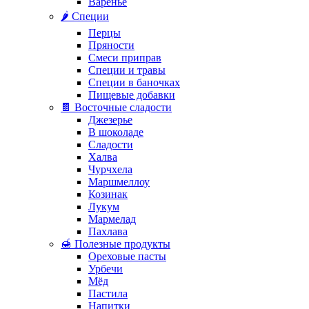
Варенье
🌶️ Специи
Перцы
Пряности
Смеси приправ
Специи и травы
Специи в баночках
Пищевые добавки
🍫 Восточные сладости
Джезерье
В шоколаде
Сладости
Халва
Чурчхела
Маршмеллоу
Козинак
Лукум
Мармелад
Пахлава
🍯 Полезные продукты
Ореховые пасты
Урбечи
Мёд
Пастила
Напитки