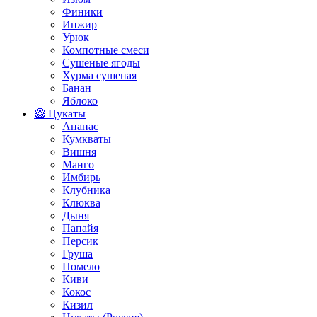
Финики
Инжир
Урюк
Компотные смеси
Сушеные ягоды
Хурма сушеная
Банан
Яблоко
🥝 Цукаты
Ананас
Кумкваты
Вишня
Манго
Имбирь
Клубника
Клюква
Дыня
Папайя
Персик
Груша
Помело
Киви
Кокос
Кизил