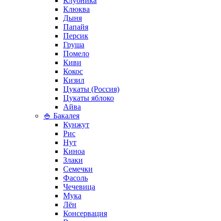
Клубника
Клюква
Дыня
Папайя
Персик
Груша
Помело
Киви
Кокос
Кизил
Цукаты (Россия)
Цукаты яблоко
Айва
🍚 Бакалея
Кунжут
Рис
Нут
Киноа
Злаки
Семечки
Фасоль
Чечевица
Мука
Лён
Консервация