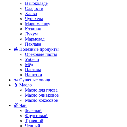
В шоколаде
Сладости
Халва
Чурчхела
Маршмеллоу
Козинак
Лукум
Мармелад
Пахлава
🍯 Полезные продукты
Ореховые пасты
Урбечи
Мёд
Пастила
Напитки
🥕 Сушеные овощи
🧴 Масло
Масло для плова
Масло оливковое
Масло кокосовое
🍃 Чай
Зеленый
Фруктовый
Травяной
Черный