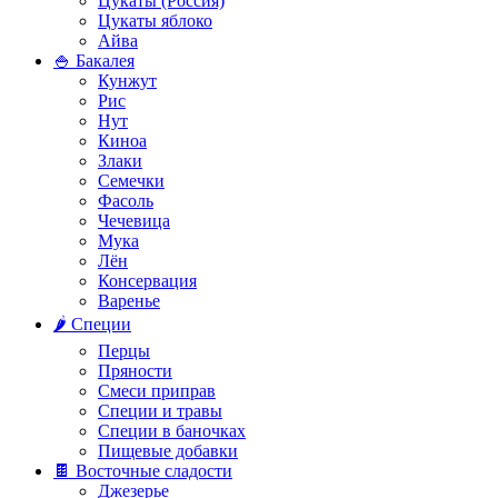
Цукаты (Россия)
Цукаты яблоко
Айва
🍚 Бакалея
Кунжут
Рис
Нут
Киноа
Злаки
Семечки
Фасоль
Чечевица
Мука
Лён
Консервация
Варенье
🌶️ Специи
Перцы
Пряности
Смеси приправ
Специи и травы
Специи в баночках
Пищевые добавки
🍫 Восточные сладости
Джезерье