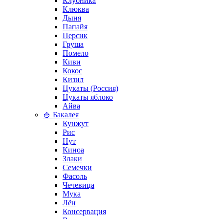
Клубника
Клюква
Дыня
Папайя
Персик
Груша
Помело
Киви
Кокос
Кизил
Цукаты (Россия)
Цукаты яблоко
Айва
🍚 Бакалея
Кунжут
Рис
Нут
Киноа
Злаки
Семечки
Фасоль
Чечевица
Мука
Лён
Консервация