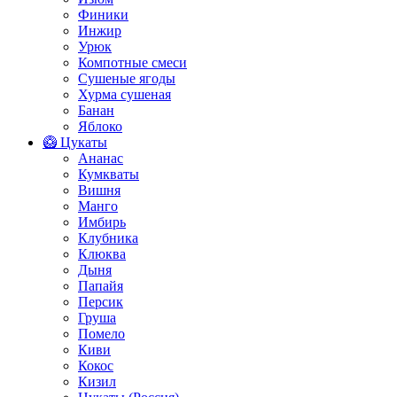
Финики
Инжир
Урюк
Компотные смеси
Сушеные ягоды
Хурма сушеная
Банан
Яблоко
🥝 Цукаты
Ананас
Кумкваты
Вишня
Манго
Имбирь
Клубника
Клюква
Дыня
Папайя
Персик
Груша
Помело
Киви
Кокос
Кизил