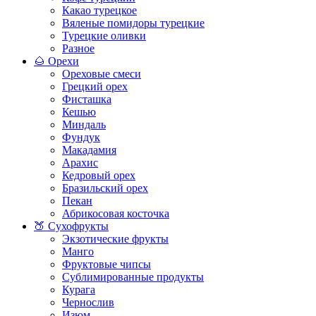
Какао турецкое
Вяленые помидоры турецкие
Турецкие оливки
Разное
🌰 Орехи
Ореховые смеси
Грецкий орех
Фисташка
Кешью
Миндаль
Фундук
Макадамия
Арахис
Кедровый орех
Бразильский орех
Пекан
Абрикосовая косточка
🍑 Сухофрукты
Экзотические фрукты
Манго
Фруктовые чипсы
Сублимированные продукты
Курага
Чернослив
Изюм