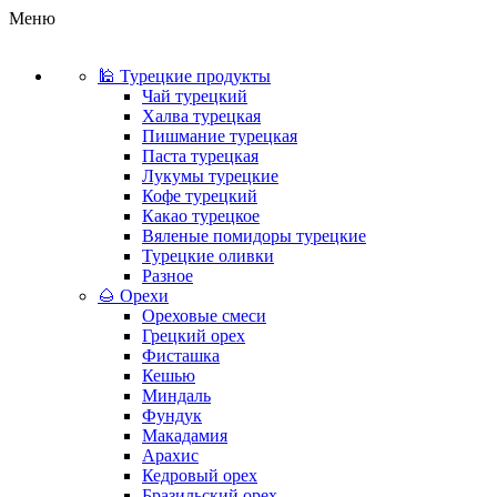
Меню
🕌 Турецкие продукты
Чай турецкий
Халва турецкая
Пишмание турецкая
Паста турецкая
Лукумы турецкие
Кофе турецкий
Какао турецкое
Вяленые помидоры турецкие
Турецкие оливки
Разное
🌰 Орехи
Ореховые смеси
Грецкий орех
Фисташка
Кешью
Миндаль
Фундук
Макадамия
Арахис
Кедровый орех
Бразильский орех