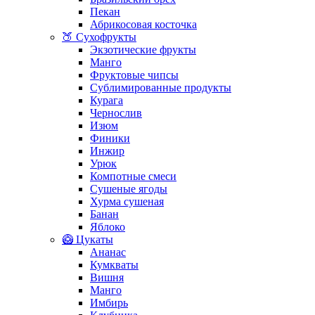
Пекан
Абрикосовая косточка
🍑 Сухофрукты
Экзотические фрукты
Манго
Фруктовые чипсы
Сублимированные продукты
Курага
Чернослив
Изюм
Финики
Инжир
Урюк
Компотные смеси
Сушеные ягоды
Хурма сушеная
Банан
Яблоко
🥝 Цукаты
Ананас
Кумкваты
Вишня
Манго
Имбирь