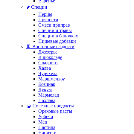
Варенье
🌶️ Специи
Перцы
Пряности
Смеси приправ
Специи и травы
Специи в баночках
Пищевые добавки
🍫 Восточные сладости
Джезерье
В шоколаде
Сладости
Халва
Чурчхела
Маршмеллоу
Козинак
Лукум
Мармелад
Пахлава
🍯 Полезные продукты
Ореховые пасты
Урбечи
Мёд
Пастила
Напитки