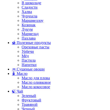
В шоколаде
Сладости
Халва
Чурчхела
Маршмеллоу
Козинак
Лукум
Мармелад
Пахлава
🍯 Полезные продукты
Ореховые пасты
Урбечи
Мёд
Пастила
Напитки
🥕 Сушеные овощи
🧴 Масло
Масло для плова
Масло оливковое
Масло кокосовое
🍃 Чай
Зеленый
Фруктовый
Травяной
Черный