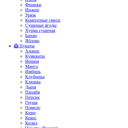
Финики
Инжир
Урюк
Компотные смеси
Сушеные ягоды
Хурма сушеная
Банан
Яблоко
🥝 Цукаты
Ананас
Кумкваты
Вишня
Манго
Имбирь
Клубника
Клюква
Дыня
Папайя
Персик
Груша
Помело
Киви
Кокос
Кизил