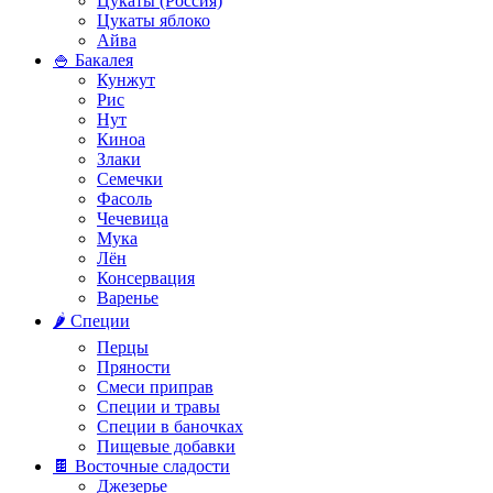
Цукаты (Россия)
Цукаты яблоко
Айва
🍚 Бакалея
Кунжут
Рис
Нут
Киноа
Злаки
Семечки
Фасоль
Чечевица
Мука
Лён
Консервация
Варенье
🌶️ Специи
Перцы
Пряности
Смеси приправ
Специи и травы
Специи в баночках
Пищевые добавки
🍫 Восточные сладости
Джезерье