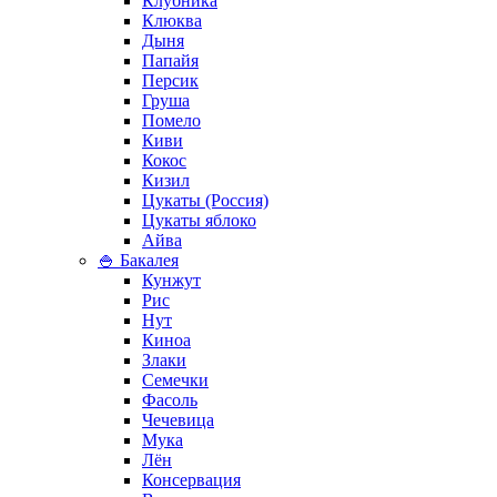
Клубника
Клюква
Дыня
Папайя
Персик
Груша
Помело
Киви
Кокос
Кизил
Цукаты (Россия)
Цукаты яблоко
Айва
🍚 Бакалея
Кунжут
Рис
Нут
Киноа
Злаки
Семечки
Фасоль
Чечевица
Мука
Лён
Консервация