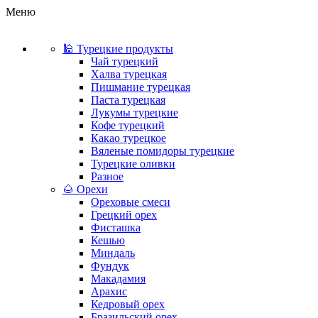
Меню
🕌 Турецкие продукты
Чай турецкий
Халва турецкая
Пишмание турецкая
Паста турецкая
Лукумы турецкие
Кофе турецкий
Какао турецкое
Вяленые помидоры турецкие
Турецкие оливки
Разное
🌰 Орехи
Ореховые смеси
Грецкий орех
Фисташка
Кешью
Миндаль
Фундук
Макадамия
Арахис
Кедровый орех
Бразильский орех