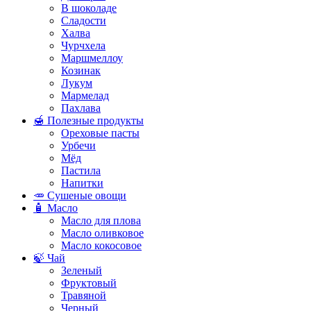
В шоколаде
Сладости
Халва
Чурчхела
Маршмеллоу
Козинак
Лукум
Мармелад
Пахлава
🍯 Полезные продукты
Ореховые пасты
Урбечи
Мёд
Пастила
Напитки
🥕 Сушеные овощи
🧴 Масло
Масло для плова
Масло оливковое
Масло кокосовое
🍃 Чай
Зеленый
Фруктовый
Травяной
Черный