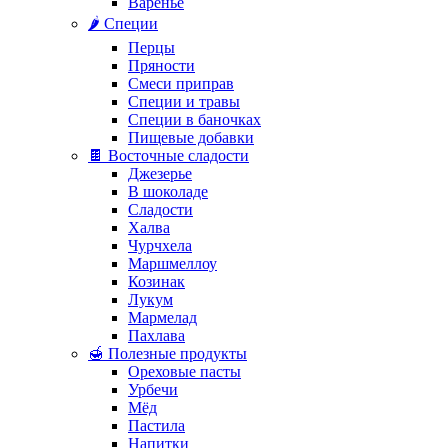
Варенье
🌶️ Специи
Перцы
Пряности
Смеси приправ
Специи и травы
Специи в баночках
Пищевые добавки
🍫 Восточные сладости
Джезерье
В шоколаде
Сладости
Халва
Чурчхела
Маршмеллоу
Козинак
Лукум
Мармелад
Пахлава
🍯 Полезные продукты
Ореховые пасты
Урбечи
Мёд
Пастила
Напитки