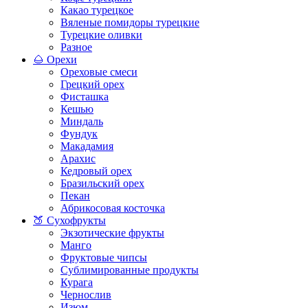
Какао турецкое
Вяленые помидоры турецкие
Турецкие оливки
Разное
🌰 Орехи
Ореховые смеси
Грецкий орех
Фисташка
Кешью
Миндаль
Фундук
Макадамия
Арахис
Кедровый орех
Бразильский орех
Пекан
Абрикосовая косточка
🍑 Сухофрукты
Экзотические фрукты
Манго
Фруктовые чипсы
Сублимированные продукты
Курага
Чернослив
Изюм