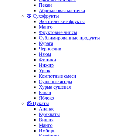
Пекан
Абрикосовая косточка
🍑 Сухофрукты
Экзотические фрукты
Манго
Фруктовые чипсы
Сублимированные продукты
Курага
Чернослив
Изюм
Финики
Инжир
Урюк
Компотные смеси
Сушеные ягоды
Хурма сушеная
Банан
Яблоко
🥝 Цукаты
Ананас
Кумкваты
Вишня
Манго
Имбирь