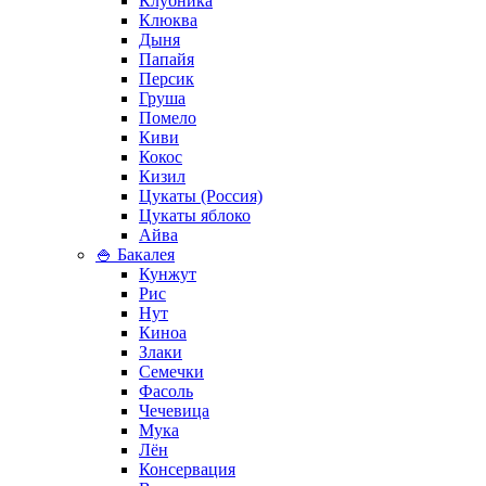
Клубника
Клюква
Дыня
Папайя
Персик
Груша
Помело
Киви
Кокос
Кизил
Цукаты (Россия)
Цукаты яблоко
Айва
🍚 Бакалея
Кунжут
Рис
Нут
Киноа
Злаки
Семечки
Фасоль
Чечевица
Мука
Лён
Консервация