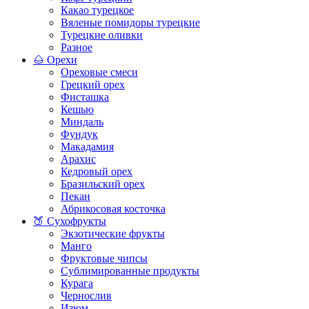
Какао турецкое
Вяленые помидоры турецкие
Турецкие оливки
Разное
🌰 Орехи
Ореховые смеси
Грецкий орех
Фисташка
Кешью
Миндаль
Фундук
Макадамия
Арахис
Кедровый орех
Бразильский орех
Пекан
Абрикосовая косточка
🍑 Сухофрукты
Экзотические фрукты
Манго
Фруктовые чипсы
Сублимированные продукты
Курага
Чернослив
Изюм