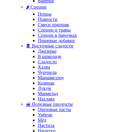
Варенье
🌶️ Специи
Перцы
Пряности
Смеси приправ
Специи и травы
Специи в баночках
Пищевые добавки
🍫 Восточные сладости
Джезерье
В шоколаде
Сладости
Халва
Чурчхела
Маршмеллоу
Козинак
Лукум
Мармелад
Пахлава
🍯 Полезные продукты
Ореховые пасты
Урбечи
Мёд
Пастила
Напитки