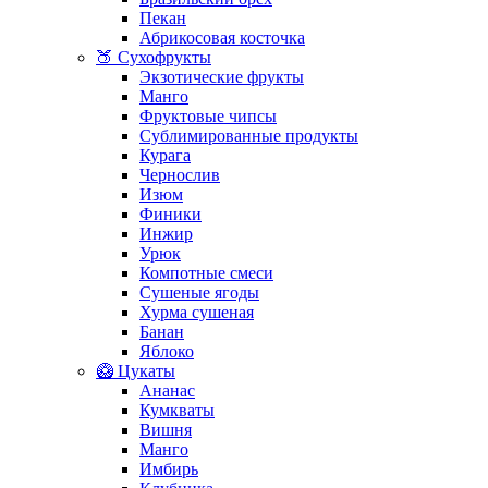
Пекан
Абрикосовая косточка
🍑 Сухофрукты
Экзотические фрукты
Манго
Фруктовые чипсы
Сублимированные продукты
Курага
Чернослив
Изюм
Финики
Инжир
Урюк
Компотные смеси
Сушеные ягоды
Хурма сушеная
Банан
Яблоко
🥝 Цукаты
Ананас
Кумкваты
Вишня
Манго
Имбирь