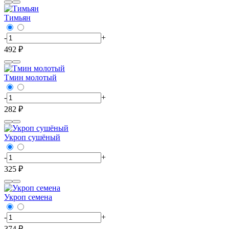
Тимьян
-
+
492 ₽
Тмин молотый
-
+
282 ₽
Укроп сушёный
-
+
325 ₽
Укроп семена
-
+
374 ₽