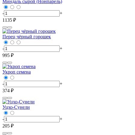
Миндаль сырой (Нонпарель)
-
+
1135 ₽
Перец чёрный горошек
-
+
995 ₽
Укроп семена
-
+
374 ₽
Уцхо-Сунели
-
+
205 ₽