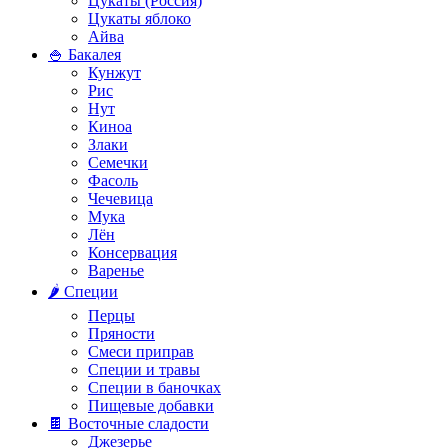
Цукаты (Россия)
Цукаты яблоко
Айва
🍚 Бакалея
Кунжут
Рис
Нут
Киноа
Злаки
Семечки
Фасоль
Чечевица
Мука
Лён
Консервация
Варенье
🌶️ Специи
Перцы
Пряности
Смеси приправ
Специи и травы
Специи в баночках
Пищевые добавки
🍫 Восточные сладости
Джезерье