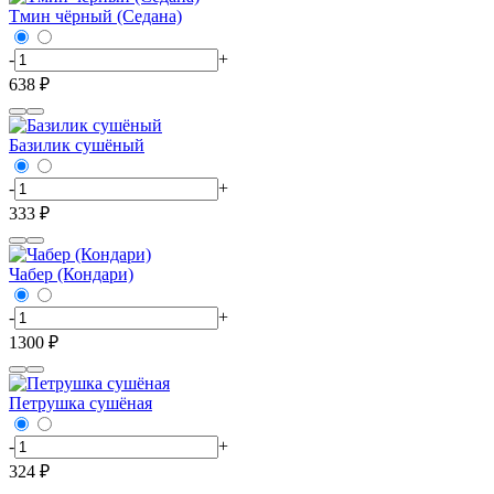
Тмин чёрный (Седана)
-
+
638 ₽
Базилик сушёный
-
+
333 ₽
Чабер (Кондари)
-
+
1300 ₽
Петрушка сушёная
-
+
324 ₽