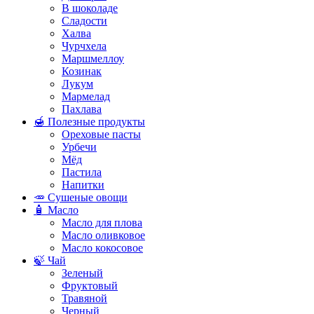
В шоколаде
Сладости
Халва
Чурчхела
Маршмеллоу
Козинак
Лукум
Мармелад
Пахлава
🍯 Полезные продукты
Ореховые пасты
Урбечи
Мёд
Пастила
Напитки
🥕 Сушеные овощи
🧴 Масло
Масло для плова
Масло оливковое
Масло кокосовое
🍃 Чай
Зеленый
Фруктовый
Травяной
Черный