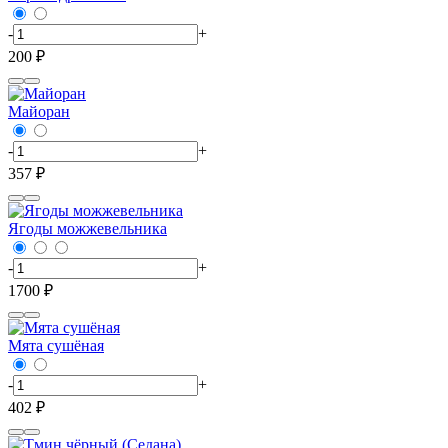
-
+
200 ₽
Майоран
-
+
357 ₽
Ягоды можжевельника
-
+
1700 ₽
Мята сушёная
-
+
402 ₽