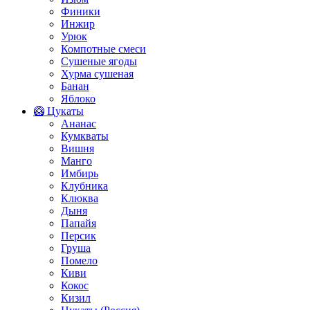
Финики
Инжир
Урюк
Компотные смеси
Сушеные ягоды
Хурма сушеная
Банан
Яблоко
🥝 Цукаты
Ананас
Кумкваты
Вишня
Манго
Имбирь
Клубника
Клюква
Дыня
Папайя
Персик
Груша
Помело
Киви
Кокос
Кизил