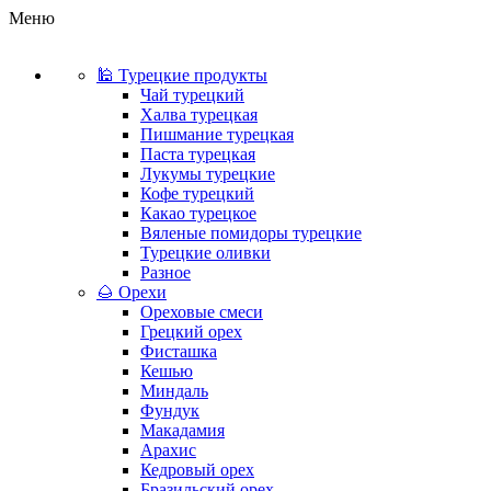
Меню
🕌 Турецкие продукты
Чай турецкий
Халва турецкая
Пишмание турецкая
Паста турецкая
Лукумы турецкие
Кофе турецкий
Какао турецкое
Вяленые помидоры турецкие
Турецкие оливки
Разное
🌰 Орехи
Ореховые смеси
Грецкий орех
Фисташка
Кешью
Миндаль
Фундук
Макадамия
Арахис
Кедровый орех
Бразильский орех