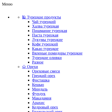
Меню
🕌 Турецкие продукты
Чай турецкий
Халва турецкая
Пишмание турецкая
Паста турецкая
Лукумы турецкие
Кофе турецкий
Какао турецкое
Вяленые помидоры турецкие
Турецкие оливки
Разное
🌰 Орехи
Ореховые смеси
Грецкий орех
Фисташка
Кешью
Миндаль
Фундук
Макадамия
Арахис
Кедровый орех
Бразильский орех