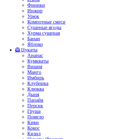
Финики
Инжир
Урюк
Компотные смеси
Сушеные ягоды
Хурма сушеная
Банан
Яблоко
🥝 Цукаты
Ананас
Кумкваты
Вишня
Манго
Имбирь
Клубника
Клюква
Дыня
Папайя
Персик
Груша
Помело
Киви
Кокос
Кизил