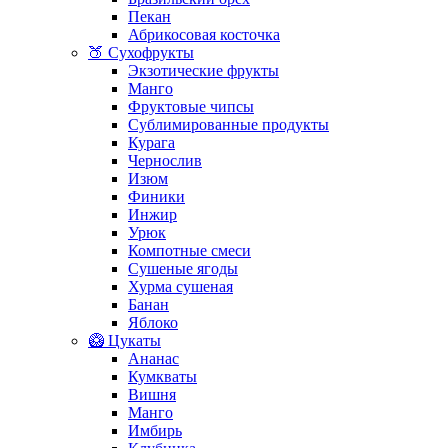
Пекан
Абрикосовая косточка
🍑 Сухофрукты
Экзотические фрукты
Манго
Фруктовые чипсы
Сублимированные продукты
Курага
Чернослив
Изюм
Финики
Инжир
Урюк
Компотные смеси
Сушеные ягоды
Хурма сушеная
Банан
Яблоко
🥝 Цукаты
Ананас
Кумкваты
Вишня
Манго
Имбирь