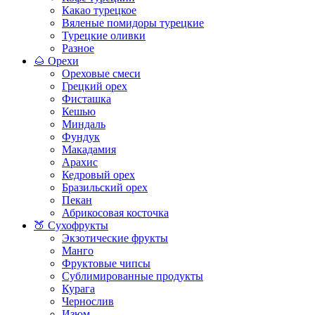
Какао турецкое
Вяленые помидоры турецкие
Турецкие оливки
Разное
🌰 Орехи
Ореховые смеси
Грецкий орех
Фисташка
Кешью
Миндаль
Фундук
Макадамия
Арахис
Кедровый орех
Бразильский орех
Пекан
Абрикосовая косточка
🍑 Сухофрукты
Экзотические фрукты
Манго
Фруктовые чипсы
Сублимированные продукты
Курага
Чернослив
Изюм