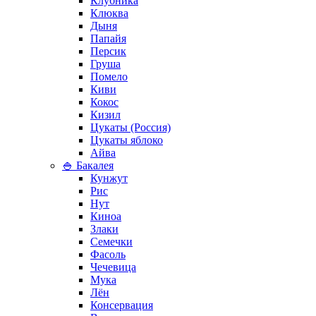
Клубника
Клюква
Дыня
Папайя
Персик
Груша
Помело
Киви
Кокос
Кизил
Цукаты (Россия)
Цукаты яблоко
Айва
🍚 Бакалея
Кунжут
Рис
Нут
Киноа
Злаки
Семечки
Фасоль
Чечевица
Мука
Лён
Консервация