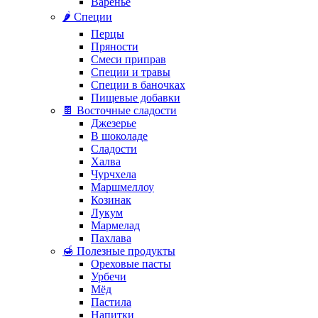
Варенье
🌶️ Специи
Перцы
Пряности
Смеси приправ
Специи и травы
Специи в баночках
Пищевые добавки
🍫 Восточные сладости
Джезерье
В шоколаде
Сладости
Халва
Чурчхела
Маршмеллоу
Козинак
Лукум
Мармелад
Пахлава
🍯 Полезные продукты
Ореховые пасты
Урбечи
Мёд
Пастила
Напитки