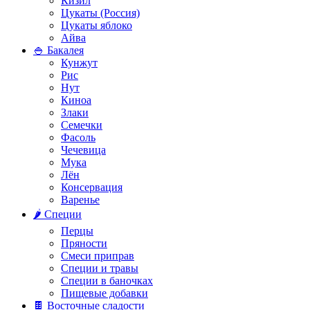
Кизил
Цукаты (Россия)
Цукаты яблоко
Айва
🍚 Бакалея
Кунжут
Рис
Нут
Киноа
Злаки
Семечки
Фасоль
Чечевица
Мука
Лён
Консервация
Варенье
🌶️ Специи
Перцы
Пряности
Смеси приправ
Специи и травы
Специи в баночках
Пищевые добавки
🍫 Восточные сладости