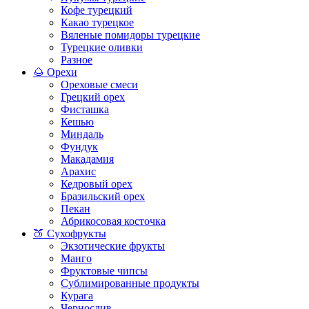
Кофе турецкий
Какао турецкое
Вяленые помидоры турецкие
Турецкие оливки
Разное
🌰 Орехи
Ореховые смеси
Грецкий орех
Фисташка
Кешью
Миндаль
Фундук
Макадамия
Арахис
Кедровый орех
Бразильский орех
Пекан
Абрикосовая косточка
🍑 Сухофрукты
Экзотические фрукты
Манго
Фруктовые чипсы
Сублимированные продукты
Курага
Чернослив