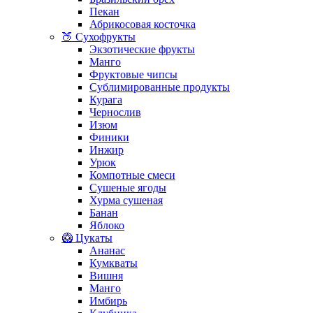
Пекан
Абрикосовая косточка
🍑 Сухофрукты
Экзотические фрукты
Манго
Фруктовые чипсы
Сублимированные продукты
Курага
Чернослив
Изюм
Финики
Инжир
Урюк
Компотные смеси
Сушеные ягоды
Хурма сушеная
Банан
Яблоко
🥝 Цукаты
Ананас
Кумкваты
Вишня
Манго
Имбирь