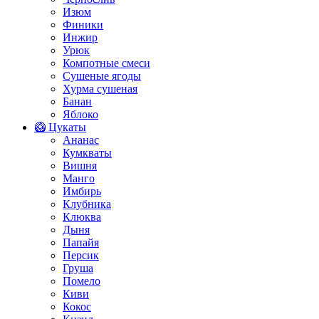
Изюм
Финики
Инжир
Урюк
Компотные смеси
Сушеные ягоды
Хурма сушеная
Банан
Яблоко
🥝 Цукаты
Ананас
Кумкваты
Вишня
Манго
Имбирь
Клубника
Клюква
Дыня
Папайя
Персик
Груша
Помело
Киви
Кокос