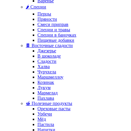
Варенье
🌶️ Специи
Перцы
Пряности
Смеси приправ
Специи и травы
Специи в баночках
Пищевые добавки
🍫 Восточные сладости
Джезерье
В шоколаде
Сладости
Халва
Чурчхела
Маршмеллоу
Козинак
Лукум
Мармелад
Пахлава
🍯 Полезные продукты
Ореховые пасты
Урбечи
Мёд
Пастила
Напитки