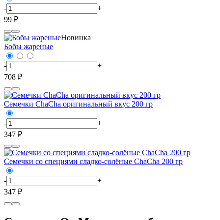
-
+
99 ₽
Новинка
Бобы жареные
-
+
708 ₽
Семечки ChaCha оригинальный вкус 200 гр
-
+
347 ₽
Семечки со специями сладко-солёные ChaCha 200 гр
-
+
347 ₽