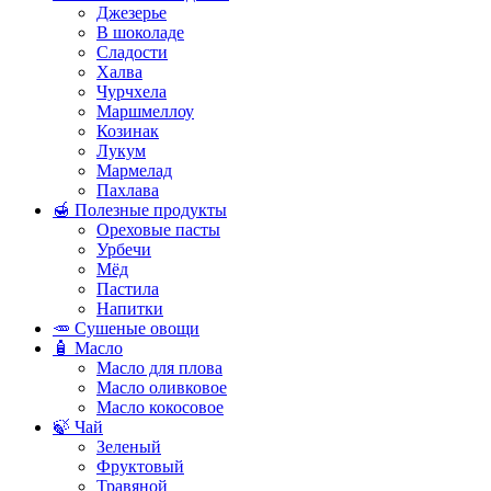
Джезерье
В шоколаде
Сладости
Халва
Чурчхела
Маршмеллоу
Козинак
Лукум
Мармелад
Пахлава
🍯 Полезные продукты
Ореховые пасты
Урбечи
Мёд
Пастила
Напитки
🥕 Сушеные овощи
🧴 Масло
Масло для плова
Масло оливковое
Масло кокосовое
🍃 Чай
Зеленый
Фруктовый
Травяной