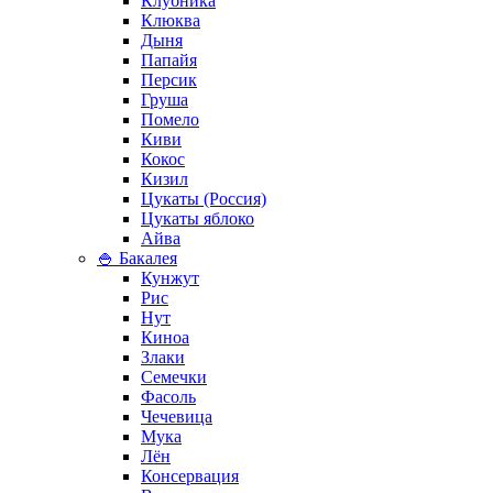
Клубника
Клюква
Дыня
Папайя
Персик
Груша
Помело
Киви
Кокос
Кизил
Цукаты (Россия)
Цукаты яблоко
Айва
🍚 Бакалея
Кунжут
Рис
Нут
Киноа
Злаки
Семечки
Фасоль
Чечевица
Мука
Лён
Консервация