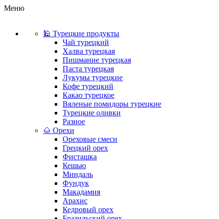
Меню
🕌 Турецкие продукты
Чай турецкий
Халва турецкая
Пишмание турецкая
Паста турецкая
Лукумы турецкие
Кофе турецкий
Какао турецкое
Вяленые помидоры турецкие
Турецкие оливки
Разное
🌰 Орехи
Ореховые смеси
Грецкий орех
Фисташка
Кешью
Миндаль
Фундук
Макадамия
Арахис
Кедровый орех
Бразильский орех