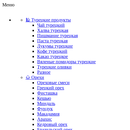
Меню
🕌 Турецкие продукты
Чай турецкий
Халва турецкая
Пишмание турецкая
Паста турецкая
Лукумы турецкие
Кофе турецкий
Какао турецкое
Вяленые помидоры турецкие
Турецкие оливки
Разное
🌰 Орехи
Ореховые смеси
Грецкий орех
Фисташка
Кешью
Миндаль
Фундук
Макадамия
Арахис
Кедровый орех
Бразильский орех