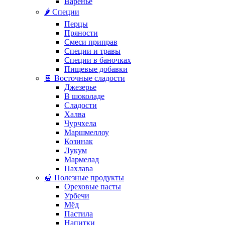
Варенье
🌶️ Специи
Перцы
Пряности
Смеси приправ
Специи и травы
Специи в баночках
Пищевые добавки
🍫 Восточные сладости
Джезерье
В шоколаде
Сладости
Халва
Чурчхела
Маршмеллоу
Козинак
Лукум
Мармелад
Пахлава
🍯 Полезные продукты
Ореховые пасты
Урбечи
Мёд
Пастила
Напитки