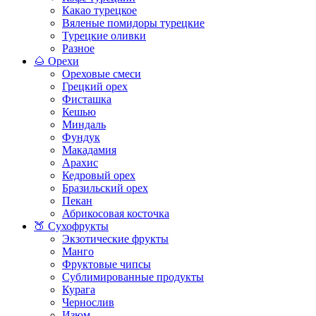
Какао турецкое
Вяленые помидоры турецкие
Турецкие оливки
Разное
🌰 Орехи
Ореховые смеси
Грецкий орех
Фисташка
Кешью
Миндаль
Фундук
Макадамия
Арахис
Кедровый орех
Бразильский орех
Пекан
Абрикосовая косточка
🍑 Сухофрукты
Экзотические фрукты
Манго
Фруктовые чипсы
Сублимированные продукты
Курага
Чернослив
Изюм