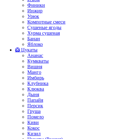
Финики
Инжир
Урюк
Компотные смеси
Сушеные ягоды
Хурма сушеная
Банан
Яблоко
🥝 Цукаты
Ананас
Кумкваты
Вишня
Манго
Имбирь
Клубника
Клюква
Дыня
Папайя
Персик
Груша
Помело
Киви
Кокос
Кизил