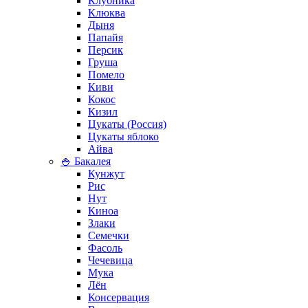
Клубника
Клюква
Дыня
Папайя
Персик
Груша
Помело
Киви
Кокос
Кизил
Цукаты (Россия)
Цукаты яблоко
Айва
🍚 Бакалея
Кунжут
Рис
Нут
Киноа
Злаки
Семечки
Фасоль
Чечевица
Мука
Лён
Консервация