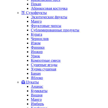
Пекан
Абрикосовая косточка
🍑 Сухофрукты
Экзотические фрукты
Манго
Фруктовые чипсы
Сублимированные продукты
Курага
Чернослив
Изюм
Финики
Инжир
Урюк
Компотные смеси
Сушеные ягоды
Хурма сушеная
Банан
Яблоко
🥝 Цукаты
Ананас
Кумкваты
Вишня
Манго
Имбирь