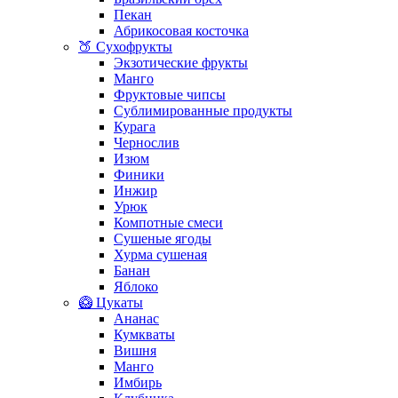
Пекан
Абрикосовая косточка
🍑 Сухофрукты
Экзотические фрукты
Манго
Фруктовые чипсы
Сублимированные продукты
Курага
Чернослив
Изюм
Финики
Инжир
Урюк
Компотные смеси
Сушеные ягоды
Хурма сушеная
Банан
Яблоко
🥝 Цукаты
Ананас
Кумкваты
Вишня
Манго
Имбирь