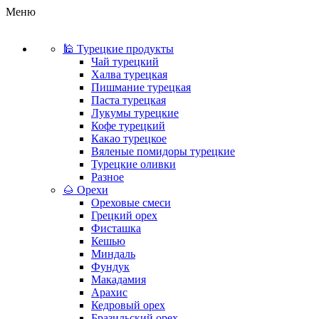
Меню
🕌 Турецкие продукты
Чай турецкий
Халва турецкая
Пишмание турецкая
Паста турецкая
Лукумы турецкие
Кофе турецкий
Какао турецкое
Вяленые помидоры турецкие
Турецкие оливки
Разное
🌰 Орехи
Ореховые смеси
Грецкий орех
Фисташка
Кешью
Миндаль
Фундук
Макадамия
Арахис
Кедровый орех
Бразильский орех