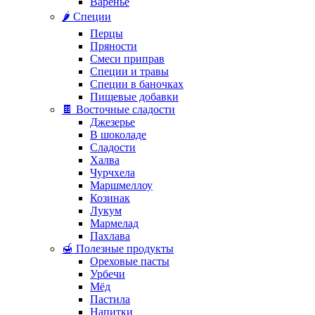
Варенье
🌶️ Специи
Перцы
Пряности
Смеси приправ
Специи и травы
Специи в баночках
Пищевые добавки
🍫 Восточные сладости
Джезерье
В шоколаде
Сладости
Халва
Чурчхела
Маршмеллоу
Козинак
Лукум
Мармелад
Пахлава
🍯 Полезные продукты
Ореховые пасты
Урбечи
Мёд
Пастила
Напитки