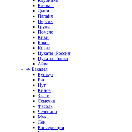
Клубника
Клюква
Дыня
Папайя
Персик
Груша
Помело
Киви
Кокос
Кизил
Цукаты (Россия)
Цукаты яблоко
Айва
🍚 Бакалея
Кунжут
Рис
Нут
Киноа
Злаки
Семечки
Фасоль
Чечевица
Мука
Лён
Консервация