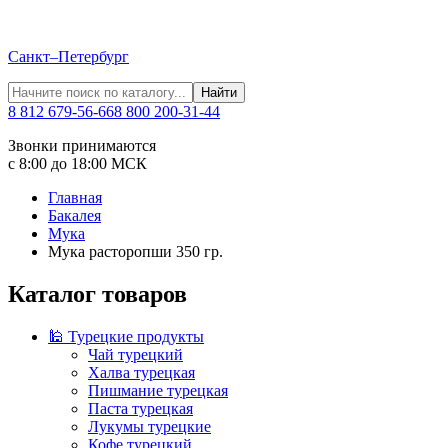
Санкт–Петербург
Найти
8 812 679-56-66
8 800 200-31-44
Звонки принимаются
с 8:00 до 18:00 МСК
Главная
Бакалея
Мука
Мука расторопши 350 гр.
Каталог товаров
🕌 Турецкие продукты
Чай турецкий
Халва турецкая
Пишмание турецкая
Паста турецкая
Лукумы турецкие
Кофе турецкий