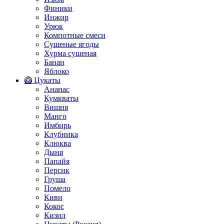
Финики
Инжир
Урюк
Компотные смеси
Сушеные ягоды
Хурма сушеная
Банан
Яблоко
🥝 Цукаты
Ананас
Кумкваты
Вишня
Манго
Имбирь
Клубника
Клюква
Дыня
Папайя
Персик
Груша
Помело
Киви
Кокос
Кизил