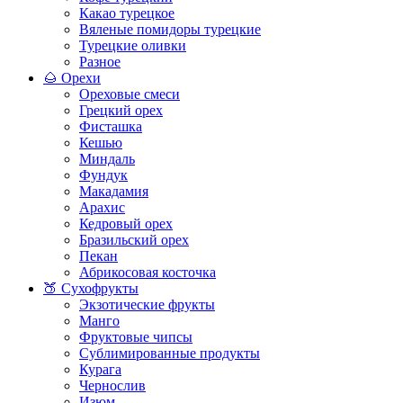
Какао турецкое
Вяленые помидоры турецкие
Турецкие оливки
Разное
🌰 Орехи
Ореховые смеси
Грецкий орех
Фисташка
Кешью
Миндаль
Фундук
Макадамия
Арахис
Кедровый орех
Бразильский орех
Пекан
Абрикосовая косточка
🍑 Сухофрукты
Экзотические фрукты
Манго
Фруктовые чипсы
Сублимированные продукты
Курага
Чернослив
Изюм