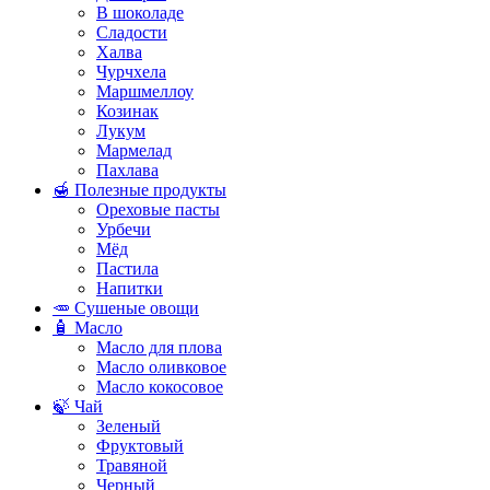
В шоколаде
Сладости
Халва
Чурчхела
Маршмеллоу
Козинак
Лукум
Мармелад
Пахлава
🍯 Полезные продукты
Ореховые пасты
Урбечи
Мёд
Пастила
Напитки
🥕 Сушеные овощи
🧴 Масло
Масло для плова
Масло оливковое
Масло кокосовое
🍃 Чай
Зеленый
Фруктовый
Травяной
Черный