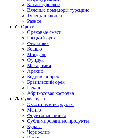
Какао турецкое
Вяленые помидоры турецкие
Турецкие оливки
Разное
🌰 Орехи
Ореховые смеси
Грецкий орех
Фисташка
Кешью
Миндаль
Фундук
Макадамия
Арахис
Кедровый орех
Бразильский орех
Пекан
Абрикосовая косточка
🍑 Сухофрукты
Экзотические фрукты
Манго
Фруктовые чипсы
Сублимированные продукты
Курага
Чернослив
Изюм