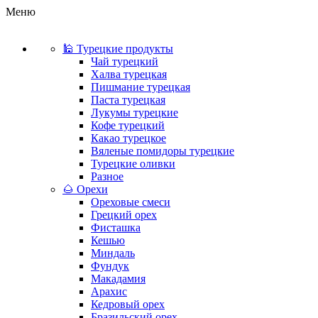
Меню
🕌 Турецкие продукты
Чай турецкий
Халва турецкая
Пишмание турецкая
Паста турецкая
Лукумы турецкие
Кофе турецкий
Какао турецкое
Вяленые помидоры турецкие
Турецкие оливки
Разное
🌰 Орехи
Ореховые смеси
Грецкий орех
Фисташка
Кешью
Миндаль
Фундук
Макадамия
Арахис
Кедровый орех
Бразильский орех