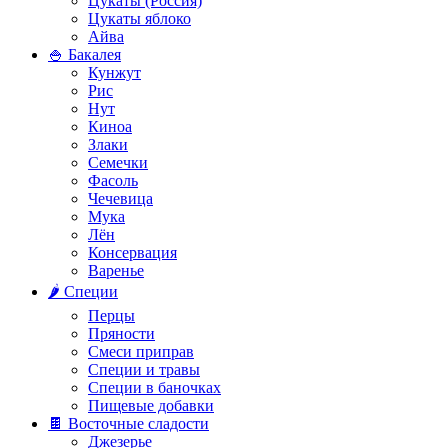
Цукаты (Россия)
Цукаты яблоко
Айва
🍚 Бакалея
Кунжут
Рис
Нут
Киноа
Злаки
Семечки
Фасоль
Чечевица
Мука
Лён
Консервация
Варенье
🌶️ Специи
Перцы
Пряности
Смеси приправ
Специи и травы
Специи в баночках
Пищевые добавки
🍫 Восточные сладости
Джезерье