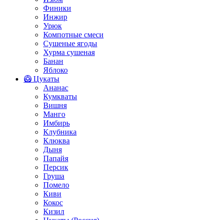
Финики
Инжир
Урюк
Компотные смеси
Сушеные ягоды
Хурма сушеная
Банан
Яблоко
🥝 Цукаты
Ананас
Кумкваты
Вишня
Манго
Имбирь
Клубника
Клюква
Дыня
Папайя
Персик
Груша
Помело
Киви
Кокос
Кизил