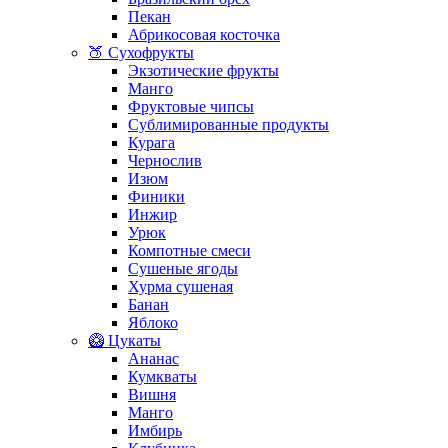
Пекан
Абрикосовая косточка
🍑 Сухофрукты
Экзотические фрукты
Манго
Фруктовые чипсы
Сублимированные продукты
Курага
Чернослив
Изюм
Финики
Инжир
Урюк
Компотные смеси
Сушеные ягоды
Хурма сушеная
Банан
Яблоко
🥝 Цукаты
Ананас
Кумкваты
Вишня
Манго
Имбирь