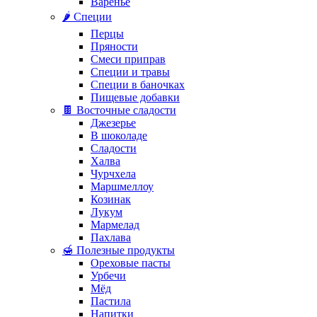
Варенье
🌶️ Специи
Перцы
Пряности
Смеси приправ
Специи и травы
Специи в баночках
Пищевые добавки
🍫 Восточные сладости
Джезерье
В шоколаде
Сладости
Халва
Чурчхела
Маршмеллоу
Козинак
Лукум
Мармелад
Пахлава
🍯 Полезные продукты
Ореховые пасты
Урбечи
Мёд
Пастила
Напитки