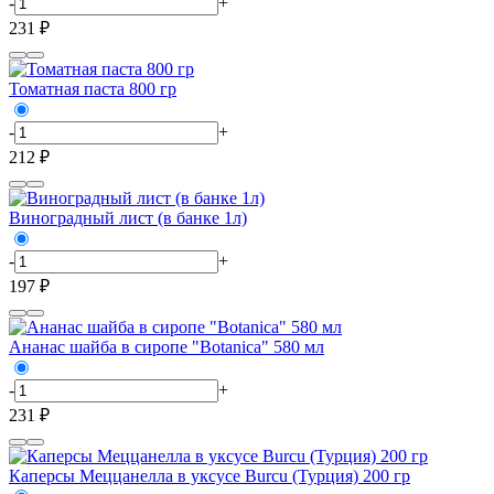
-
+
231 ₽
Томатная паста 800 гр
-
+
212 ₽
Виноградный лист (в банке 1л)
-
+
197 ₽
Ананас шайба в сиропе "Botanica" 580 мл
-
+
231 ₽
Каперсы Меццанелла в уксусе Burcu (Турция) 200 гр