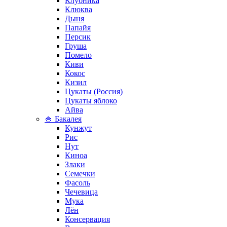
Клубника
Клюква
Дыня
Папайя
Персик
Груша
Помело
Киви
Кокос
Кизил
Цукаты (Россия)
Цукаты яблоко
Айва
🍚 Бакалея
Кунжут
Рис
Нут
Киноа
Злаки
Семечки
Фасоль
Чечевица
Мука
Лён
Консервация