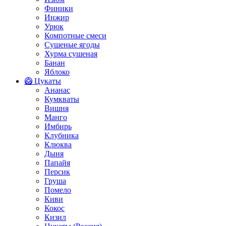
Финики
Инжир
Урюк
Компотные смеси
Сушеные ягоды
Хурма сушеная
Банан
Яблоко
🥝 Цукаты
Ананас
Кумкваты
Вишня
Манго
Имбирь
Клубника
Клюква
Дыня
Папайя
Персик
Груша
Помело
Киви
Кокос
Кизил