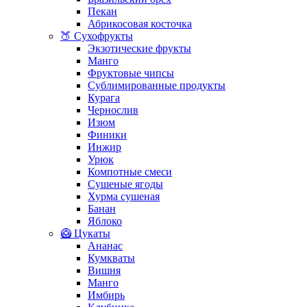
Пекан
Абрикосовая косточка
🍑 Сухофрукты
Экзотические фрукты
Манго
Фруктовые чипсы
Сублимированные продукты
Курага
Чернослив
Изюм
Финики
Инжир
Урюк
Компотные смеси
Сушеные ягоды
Хурма сушеная
Банан
Яблоко
🥝 Цукаты
Ананас
Кумкваты
Вишня
Манго
Имбирь