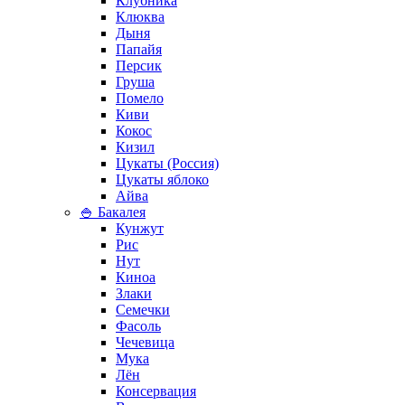
Клубника
Клюква
Дыня
Папайя
Персик
Груша
Помело
Киви
Кокос
Кизил
Цукаты (Россия)
Цукаты яблоко
Айва
🍚 Бакалея
Кунжут
Рис
Нут
Киноа
Злаки
Семечки
Фасоль
Чечевица
Мука
Лён
Консервация