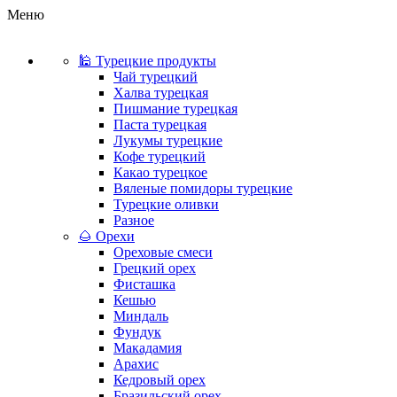
Меню
🕌 Турецкие продукты
Чай турецкий
Халва турецкая
Пишмание турецкая
Паста турецкая
Лукумы турецкие
Кофе турецкий
Какао турецкое
Вяленые помидоры турецкие
Турецкие оливки
Разное
🌰 Орехи
Ореховые смеси
Грецкий орех
Фисташка
Кешью
Миндаль
Фундук
Макадамия
Арахис
Кедровый орех
Бразильский орех