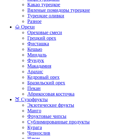
Какао турецкое
Вяленые помидоры турецкие
Турецкие оливки
Разное
🌰 Орехи
Ореховые смеси
Грецкий орех
Фисташка
Кешью
Миндаль
Фундук
Макадамия
Арахис
Кедровый орех
Бразильский орех
Пекан
Абрикосовая косточка
🍑 Сухофрукты
Экзотические фрукты
Манго
Фруктовые чипсы
Сублимированные продукты
Курага
Чернослив
Изюм