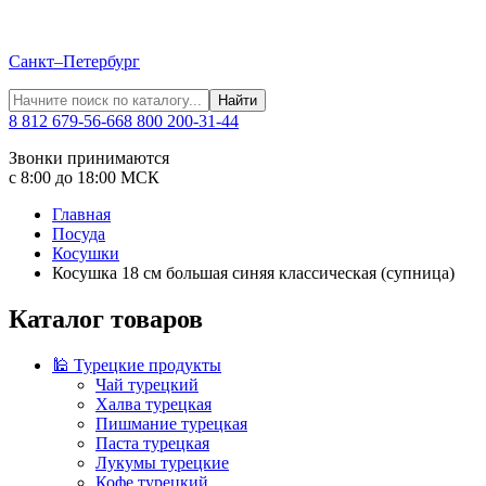
Санкт–Петербург
Найти
8 812 679-56-66
8 800 200-31-44
Звонки принимаются
с 8:00 до 18:00 МСК
Главная
Посуда
Косушки
Косушка 18 см большая синяя классическая (супница)
Каталог товаров
🕌 Турецкие продукты
Чай турецкий
Халва турецкая
Пишмание турецкая
Паста турецкая
Лукумы турецкие
Кофе турецкий