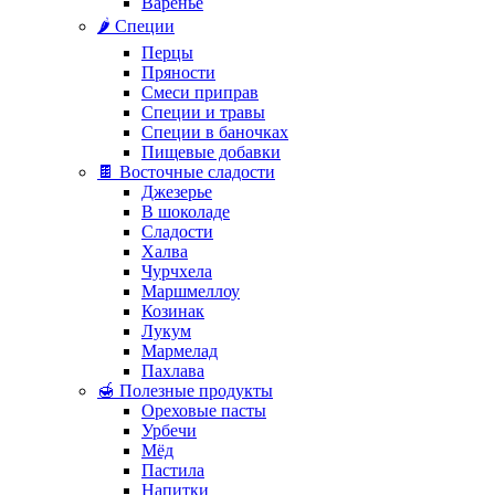
Варенье
🌶️ Специи
Перцы
Пряности
Смеси приправ
Специи и травы
Специи в баночках
Пищевые добавки
🍫 Восточные сладости
Джезерье
В шоколаде
Сладости
Халва
Чурчхела
Маршмеллоу
Козинак
Лукум
Мармелад
Пахлава
🍯 Полезные продукты
Ореховые пасты
Урбечи
Мёд
Пастила
Напитки