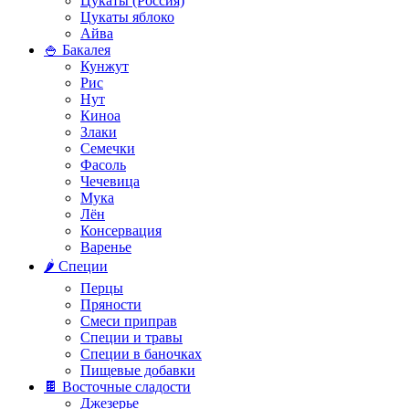
Цукаты (Россия)
Цукаты яблоко
Айва
🍚 Бакалея
Кунжут
Рис
Нут
Киноа
Злаки
Семечки
Фасоль
Чечевица
Мука
Лён
Консервация
Варенье
🌶️ Специи
Перцы
Пряности
Смеси приправ
Специи и травы
Специи в баночках
Пищевые добавки
🍫 Восточные сладости
Джезерье