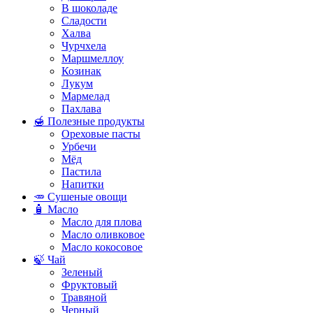
В шоколаде
Сладости
Халва
Чурчхела
Маршмеллоу
Козинак
Лукум
Мармелад
Пахлава
🍯 Полезные продукты
Ореховые пасты
Урбечи
Мёд
Пастила
Напитки
🥕 Сушеные овощи
🧴 Масло
Масло для плова
Масло оливковое
Масло кокосовое
🍃 Чай
Зеленый
Фруктовый
Травяной
Черный