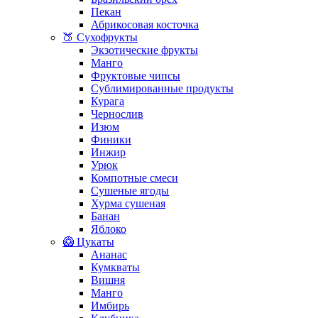
Пекан
Абрикосовая косточка
🍑 Сухофрукты
Экзотические фрукты
Манго
Фруктовые чипсы
Сублимированные продукты
Курага
Чернослив
Изюм
Финики
Инжир
Урюк
Компотные смеси
Сушеные ягоды
Хурма сушеная
Банан
Яблоко
🥝 Цукаты
Ананас
Кумкваты
Вишня
Манго
Имбирь