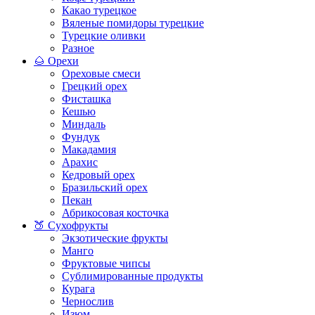
Какао турецкое
Вяленые помидоры турецкие
Турецкие оливки
Разное
🌰 Орехи
Ореховые смеси
Грецкий орех
Фисташка
Кешью
Миндаль
Фундук
Макадамия
Арахис
Кедровый орех
Бразильский орех
Пекан
Абрикосовая косточка
🍑 Сухофрукты
Экзотические фрукты
Манго
Фруктовые чипсы
Сублимированные продукты
Курага
Чернослив
Изюм