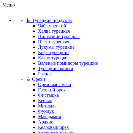
Меню
🕌 Турецкие продукты
Чай турецкий
Халва турецкая
Пишмание турецкая
Паста турецкая
Лукумы турецкие
Кофе турецкий
Какао турецкое
Вяленые помидоры турецкие
Турецкие оливки
Разное
🌰 Орехи
Ореховые смеси
Грецкий орех
Фисташка
Кешью
Миндаль
Фундук
Макадамия
Арахис
Кедровый орех
Бразильский орех