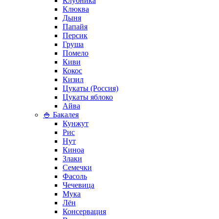
Клубника
Клюква
Дыня
Папайя
Персик
Груша
Помело
Киви
Кокос
Кизил
Цукаты (Россия)
Цукаты яблоко
Айва
🍚 Бакалея
Кунжут
Рис
Нут
Киноа
Злаки
Семечки
Фасоль
Чечевица
Мука
Лён
Консервация