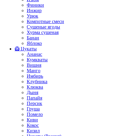
Финики
Инжир
Урюк
Компотные смеси
Сушеные ягоды
Хурма сушеная
Банан
Яблоко
🥝 Цукаты
Ананас
Кумкваты
Вишня
Манго
Имбирь
Клубника
Клюква
Дыня
Папайя
Персик
Груша
Помело
Киви
Кокос
Кизил