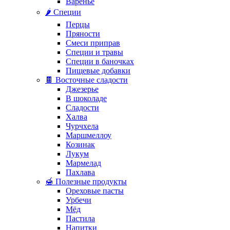
Варенье
🌶️ Специи
Перцы
Пряности
Смеси приправ
Специи и травы
Специи в баночках
Пищевые добавки
🍫 Восточные сладости
Джезерье
В шоколаде
Сладости
Халва
Чурчхела
Маршмеллоу
Козинак
Лукум
Мармелад
Пахлава
🍯 Полезные продукты
Ореховые пасты
Урбечи
Мёд
Пастила
Напитки