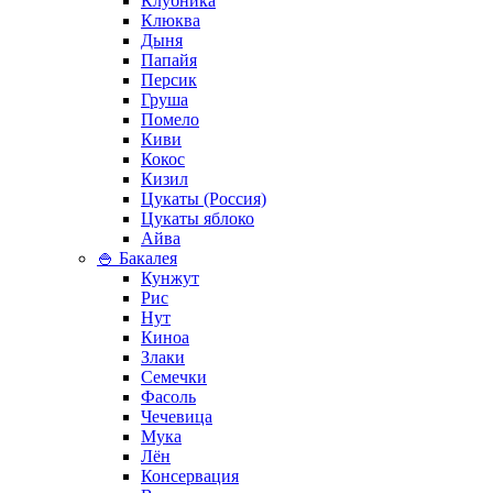
Клубника
Клюква
Дыня
Папайя
Персик
Груша
Помело
Киви
Кокос
Кизил
Цукаты (Россия)
Цукаты яблоко
Айва
🍚 Бакалея
Кунжут
Рис
Нут
Киноа
Злаки
Семечки
Фасоль
Чечевица
Мука
Лён
Консервация