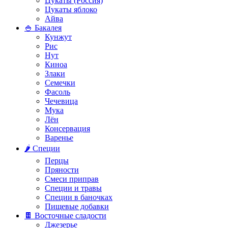
Цукаты (Россия)
Цукаты яблоко
Айва
🍚 Бакалея
Кунжут
Рис
Нут
Киноа
Злаки
Семечки
Фасоль
Чечевица
Мука
Лён
Консервация
Варенье
🌶️ Специи
Перцы
Пряности
Смеси приправ
Специи и травы
Специи в баночках
Пищевые добавки
🍫 Восточные сладости
Джезерье