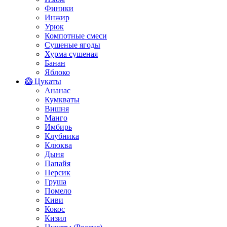
Финики
Инжир
Урюк
Компотные смеси
Сушеные ягоды
Хурма сушеная
Банан
Яблоко
🥝 Цукаты
Ананас
Кумкваты
Вишня
Манго
Имбирь
Клубника
Клюква
Дыня
Папайя
Персик
Груша
Помело
Киви
Кокос
Кизил