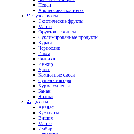
Пекан
Абрикосовая косточка
🍑 Сухофрукты
Экзотические фрукты
Манго
Фруктовые чипсы
Сублимированные продукты
Курага
Чернослив
Изюм
Финики
Инжир
Урюк
Компотные смеси
Сушеные ягоды
Хурма сушеная
Банан
Яблоко
🥝 Цукаты
Ананас
Кумкваты
Вишня
Манго
Имбирь