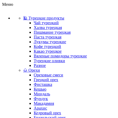
Меню
🕌 Турецкие продукты
Чай турецкий
Халва турецкая
Пишмание турецкая
Паста турецкая
Лукумы турецкие
Кофе турецкий
Какао турецкое
Вяленые помидоры турецкие
Турецкие оливки
Разное
🌰 Орехи
Ореховые смеси
Грецкий орех
Фисташка
Кешью
Миндаль
Фундук
Макадамия
Арахис
Кедровый орех
Бразильский орех