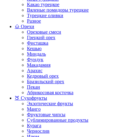
Какао турецкое
Вяленые помидоры турецкие
Турецкие оливки
Разное
🌰 Орехи
Ореховые смеси
Грецкий орех
Фисташка
Кешью
Миндаль
Фундук
Макадамия
Арахис
Кедровый орех
Бразильский орех
Пекан
Абрикосовая косточка
🍑 Сухофрукты
Экзотические фрукты
Манго
Фруктовые чипсы
Сублимированные продукты
Курага
Чернослив
Изюм