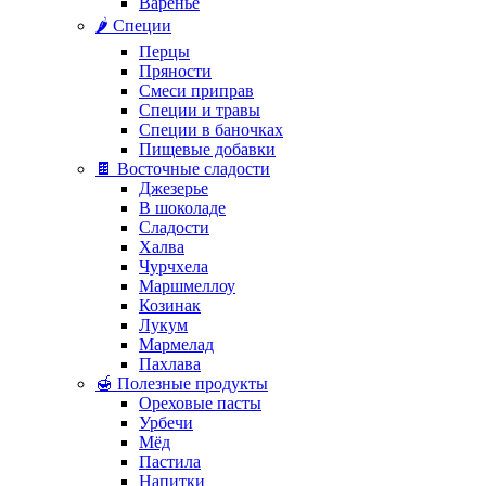
Варенье
🌶️ Специи
Перцы
Пряности
Смеси приправ
Специи и травы
Специи в баночках
Пищевые добавки
🍫 Восточные сладости
Джезерье
В шоколаде
Сладости
Халва
Чурчхела
Маршмеллоу
Козинак
Лукум
Мармелад
Пахлава
🍯 Полезные продукты
Ореховые пасты
Урбечи
Мёд
Пастила
Напитки