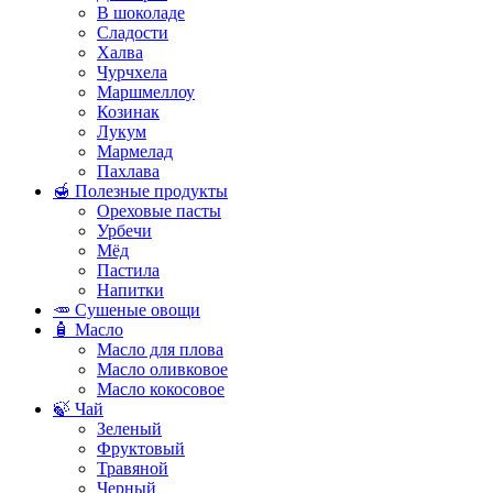
В шоколаде
Сладости
Халва
Чурчхела
Маршмеллоу
Козинак
Лукум
Мармелад
Пахлава
🍯 Полезные продукты
Ореховые пасты
Урбечи
Мёд
Пастила
Напитки
🥕 Сушеные овощи
🧴 Масло
Масло для плова
Масло оливковое
Масло кокосовое
🍃 Чай
Зеленый
Фруктовый
Травяной
Черный