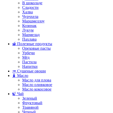
В шоколаде
Сладости
Халва
Чурчхела
Маршмеллоу
Козинак
Лукум
Мармелад
Пахлава
🍯 Полезные продукты
Ореховые пасты
Урбечи
Мёд
Пастила
Напитки
🥕 Сушеные овощи
🧴 Масло
Масло для плова
Масло оливковое
Масло кокосовое
🍃 Чай
Зеленый
Фруктовый
Травяной
Черный