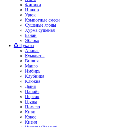
Финики
Инжир
Урюк
Компотные смеси
Сушеные ягоды
Хурма сушеная
Банан
Яблоко
🥝 Цукаты
Ананас
Кумкваты
Вишня
Манго
Имбирь
Клубника
Клюква
Дыня
Папайя
Персик
Груша
Помело
Киви
Кокос
Кизил