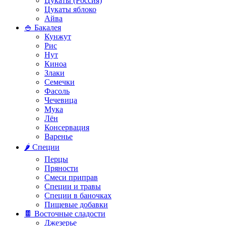
Цукаты (Россия)
Цукаты яблоко
Айва
🍚 Бакалея
Кунжут
Рис
Нут
Киноа
Злаки
Семечки
Фасоль
Чечевица
Мука
Лён
Консервация
Варенье
🌶️ Специи
Перцы
Пряности
Смеси приправ
Специи и травы
Специи в баночках
Пищевые добавки
🍫 Восточные сладости
Джезерье