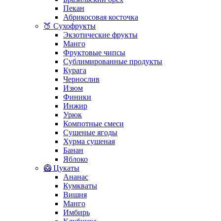
Пекан
Абрикосовая косточка
🍑 Сухофрукты
Экзотические фрукты
Манго
Фруктовые чипсы
Сублимированные продукты
Курага
Чернослив
Изюм
Финики
Инжир
Урюк
Компотные смеси
Сушеные ягоды
Хурма сушеная
Банан
Яблоко
🥝 Цукаты
Ананас
Кумкваты
Вишня
Манго
Имбирь