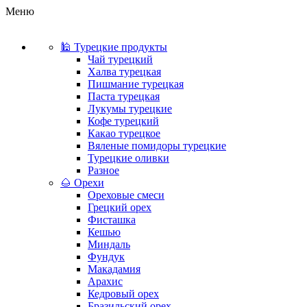
Меню
🕌 Турецкие продукты
Чай турецкий
Халва турецкая
Пишмание турецкая
Паста турецкая
Лукумы турецкие
Кофе турецкий
Какао турецкое
Вяленые помидоры турецкие
Турецкие оливки
Разное
🌰 Орехи
Ореховые смеси
Грецкий орех
Фисташка
Кешью
Миндаль
Фундук
Макадамия
Арахис
Кедровый орех
Бразильский орех