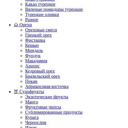
Какао турецкое
Вяленые помидоры турецкие
Турецкие оливки
Разное
🌰 Орехи
Ореховые смеси
Грецкий орех
Фисташка
Кешью
Миндаль
Фундук
Макадамия
Арахис
Кедровый орех
Бразильский орех
Пекан
Абрикосовая косточка
🍑 Сухофрукты
Экзотические фрукты
Манго
Фруктовые чипсы
Сублимированные продукты
Курага
Чернослив
Изюм