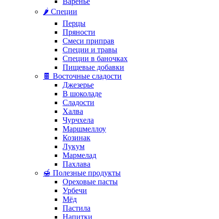
Варенье
🌶️ Специи
Перцы
Пряности
Смеси приправ
Специи и травы
Специи в баночках
Пищевые добавки
🍫 Восточные сладости
Джезерье
В шоколаде
Сладости
Халва
Чурчхела
Маршмеллоу
Козинак
Лукум
Мармелад
Пахлава
🍯 Полезные продукты
Ореховые пасты
Урбечи
Мёд
Пастила
Напитки