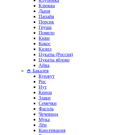
Клубника
Клюква
Дыня
Папайя
Персик
Груша
Помело
Киви
Кокос
Кизил
Цукаты (Россия)
Цукаты яблоко
Айва
🍚 Бакалея
Кунжут
Рис
Нут
Киноа
Злаки
Семечки
Фасоль
Чечевица
Мука
Лён
Консервация