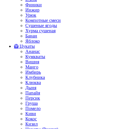
Финики
Инжир
Урюк
Компотные смеси
Сушеные ягоды
Хурма сушеная
Банан
Яблоко
🥝 Цукаты
Ананас
Кумкваты
Вишня
Манго
Имбирь
Клубника
Клюква
Дыня
Папайя
Персик
Груша
Помело
Киви
Кокос
Кизил