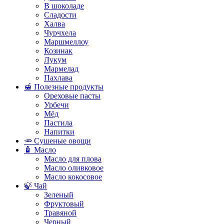
В шоколаде
Сладости
Халва
Чурчхела
Маршмеллоу
Козинак
Лукум
Мармелад
Пахлава
🍯 Полезные продукты
Ореховые пасты
Урбечи
Мёд
Пастила
Напитки
🥕 Сушеные овощи
🧴 Масло
Масло для плова
Масло оливковое
Масло кокосовое
🍃 Чай
Зеленый
Фруктовый
Травяной
Черный