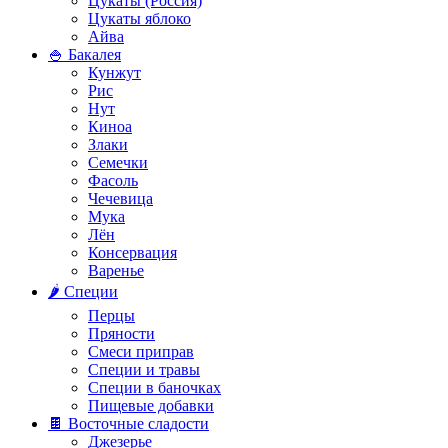
Цукаты (Россия)
Цукаты яблоко
Айва
🍚 Бакалея
Кунжут
Рис
Нут
Киноа
Злаки
Семечки
Фасоль
Чечевица
Мука
Лён
Консервация
Варенье
🌶️ Специи
Перцы
Пряности
Смеси приправ
Специи и травы
Специи в баночках
Пищевые добавки
🍫 Восточные сладости
Джезерье