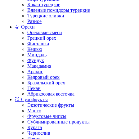
Какао турецкое
Вяленые помидоры турецкие
Турецкие оливки
Разное
🌰 Орехи
Ореховые смеси
Грецкий орех
Фисташка
Кешью
Миндаль
Фундук
Макадамия
Арахис
Кедровый орех
Бразильский орех
Пекан
Абрикосовая косточка
🍑 Сухофрукты
Экзотические фрукты
Манго
Фруктовые чипсы
Сублимированные продукты
Курага
Чернослив
Изюм