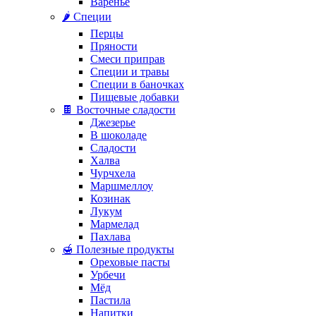
Варенье
🌶️ Специи
Перцы
Пряности
Смеси приправ
Специи и травы
Специи в баночках
Пищевые добавки
🍫 Восточные сладости
Джезерье
В шоколаде
Сладости
Халва
Чурчхела
Маршмеллоу
Козинак
Лукум
Мармелад
Пахлава
🍯 Полезные продукты
Ореховые пасты
Урбечи
Мёд
Пастила
Напитки