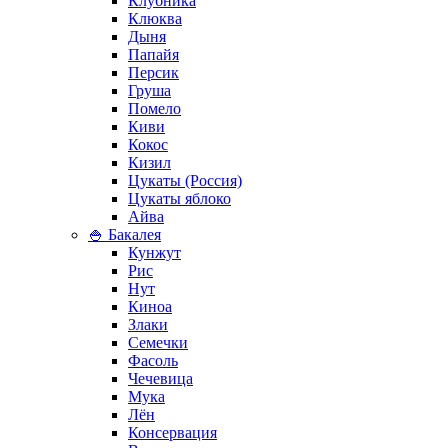
Клубника
Клюква
Дыня
Папайя
Персик
Груша
Помело
Киви
Кокос
Кизил
Цукаты (Россия)
Цукаты яблоко
Айва
🍚 Бакалея
Кунжут
Рис
Нут
Киноа
Злаки
Семечки
Фасоль
Чечевица
Мука
Лён
Консервация