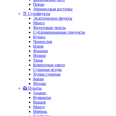
Пекан
Абрикосовая косточка
🍑 Сухофрукты
Экзотические фрукты
Манго
Фруктовые чипсы
Сублимированные продукты
Курага
Чернослив
Изюм
Финики
Инжир
Урюк
Компотные смеси
Сушеные ягоды
Хурма сушеная
Банан
Яблоко
🥝 Цукаты
Ананас
Кумкваты
Вишня
Манго
Имбирь