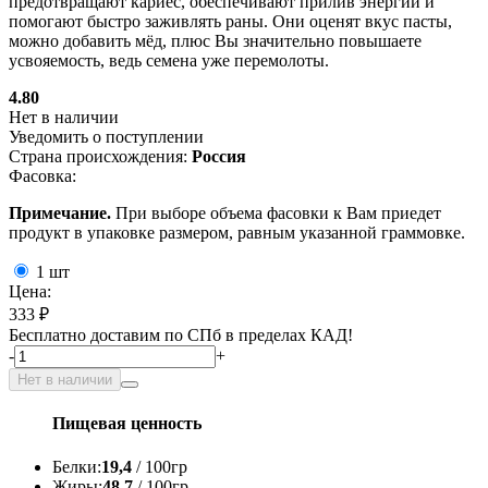
предотвращают кариес, обеспечивают прилив энергии и
помогают быстро заживлять раны. Они оценят вкус пасты,
можно добавить мёд, плюс Вы значительно повышаете
усвояемость, ведь семена уже перемолоты.
4.80
Нет в наличии
Уведомить о поступлении
Страна происхождения:
Россия
Фасовка:
Примечание.
При выборе объема фасовки к Вам приедет
продукт в упаковке размером, равным указанной граммовке.
1 шт
Цена:
333 ₽
Бесплатно доставим по СПб в пределах КАД!
-
+
Нет в наличии
Пищевая ценность
Белки:
19,4
/ 100гр
Жиры:
48,7
/ 100гр