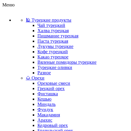
Меню
🕌 Турецкие продукты
Чай турецкий
Халва турецкая
Пишмание турецкая
Паста турецкая
Лукумы турецкие
Кофе турецкий
Какао турецкое
Вяленые помидоры турецкие
Турецкие оливки
Разное
🌰 Орехи
Ореховые смеси
Грецкий орех
Фисташка
Кешью
Миндаль
Фундук
Макадамия
Арахис
Кедровый орех
Бразильский орех