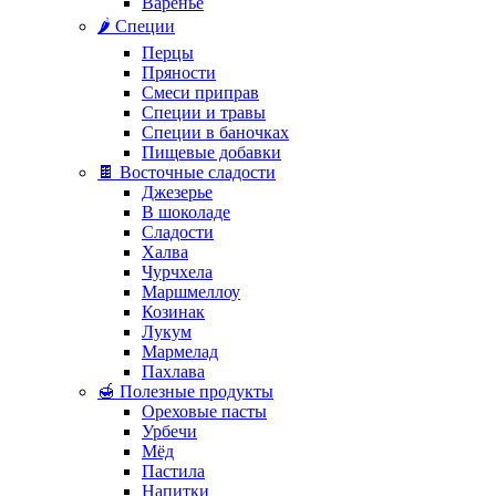
Варенье
🌶️ Специи
Перцы
Пряности
Смеси приправ
Специи и травы
Специи в баночках
Пищевые добавки
🍫 Восточные сладости
Джезерье
В шоколаде
Сладости
Халва
Чурчхела
Маршмеллоу
Козинак
Лукум
Мармелад
Пахлава
🍯 Полезные продукты
Ореховые пасты
Урбечи
Мёд
Пастила
Напитки