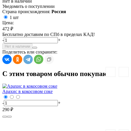
Нет в наличии
Уведомить о поступлении
Страна происхождения:
Россия
1 шт
Цена:
472 ₽
Бесплатно доставим по СПб в пределах КАД!
-
+
Нет в наличии
Поделитесь или сохраните:
С этим товаром обычно покупают:
Арахис в кокосовом соке
Б
-
+
-
290 ₽
2