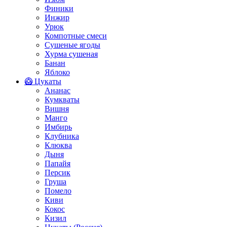
Финики
Инжир
Урюк
Компотные смеси
Сушеные ягоды
Хурма сушеная
Банан
Яблоко
🥝 Цукаты
Ананас
Кумкваты
Вишня
Манго
Имбирь
Клубника
Клюква
Дыня
Папайя
Персик
Груша
Помело
Киви
Кокос
Кизил