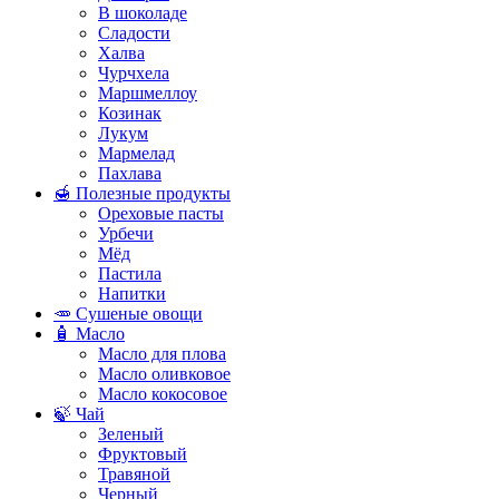
В шоколаде
Сладости
Халва
Чурчхела
Маршмеллоу
Козинак
Лукум
Мармелад
Пахлава
🍯 Полезные продукты
Ореховые пасты
Урбечи
Мёд
Пастила
Напитки
🥕 Сушеные овощи
🧴 Масло
Масло для плова
Масло оливковое
Масло кокосовое
🍃 Чай
Зеленый
Фруктовый
Травяной
Черный