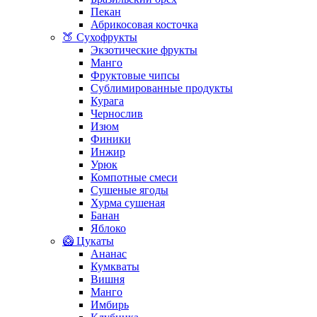
Пекан
Абрикосовая косточка
🍑 Сухофрукты
Экзотические фрукты
Манго
Фруктовые чипсы
Сублимированные продукты
Курага
Чернослив
Изюм
Финики
Инжир
Урюк
Компотные смеси
Сушеные ягоды
Хурма сушеная
Банан
Яблоко
🥝 Цукаты
Ананас
Кумкваты
Вишня
Манго
Имбирь