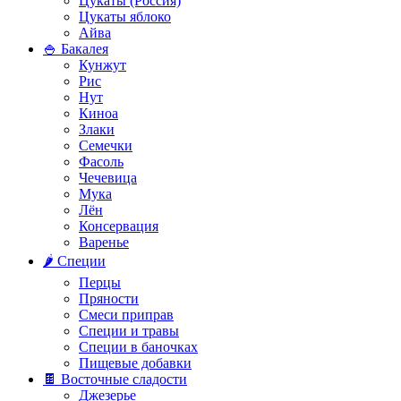
Цукаты (Россия)
Цукаты яблоко
Айва
🍚 Бакалея
Кунжут
Рис
Нут
Киноа
Злаки
Семечки
Фасоль
Чечевица
Мука
Лён
Консервация
Варенье
🌶️ Специи
Перцы
Пряности
Смеси приправ
Специи и травы
Специи в баночках
Пищевые добавки
🍫 Восточные сладости
Джезерье