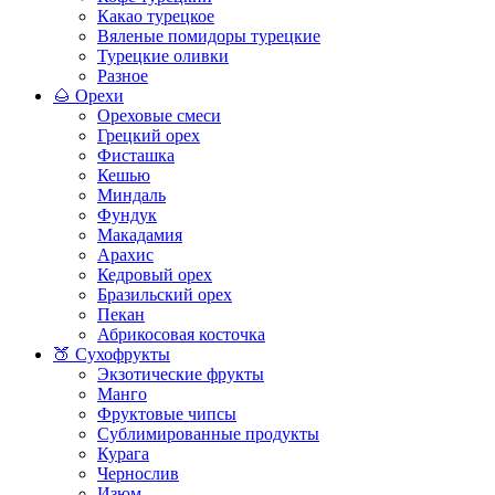
Какао турецкое
Вяленые помидоры турецкие
Турецкие оливки
Разное
🌰 Орехи
Ореховые смеси
Грецкий орех
Фисташка
Кешью
Миндаль
Фундук
Макадамия
Арахис
Кедровый орех
Бразильский орех
Пекан
Абрикосовая косточка
🍑 Сухофрукты
Экзотические фрукты
Манго
Фруктовые чипсы
Сублимированные продукты
Курага
Чернослив
Изюм