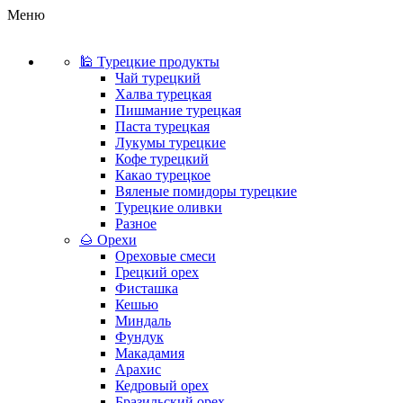
Меню
🕌 Турецкие продукты
Чай турецкий
Халва турецкая
Пишмание турецкая
Паста турецкая
Лукумы турецкие
Кофе турецкий
Какао турецкое
Вяленые помидоры турецкие
Турецкие оливки
Разное
🌰 Орехи
Ореховые смеси
Грецкий орех
Фисташка
Кешью
Миндаль
Фундук
Макадамия
Арахис
Кедровый орех
Бразильский орех