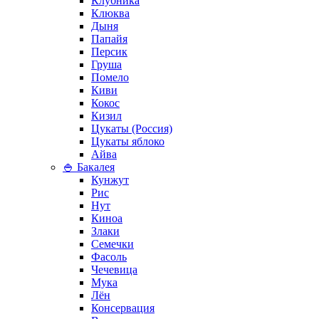
Клубника
Клюква
Дыня
Папайя
Персик
Груша
Помело
Киви
Кокос
Кизил
Цукаты (Россия)
Цукаты яблоко
Айва
🍚 Бакалея
Кунжут
Рис
Нут
Киноа
Злаки
Семечки
Фасоль
Чечевица
Мука
Лён
Консервация